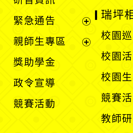
選
開
瑞坪
緊急通告
單
選
展
校園巡
親師生專區
單
開
展
校園活
獎助學金
選
開
校園生
政令宣導
單
選
競賽活
競賽活動
單
教師研