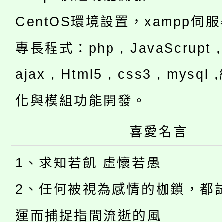
CentOS環境設置，xampp伺
專長程式：php , JavaScrupt , 
ajax , Html5 , css3 , mysq
化與模組功能開發。
喜愛名言
1、求知若飢 虛懷若愚
2、任何被視為感情的枷鎖，都
運而捕捉指間流逝的風