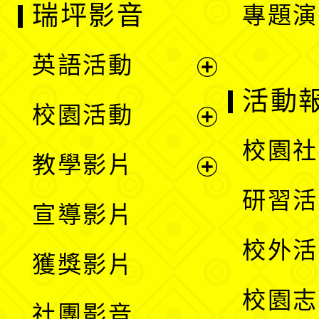
瑞坪影音
專題演
英語活動
展
活動
校園活動
開
展
校園社
教學影片
選
開
展
研習活
宣導影片
單
選
開
校外活
獲獎影片
單
選
校園志
社團影音