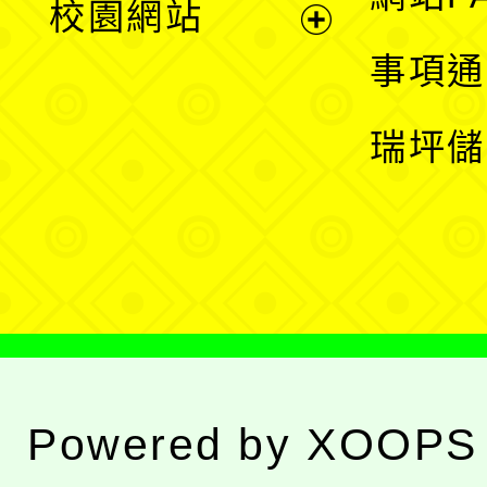
校園網站
開
展
事項通
選
開
瑞坪儲
單
選
單
Powered by
XOOPS