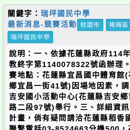
關鍵字：
瑞坪國民中學
最新消息-競賽活動
桃園市
楊梅區
瑞坪國民中學
說明：一、依據花蓮縣政府114年
教終字第1140078322號函辦
賽地點：花蓮縣宜昌國中體育館(
鄉宜昌一街41號)因場地因素，
吉安國小活動中心(花蓮縣吉安鄉
路二段97號)舉行。三、詳細資
計畫，倘有疑問請洽花蓮縣稻香
聯繫電話03-8524663分機50