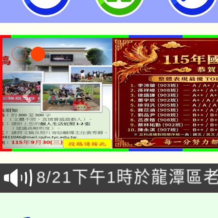
「本色祭」8/29、30
8/21下午1時於龍潭區
場熱烈登場!
YOUNG桃局內行報名
徵才活動。