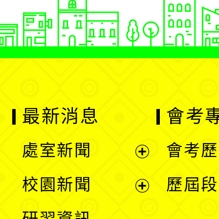
最新消息
會考
處室新聞
會考歷
展
校園新聞
歷屆段
開
展
研習資訊