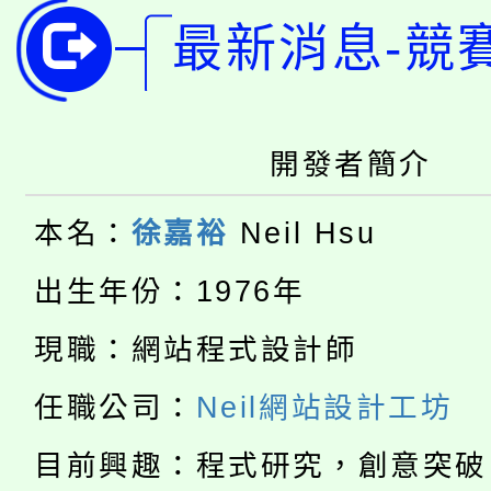
8月14至27日，桃園
局官網。
最新消息-競
115年桃園市運動會8/1
開!
桃園市低收入戶享有免
田徑場及游泳池舉行。
大園自造教育及科技中心
開發者簡介
視費優惠，中低收入戶
大溪自造教育及科技中心
份教師增能研習
半價優惠，詳情可洽有
本名：
徐嘉裕
Neil Hsu
淨零綠生活教案入校路
份教師研習
者。
出生年份：1976年
115年食農教育專業人
會
現職：網站程式設計師
「本色祭」8/29、30
程
任職公司：
Neil網站設計工坊
8/21下午1時於龍潭區
場熱烈登場!
目前興趣：程式研究，創意突破