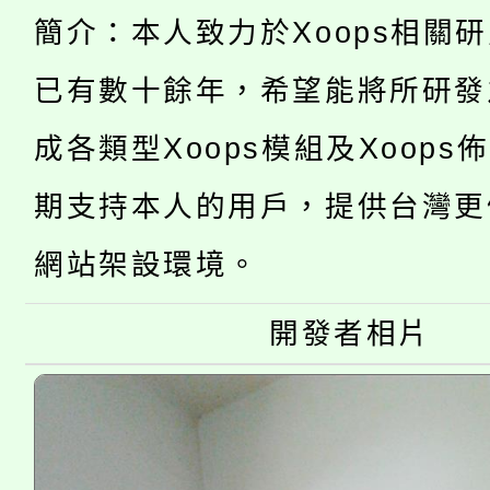
YOUNG桃局內行報名
徵才活動。
簡介：本人致力於Xoops相關
8月14至27日，桃園
局官網。
已有數十餘年，希望能將所研發
115年桃園市運動會8/1
開!
成各類型Xoops模組及Xoops
桃園市低收入戶享有免
田徑場及游泳池舉行。
期支持本人的用戶，提供台灣更
大園自造教育及科技中心
視費優惠，中低收入戶
網站架設環境。
大溪自造教育及科技中心
份教師增能研習
半價優惠，詳情可洽有
淨零綠生活教案入校路
開發者相片
份教師研習
者。
115年食農教育專業人
會
程