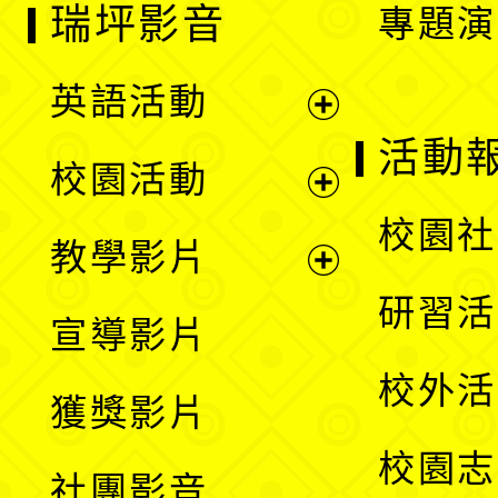
瑞坪影音
專題演
英語活動
展
活動
校園活動
開
展
校園社
教學影片
選
開
展
研習活
宣導影片
單
選
開
校外活
獲獎影片
單
選
校園志
社團影音