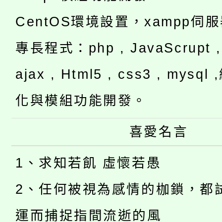
CentOS環境設置，xampp伺
專長程式：php , JavaScrupt , 
ajax , Html5 , css3 , mysq
化與模組功能開發。
喜愛名言
1、求知若飢 虛懷若愚
2、任何被視為感情的枷鎖，都
運而捕捉指間流逝的風