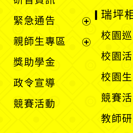
選
開
瑞坪
緊急通告
單
選
展
校園巡
親師生專區
單
開
展
校園活
獎助學金
選
開
校園生
政令宣導
單
選
競賽活
競賽活動
單
教師研