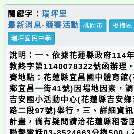
關鍵字：
瑞坪里
最新消息-競賽活動
桃園市
楊梅區
瑞坪國民中學
說明：一、依據花蓮縣政府114年
教終字第1140078322號函辦
賽地點：花蓮縣宜昌國中體育館(
鄉宜昌一街41號)因場地因素，
吉安國小活動中心(花蓮縣吉安鄉
路二段97號)舉行。三、詳細資
計畫，倘有疑問請洽花蓮縣稻香
聯繫電話03-8524663分機50