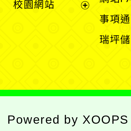
校園網站
開
展
事項通
選
開
瑞坪儲
單
選
單
Powered by
XOOPS