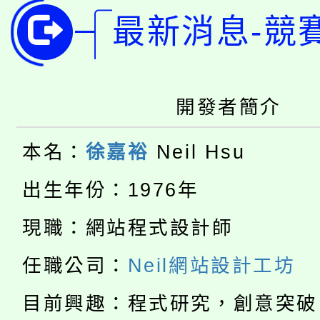
局官網。
最新消息-競
115年桃園市運動會8/1
開!
桃園市低收入戶享有免
田徑場及游泳池舉行。
大園自造教育及科技中心
視費優惠，中低收入戶
開發者簡介
大溪自造教育及科技中心
份教師增能研習
半價優惠，詳情可洽有
本名：
徐嘉裕
Neil Hsu
淨零綠生活教案入校路
份教師研習
者。
出生年份：1976年
115年食農教育專業人
會
現職：網站程式設計師
「本色祭」8/29、30
程
任職公司：
Neil網站設計工坊
8/21下午1時於龍潭區
場熱烈登場!
目前興趣：程式研究，創意突破
YOUNG桃局內行報名