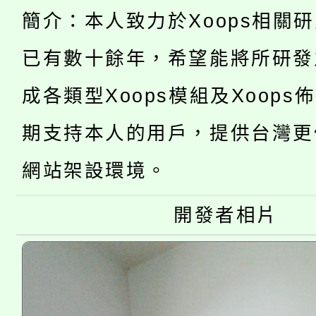
徵才活動。
簡介：本人致力於Xoops相關
8月14至27日，桃園
局官網。
已有數十餘年，希望能將所研發
115年桃園市運動會8/1
開!
成各類型Xoops模組及Xoops
桃園市低收入戶享有免
田徑場及游泳池舉行。
期支持本人的用戶，提供台灣更
大園自造教育及科技中心
視費優惠，中低收入戶
網站架設環境。
大溪自造教育及科技中心
份教師增能研習
半價優惠，詳情可洽有
淨零綠生活教案入校路
份教師研習
開發者相片
者。
115年食農教育專業人
會
程