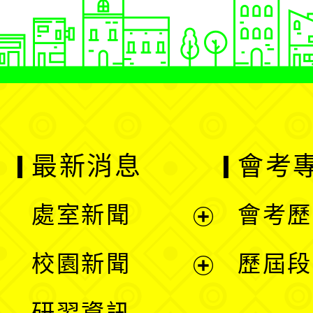
最新消息
會考
處室新聞
會考歷
展
校園新聞
歷屆段
開
展
研習資訊