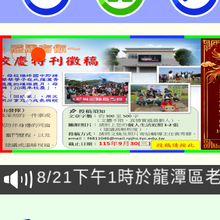
「本色祭」8/29、30
8/21下午1時於龍潭區
場熱烈登場!
YOUNG桃局內行報名
徵才活動。
8月14至27日，桃園