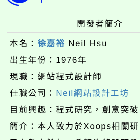
田徑場及游泳池舉行。
大園自造教育及科技中心
視費優惠，中低收入戶
開發者簡介
大溪自造教育及科技中心
份教師增能研習
半價優惠，詳情可洽有
本名：
徐嘉裕
Neil Hsu
淨零綠生活教案入校路
份教師研習
者。
115年食農教育專業人
出生年份：1976年
會
「本色祭」8/29、30
現職：網站程式設計師
程
8/21下午1時於龍潭區
場熱烈登場!
任職公司：
Neil網站設計工坊
YOUNG桃局內行報名
徵才活動。
目前興趣：程式研究，創意突破
8月14至27日，桃園
局官網。
簡介：本人致力於Xoops相關
115年桃園市運動會8/1