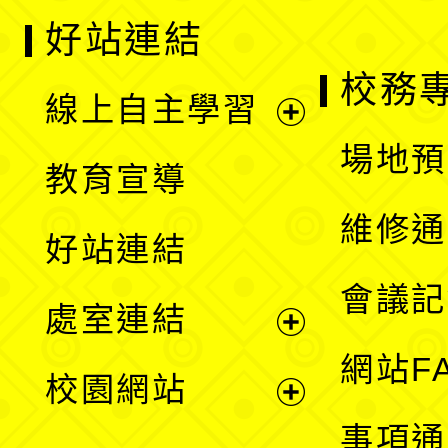
好站連結
校務
線上自主學習
展
場地預
教育宣導
開
維修通
好站連結
選
會議記
處室連結
單
展
網站F
校園網站
開
展
事項通