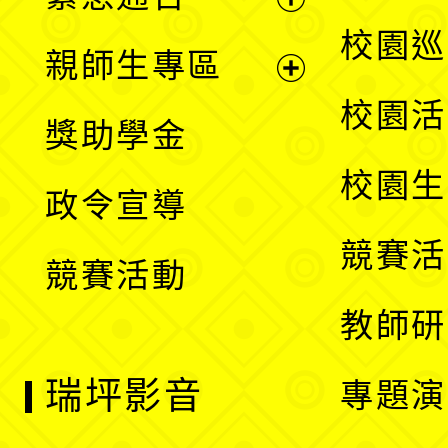
單
選
展
校園巡
親師生專區
單
開
展
校園活
獎助學金
選
開
校園生
政令宣導
單
選
競賽活
競賽活動
單
教師研
瑞坪影音
專題演