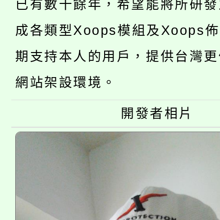
開!
已有數十餘年，希望能將所研發
桃園市低收入戶享有免
田徑場及游泳池舉行。
成各類型Xoops模組及Xoops
大園自造教育及科技中心
視費優惠，中低收入戶
期支持本人的用戶，提供台灣更
大溪自造教育及科技中心
份教師增能研習
半價優惠，詳情可洽有
網站架設環境。
淨零綠生活教案入校路
份教師研習
者。
開發者相片
115年食農教育專業人
會
程