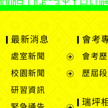
最新消息
會考
處室新聞
會考歷
展
校園新聞
歷屆段
開
展
研習資訊
選
開
瑞坪
緊急通告