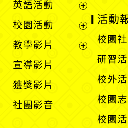
英語活動
展
活動
校園活動
開
展
校園社
教學影片
選
開
展
研習活
宣導影片
單
選
開
校外活
獲獎影片
單
選
校園志
社團影音
單
校園活