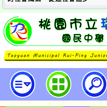
neilrpjhstyc網站設計者：徐嘉裕 N