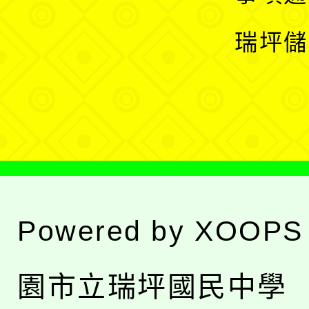
選
開
瑞坪儲
單
選
單
Powered by
XOOPS
園市立瑞坪國民中學