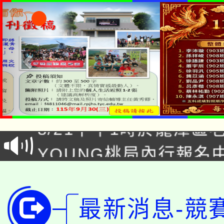
「本色祭」8/29、30
8/21下午1時於龍潭區
場熱烈登場!
YOUNG桃局內行報名
徵才活動。
8月14至27日，桃園
局官網。
115年桃園市運動會8/1
開!
最新消息-競
桃園市低收入戶享有免