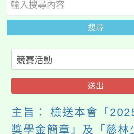
公告本校115學年度第
代理(課)教師甄選結果(
轉知中國文化大學推廣
代理(課)教師甄選結果(
搜尋
轉知苗栗縣政府辦理11
《TA101》溝通分析
桃園市115學年度學生
縣市「校園短影音徵選
程，歡迎學生輔導中心
「桃園市補助參觀特色
要點
門員」簡章及活動海報
心理、諮商輔導、社會
115年度「教育部表揚
展演活動實施計畫」
踴躍報名參加。
系所師生報名參加。
送出
義教育推展貢獻獎」
主旨： 檢送本會「202
獎學金簡章」及「慈林