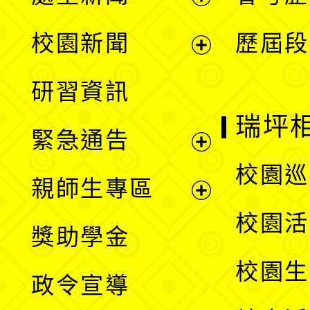
展
校園新聞
歷屆段
開
展
研習資訊
選
開
瑞坪
緊急通告
單
選
展
校園巡
親師生專區
單
開
展
校園活
獎助學金
選
開
校園生
政令宣導
單
選