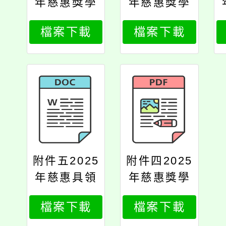
年慈惠獎學
年慈惠獎學
金推薦簡章
金學生個人
檔案下載
檔案下載
資料表
附件五2025
附件四2025
年慈惠具領
年慈惠獎學
收據
金緣起
檔案下載
檔案下載