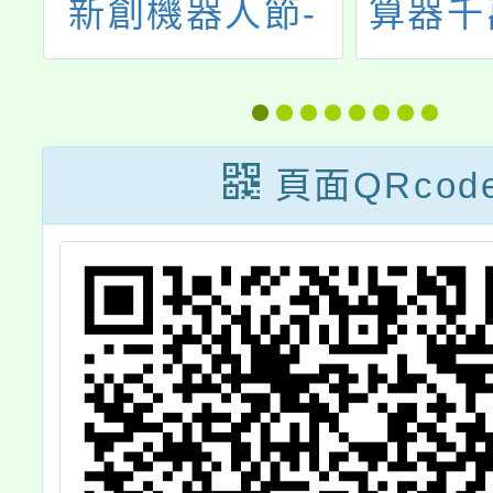
幼
新創機器人節-
算器千
沃
TIRT機器人國際
給你」
法
賽活動企劃書」
從
頁面QRcod
奇
資
傳
請