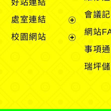
好站連結
選
會議記
處室連結
單
展
網站F
校園網站
開
展
事項通
選
開
瑞坪儲
單
選
單