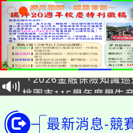
公告本校115學年度第1
「2026金融保險知識
代理(課)教師甄選結果(
桃園市115學年度學生
車」活動
公告本校115學年度第
生本土語及新住民語歌
公告本校115學年度第
代理(課)教師甄選結果(
最新消息-競