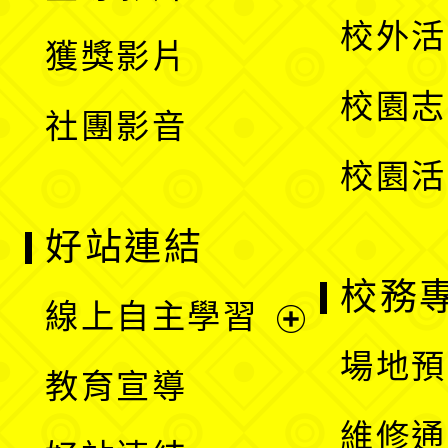
選
開
校外活
獲獎影片
單
選
校園志
社團影音
單
校園活
好站連結
校務
線上自主學習
展
場地預
教育宣導
開
維修通