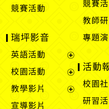
競賽活
競賽活動
單
教師研
瑞坪影音
專題演
英語活動
展
活動
校園活動
開
展
校園社
教學影片
選
開
展
研習活
宣導影片
單