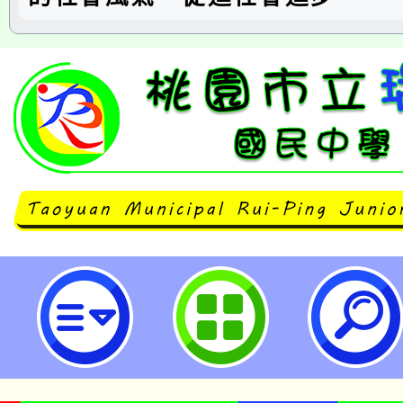
主旨： 檢送本會「2025年慈惠獎
「慈林少年營簡章」，惠請公告並
請查照。-桃園市立瑞坪國民中學