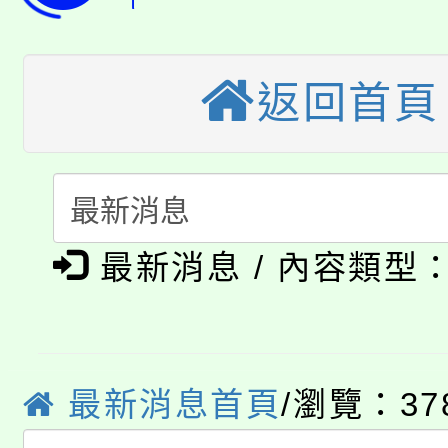
轉知中國文化大學推廣
代理(課)教師甄選結果(
轉知苗栗縣政府辦理11
《TA101》溝通分析
返回首頁
桃園市115學年度學生
縣市「校園短影音徵選
程，歡迎學生輔導中心
「桃園市補助參觀特色
要點
門員」簡章及活動海報
心理、諮商輔導、社會
115年度「教育部表揚
展演活動實施計畫」
踴躍報名參加。
系所師生報名參加。
公告本校115學年度第1
義教育推展貢獻獎」
最新消息 / 內容類型
「2026金融保險知識
代理(課)教師甄選結果(
桃園市115學年度學生
車」活動
公告本校115學年度第
最新消息首頁
/瀏覽：37
生本土語及新住民語歌