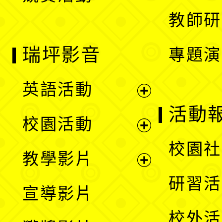
教師研
瑞坪影音
專題演
英語活動
展
活動
校園活動
開
展
校園社
教學影片
選
開
展
研習活
宣導影片
單
選
開
校外活