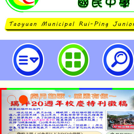
「千陂粼粼-桃園陂塘之星」特展-
民中學