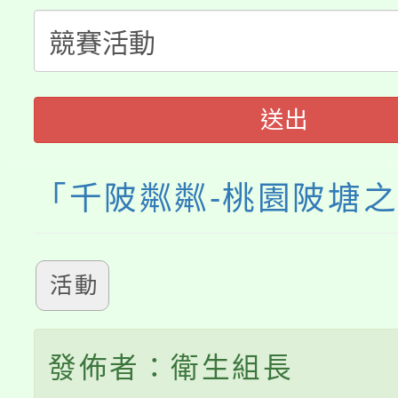
要點
門員」簡章及活動海報
心理、諮商輔導、社會
115年度「教育部表揚
展演活動實施計畫」
踴躍報名參加。
系所師生報名參加。
「2026 ART TAIPE
義教育推展貢獻獎」
送出
博覽會」之「藝術教育
「千陂粼粼-桃園陂塘
活動
發佈者：衛生組長