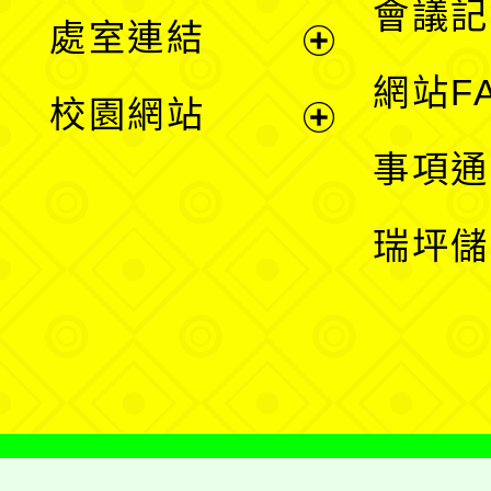
會議記
處室連結
單
展
網站F
校園網站
開
展
事項通
選
開
瑞坪儲
單
選
單