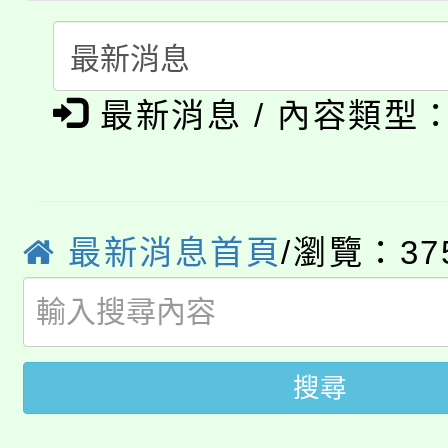
踴躍報名參加。
系所師生報名參加。
「2026 ART TAIPE
義教育推展貢獻獎」
「2026金融保險知識
博覽會」之「藝術教育
最新消息 / 內容類型
桃園市115學年度學生
車」活動
公告本校115學年度第
生本土語及新住民語歌
公告本校115學年度第
代理(課)教師甄選結果(
最新消息首頁
/瀏覽：37
轉知中國文化大學推廣
代理(課)教師甄選結果(
轉知苗栗縣政府辦理11
《TA101》溝通分析
搜尋
桃園市115學年度學生
縣市「校園短影音徵選
程，歡迎學生輔導中心
「桃園市補助參觀特色