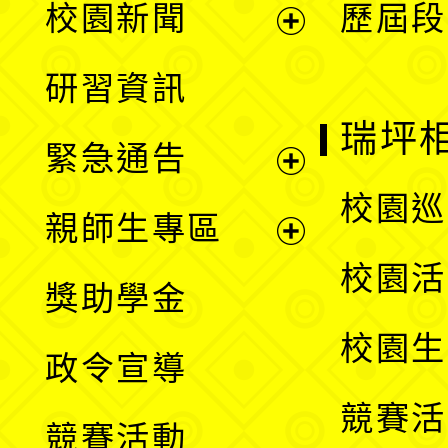
校園新聞
歷屆段
開
展
研習資訊
選
開
瑞坪
緊急通告
單
選
展
校園巡
親師生專區
單
開
展
校園活
獎助學金
選
開
校園生
政令宣導
單
選
競賽活
競賽活動
單