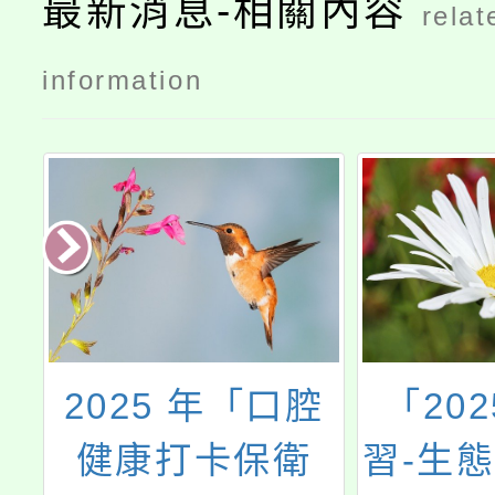
最新消息-相關內容
relat
information
理
2025 年「口腔
「20
潛
健康打卡保衛
習-生