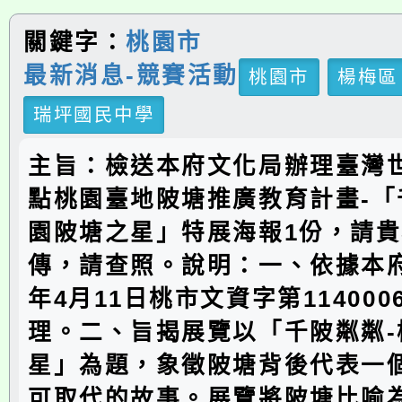
關鍵字：
桃園市
最新消息-競賽活動
桃園市
楊梅區
瑞坪國民中學
主旨：檢送本府文化局辦理臺灣
點桃園臺地陂塘推廣教育計畫-「
園陂塘之星」特展海報1份，請
傳，請查照。說明：一、依據本府
年4月11日桃市文資字第114000
理。二、旨揭展覽以「千陂粼粼-
星」為題，象徵陂塘背後代表一
可取代的故事。展覽將陂塘比喻