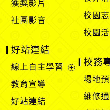
獲獎影片
單
選
校園志
社團影音
單
校園活
好站連結
校務
線上自主學習
展
場地預
教育宣導
開
維修通
好站連結
選