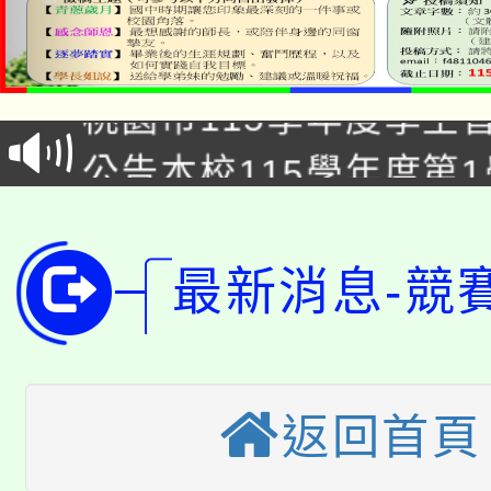
「2026金融保險知識
桃園市115學年度學生
車」活動
公告本校115學年度第
生本土語及新住民語歌
公告本校115學年度第
代理(課)教師甄選結果(
轉知中國文化大學推廣
代理(課)教師甄選結果(
最新消息-競
轉知苗栗縣政府辦理11
《TA101》溝通分析
桃園市115學年度學生
縣市「校園短影音徵選
程，歡迎學生輔導中心
「桃園市補助參觀特色
返回首頁
要點
門員」簡章及活動海報
心理、諮商輔導、社會
115年度「教育部表揚
展演活動實施計畫」