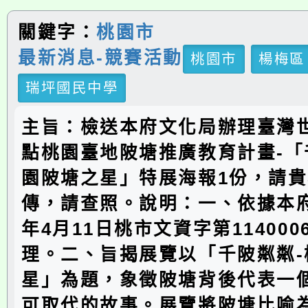
關鍵字：
桃園市
最新消息-競賽活動
桃園市
楊梅區
瑞坪國民中學
主旨：檢送本府文化局辦理臺灣
點桃園臺地陂塘推廣教育計畫-「
園陂塘之星」特展海報1份，請
傳，請查照。說明：一、依據本府
年4月11日桃市文資字第114000
理。二、旨揭展覽以「千陂粼粼-
星」為題，象徵陂塘背後代表一
可取代的故事。展覽將陂塘比喻