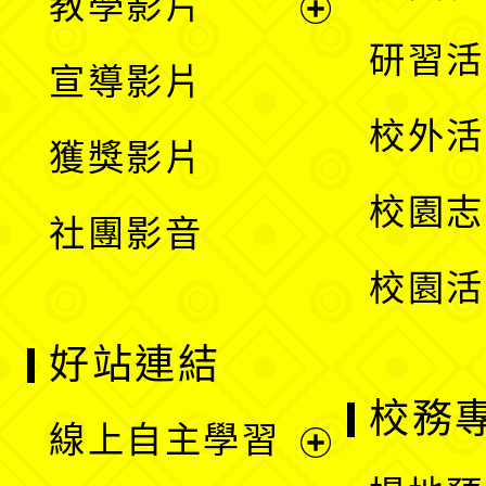
教學影片
選
開
展
研習活
宣導影片
單
選
開
校外活
獲獎影片
單
選
校園志
社團影音
單
校園活
好站連結
校務
線上自主學習