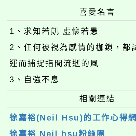
喜愛名言
1、求知若飢 虛懷若愚
2、任何被視為感情的枷鎖，都
運而捕捉指間流逝的風
3、自強不息
相關連結
徐嘉裕(Neil Hsu)的工作心得
徐嘉裕 Neil hsu粉絲團