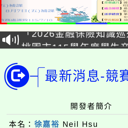
公告本校115學年度第1
「2026金融保險知識
代理(課)教師甄選結果(
桃園市115學年度學生
車」活動
公告本校115學年度第
生本土語及新住民語歌
公告本校115學年度第
代理(課)教師甄選結果(
最新消息-競
轉知中國文化大學推廣
代理(課)教師甄選結果(
轉知苗栗縣政府辦理11
《TA101》溝通分析
開發者簡介
桃園市115學年度學生
縣市「校園短影音徵選
程，歡迎學生輔導中心
本名：
徐嘉裕
Neil Hsu