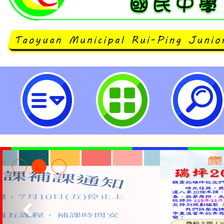
neilrpjhstyc網站設計者：徐嘉裕 N