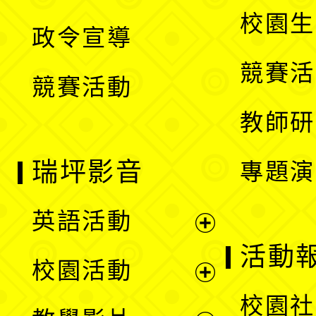
選
開
校園生
政令宣導
單
選
競賽活
競賽活動
單
教師研
瑞坪影音
專題演
英語活動
展
活動
校園活動
開
展
校園社