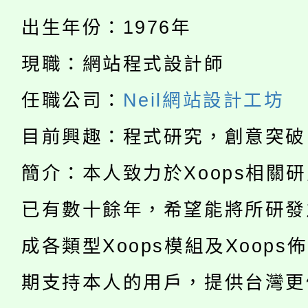
「桃園市補助參觀特色
要點
門員」簡章及活動海報
心理、諮商輔導、社會
出生年份：1976年
115年度「教育部表揚
展演活動實施計畫」
踴躍報名參加。
系所師生報名參加。
現職：網站程式設計師
公告本校115學年度第1
義教育推展貢獻獎」
任職公司：
Neil網站設計工坊
「2026金融保險知識
代理(課)教師甄選結果(
目前興趣：程式研究，創意突破
桃園市115學年度學生
車」活動
公告本校115學年度第
簡介：本人致力於Xoops相關
生本土語及新住民語歌
公告本校115學年度第
已有數十餘年，希望能將所研發
代理(課)教師甄選結果(
轉知中國文化大學推廣
代理(課)教師甄選結果(
成各類型Xoops模組及Xoops
轉知苗栗縣政府辦理11
《TA101》溝通分析
期支持本人的用戶，提供台灣更