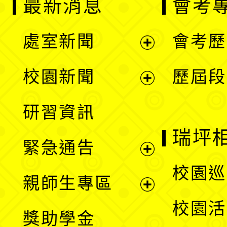
最新消息
會考
處室新聞
會考歷
展
校園新聞
歷屆段
開
展
研習資訊
選
開
瑞坪
緊急通告
單
選
展
校園巡
親師生專區
單
開
展
校園活
獎助學金