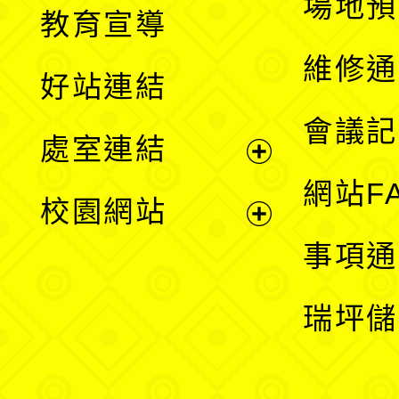
展
場地預
教育宣導
開
維修通
好站連結
選
會議記
處室連結
單
展
網站F
校園網站
開
展
事項通
選
開
瑞坪儲
單
選