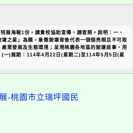
關閉區
」特展海報1份，請貴校協助宣傳，請查照。說明：一、
塊
桃園陂塘之星」為題，象徵陂塘背後代表一個個亮眼且不可取
、產業發展及生態環境；呈現桃園各地區的陂塘故事，用
期：114年4月22日(星期二)至114年5月5日(星
特展-桃園市立瑞坪國民
開
啟