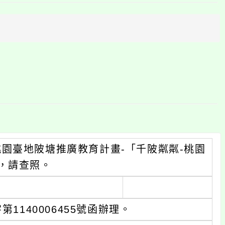
上
方
區
塊
園臺地陂塘推廣教育計畫-「千陂粼粼-桃園
，請查照。
1140006455號函辦理。