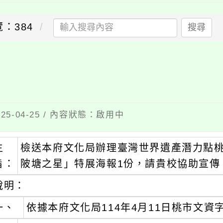
覽：384
搜尋
5-04-25 / 內容狀態：啟用中
主
檢送本府文化局辦理臺灣世界遺產潛力點桃
旨：
陂塘之星」特展海報1份，請貴校協助宣傳
說明：
一、
依據本府文化局114年4月11日桃市文資字第