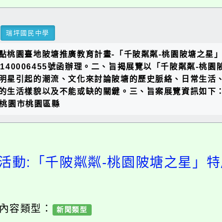
瑞坪國民中學
點桃園臺地陂塘推廣教育計畫-「千陂粼粼-桃園陂塘之星
1140006455號函辦理。二、旨揭展覽以「千陂粼粼-
明星引起的潮流、文化來討論陂塘的歷史脈絡、日常生活
活樣貌以及不能或缺的關鍵。三、旨案展覽資訊如下：(一)展
(桃園市桃園區縣
活動:「千陂粼粼-桃園陂塘之星」
/ 內容類型：
新聞類型