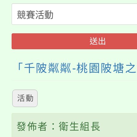
大溪自造教育及科技中心
份教師增能研習
半價優惠，詳情可洽有
淨零綠生活教案入校路
份教師研習
者。
115年食農教育專業人
會
送出
程
「千陂粼粼-桃園陂塘
活動
發佈者：衛生組長