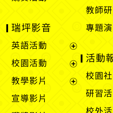
教師研
瑞坪影音
專題演
英語活動
展
活動
校園活動
開
展
校園社
教學影片
選
開
展
研習活
宣導影片
單
選
開
校外活