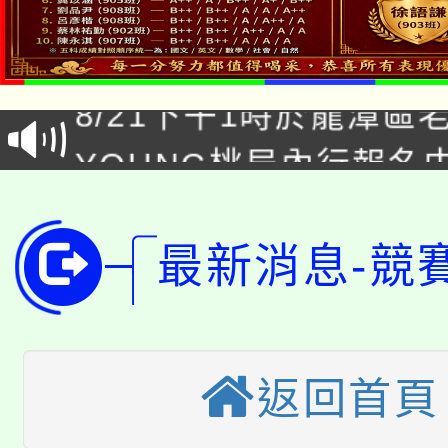
「本色祭」8/29、30
8/21下午1時於龍潭區
場熱烈登場!
YOUNG桃局內行報名
徵才活動。
8月14至27日，桃園
局官網。
115年桃園市運動會8/1
開!
最新消息-競
桃園市低收入戶享有免
田徑場及游泳池舉行。
大園自造教育及科技中心
視費優惠，中低收入戶
返回首頁
大溪自造教育及科技中心
份教師增能研習
半價優惠，詳情可洽有