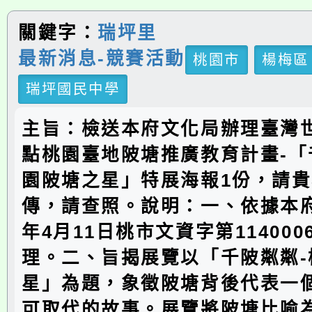
關鍵字：
瑞坪里
最新消息-競賽活動
桃園市
楊梅區
瑞坪國民中學
主旨：檢送本府文化局辦理臺灣
點桃園臺地陂塘推廣教育計畫-「
園陂塘之星」特展海報1份，請
傳，請查照。說明：一、依據本府
年4月11日桃市文資字第114000
理。二、旨揭展覽以「千陂粼粼-
星」為題，象徵陂塘背後代表一
可取代的故事。展覽將陂塘比喻