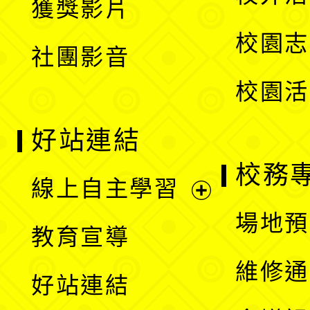
獲獎影片
單
選
校園志
社團影音
單
校園活
好站連結
校務
線上自主學習
展
場地預
教育宣導
開
維修通
好站連結
選