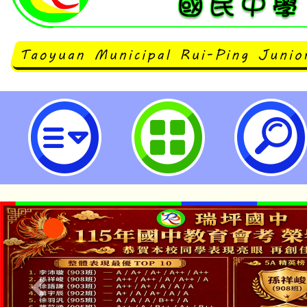
「千陂粼粼-桃園陂塘之星」特展-
民中學