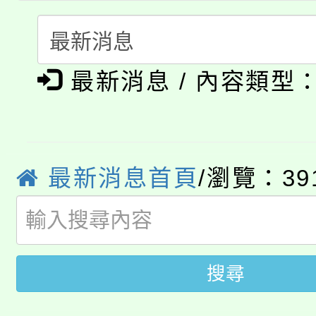
淨零綠生活教案入校路
份教師研習
者。
115年食農教育專業人
會
「本色祭」8/29、30
程
最新消息 / 內容類型
8/21下午1時於龍潭區
場熱烈登場!
YOUNG桃局內行報名
徵才活動。
8月14至27日，桃園
最新消息首頁
/瀏覽：39
局官網。
115年桃園市運動會8/1
開!
桃園市低收入戶享有免
田徑場及游泳池舉行。
搜尋
大園自造教育及科技中心
視費優惠，中低收入戶