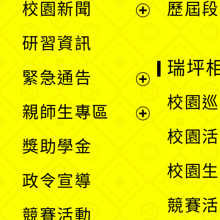
校園新聞
歷屆段
開
展
研習資訊
選
開
瑞坪
緊急通告
單
選
展
校園巡
親師生專區
單
開
展
校園活
獎助學金
選
開
校園生
政令宣導
單
選
競賽活
競賽活動
單