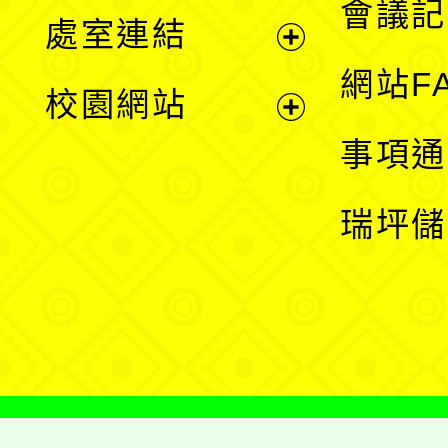
會議記
處室連結
單
展
網站F
校園網站
開
展
事項通
選
開
瑞坪儲
單
選
單