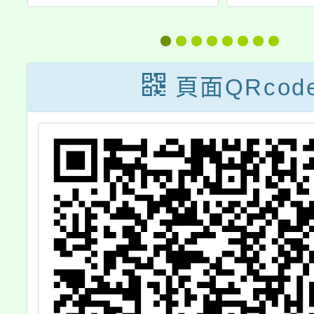
計
池活動
115
計
軍選拔
法一案
頁面QRcod
資格者
參加，