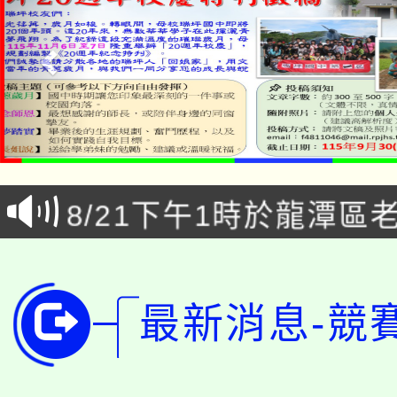
「本色祭」8/29、30
8/21下午1時於龍潭區
場熱烈登場!
YOUNG桃局內行報名
徵才活動。
8月14至27日，桃園
局官網。
最新消息-競
115年桃園市運動會8/1
開!
桃園市低收入戶享有免
田徑場及游泳池舉行。