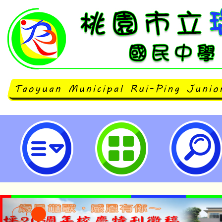
neilrpjhstyc網站設計者：徐嘉裕 N