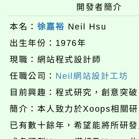
開發者簡介
大園自造教育及科技中心
視費優惠，中低收入戶
大溪自造教育及科技中心
份教師增能研習
本名：
徐嘉裕
Neil Hsu
半價優惠，詳情可洽有
淨零綠生活教案入校路
份教師研習
出生年份：1976年
者。
115年食農教育專業人
會
現職：網站程式設計師
「本色祭」8/29、30
程
任職公司：
Neil網站設計工坊
8/21下午1時於龍潭區
場熱烈登場!
目前興趣：程式研究，創意突破
YOUNG桃局內行報名
徵才活動。
簡介：本人致力於Xoops相關
8月14至27日，桃園
局官網。
已有數十餘年，希望能將所研發
115年桃園市運動會8/1
開!