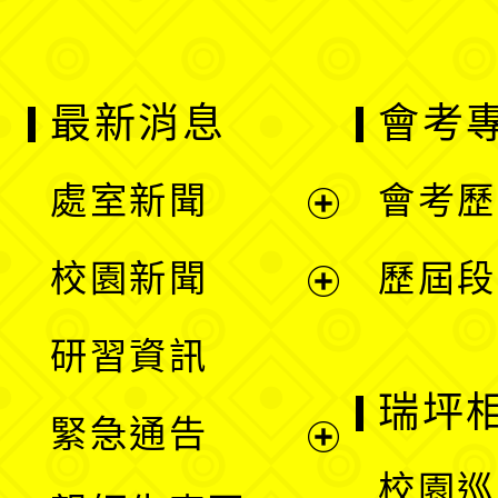
最新消息
會考
處室新聞
會考歷
展
校園新聞
歷屆段
開
展
研習資訊
選
開
瑞坪
緊急通告
單
選
展
校園巡