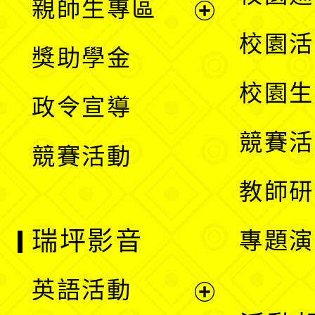
親師生專區
單
開
展
校園活
獎助學金
選
開
校園生
政令宣導
單
選
競賽活
競賽活動
單
教師研
瑞坪影音
專題演
英語活動