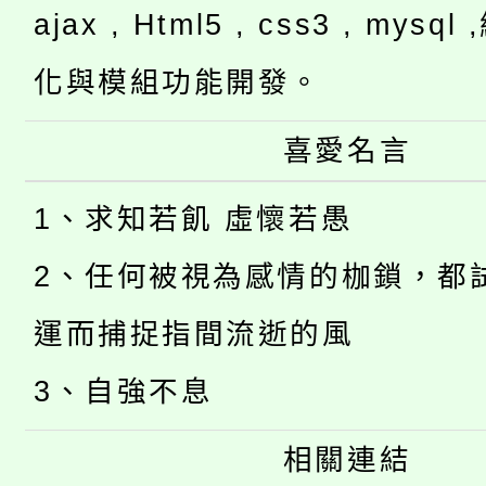
ajax , Html5 , css3 , mysq
化與模組功能開發。
喜愛名言
1、求知若飢 虛懷若愚
2、任何被視為感情的枷鎖，都
運而捕捉指間流逝的風
3、自強不息
相關連結