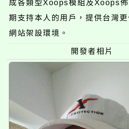
成各類型Xoops模組及Xoops
桃園市低收入戶享有免
田徑場及游泳池舉行。
期支持本人的用戶，提供台灣更
大園自造教育及科技中心
視費優惠，中低收入戶
網站架設環境。
大溪自造教育及科技中心
份教師增能研習
半價優惠，詳情可洽有
開發者相片
淨零綠生活教案入校路
份教師研習
者。
115年食農教育專業人
會
程