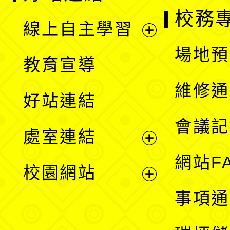
校務
線上自主學習
展
場地預
教育宣導
開
維修通
好站連結
選
會議記
處室連結
單
展
網站F
校園網站
開
展
事項通
選
開