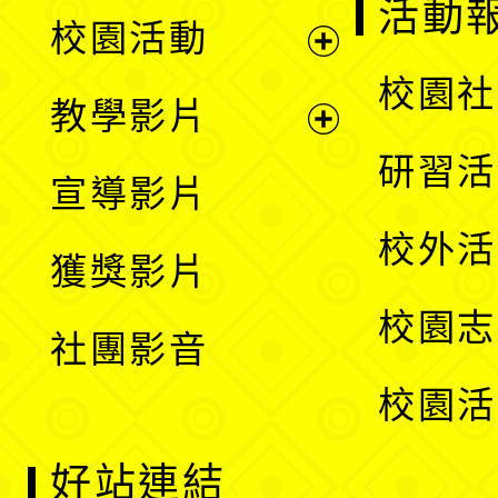
展
活動
校園活動
開
展
校園社
教學影片
選
開
展
研習活
宣導影片
單
選
開
校外活
獲獎影片
單
選
校園志
社團影音
單
校園活
好站連結