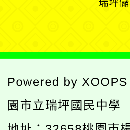
瑞坪儲
單
選
單
Powered by
XOOPS
園市立瑞坪國民中學
地址：
32658桃園市