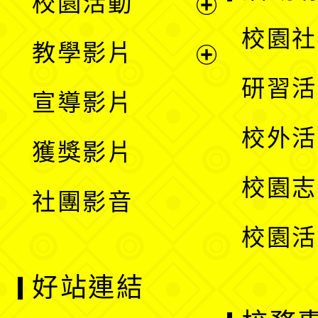
校園活動
開
展
校園社
教學影片
選
開
展
研習活
宣導影片
單
選
開
校外活
獲獎影片
單
選
校園志
社團影音
單
校園活
好站連結