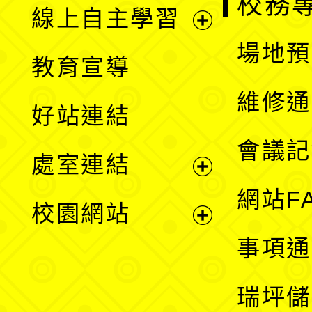
校務
線上自主學習
展
場地預
教育宣導
開
維修通
好站連結
選
會議記
處室連結
單
展
網站F
校園網站
開
展
事項通
選
開
瑞坪儲