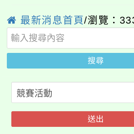
徵才活動。
8月14至27日，桃園
局官網。
最新消息首頁
/瀏覽：33
115年桃園市運動會8/1
開!
桃園市低收入戶享有免
田徑場及游泳池舉行。
大園自造教育及科技中心
視費優惠，中低收入戶
搜尋
大溪自造教育及科技中心
份教師增能研習
半價優惠，詳情可洽有
淨零綠生活教案入校路
份教師研習
者。
115年食農教育專業人
會
送出
程