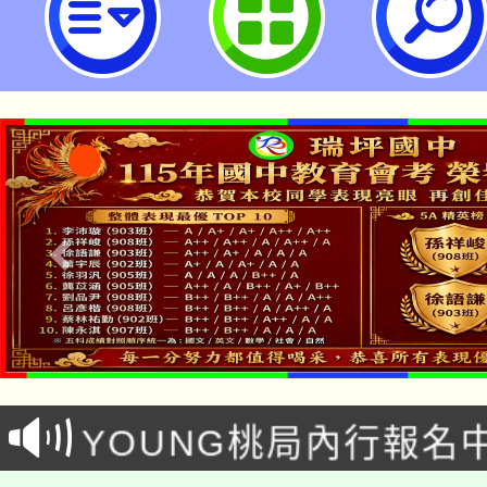
市立瑞坪國民中學
「本色祭」8/29、30
8/21下午1時於龍潭區
場熱烈登場!
YOUNG桃局內行報名
徵才活動。
8月14至27日，桃園
局官網。