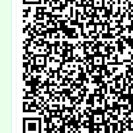
趣
照。
IUH
躍
與獎，
查
比賽（
施計畫
學生及
參加，