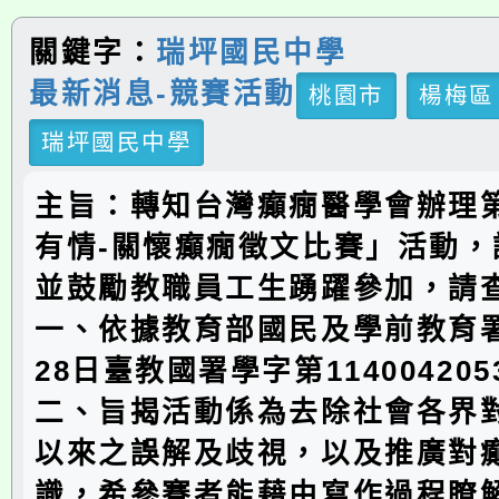
關鍵字：
瑞坪國民中學
最新消息-競賽活動
桃園市
楊梅區
瑞坪國民中學
主旨：轉知台灣癲癇醫學會辦理第
有情-關懷癲癇徵文比賽」活動，
並鼓勵教職員工生踴躍參加，請
一、依據教育部國民及學前教育署
28日臺教國署學字第11400420
二、旨揭活動係為去除社會各界
以來之誤解及歧視，以及推廣對
識，希參賽者能藉由寫作過程瞭