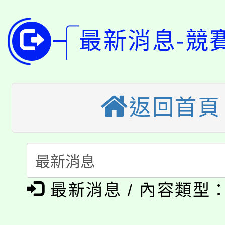
115年桃園市運動會8/1
開!
最新消息-競
桃園市低收入戶享有免
田徑場及游泳池舉行。
大園自造教育及科技中心
視費優惠，中低收入戶
大溪自造教育及科技中心
份教師增能研習
半價優惠，詳情可洽有
返回首頁
淨零綠生活教案入校路
份教師研習
者。
115年食農教育專業人
會
「本色祭」8/29、30
程
最新消息 / 內容類型
8/21下午1時於龍潭區
場熱烈登場!
YOUNG桃局內行報名