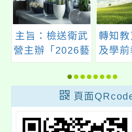
武
轉知教育部國民
主旨：
藝
及學前教育署辦
部國民
際
理2023年「總統
育署辦
」
教育獎獲獎者生
度弘揚
，
命故事：生命鬥
比賽、
頁面QRcod
勵
士文藝賞」徵選
徵文比
對
計畫1份，請查
攝影徵