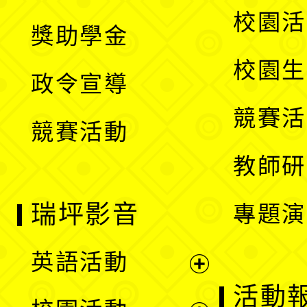
開
展
校園活
獎助學金
選
開
校園生
政令宣導
單
選
競賽活
競賽活動
單
教師研
瑞坪影音
專題演
英語活動
展
活動