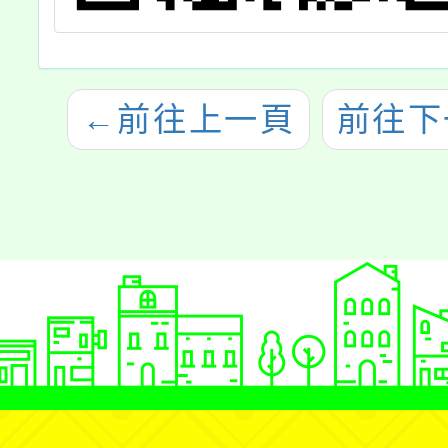
←
前往上一頁
前往下