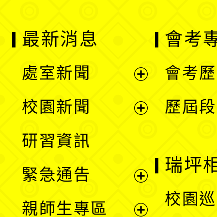
最新消息
會考
處室新聞
會考歷
展
校園新聞
歷屆段
開
展
研習資訊
選
開
瑞坪
緊急通告
單
選
展
校園巡
親師生專區
單