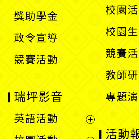
開
展
校園活
獎助學金
選
開
校園生
政令宣導
單
選
競賽活
競賽活動
單
教師研
瑞坪影音
專題演
英語活動
展
活動