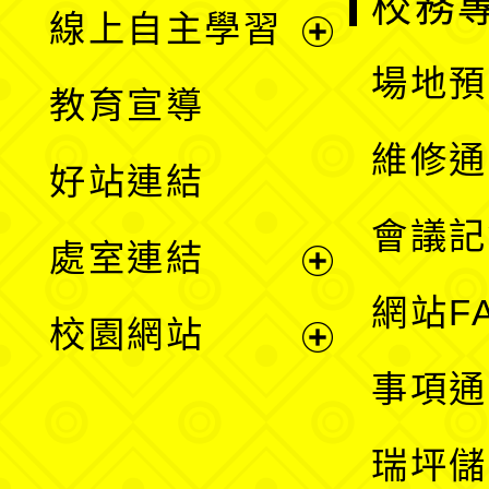
校務
線上自主學習
展
場地預
教育宣導
開
維修通
好站連結
選
會議記
處室連結
單
展
網站F
校園網站
開
展
事項通
選
開
瑞坪儲