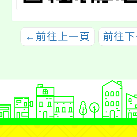
←
前往上一頁
前往下