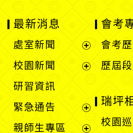
最新消息
會考
處室新聞
會考歷
展
校園新聞
歷屆段
開
展
研習資訊
選
開
瑞坪
緊急通告
單
選
展
校園巡
親師生專區
單