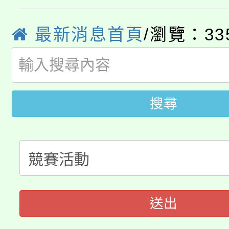
8月14至27日，桃園
局官網。
最新消息首頁
/瀏覽：33
115年桃園市運動會8/1
開!
桃園市低收入戶享有免
田徑場及游泳池舉行。
大園自造教育及科技中心
視費優惠，中低收入戶
搜尋
大溪自造教育及科技中心
份教師增能研習
半價優惠，詳情可洽有
淨零綠生活教案入校路
份教師研習
者。
115年食農教育專業人
會
程
送出