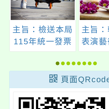
局
主旨：轉知國家
主旨：
票
表演藝術中心臺
處推廣
美
中國家歌劇院(以
「20
報
下簡稱臺中國家
營」，
1
歌劇院)主辦
公告
頁面QRcod
生
「2025 藝起進
站，並
查
劇場—阿卡貝拉
學生踴