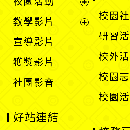
校園活動
開
展
校園社
教學影片
選
開
展
研習活
宣導影片
單
選
開
校外活
獲獎影片
單
選
校園志
社團影音
單
校園活
好站連結