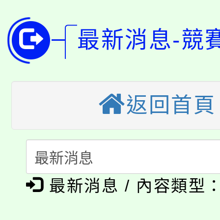
115年桃園市運動會8/1
開!
最新消息-競
桃園市低收入戶享有免
田徑場及游泳池舉行。
大園自造教育及科技中心
視費優惠，中低收入戶
大溪自造教育及科技中心
份教師增能研習
半價優惠，詳情可洽有
返回首頁
淨零綠生活教案入校路
份教師研習
者。
115年食農教育專業人
會
「本色祭」8/29、30
程
最新消息 / 內容類型
8/21下午1時於龍潭區
場熱烈登場!
YOUNG桃局內行報名
徵才活動。