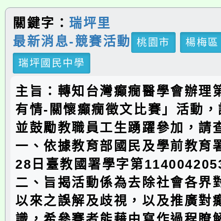
關鍵字：
瑞坪里
最新消息-競賽活動
桃園市
楊梅區
瑞坪國民中學
主旨：轉知台灣癲癇醫學會辦理第
有情-關懷癲癇徵文比賽」活動，
並鼓勵教職員工生踴躍參加，請
一、依據教育部國民及學前教育署
28日臺教國署學字第11400420
二、旨揭活動係為去除社會各界
以來之誤解及歧視，以及推廣對
識，希參賽者能藉由寫作過程瞭