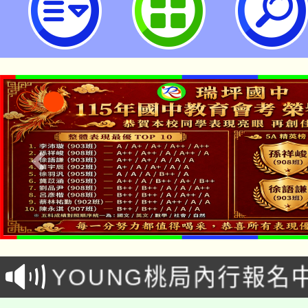
市立瑞坪國民中學
「本色祭」8/29、30
8/21下午1時於龍潭區
場熱烈登場!
YOUNG桃局內行報名
徵才活動。
8月14至27日，桃園
局官網。