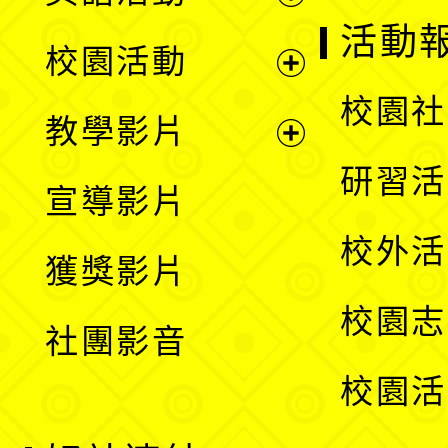
展
活動
校園活動
開
展
校園社
教學影片
選
開
展
研習活
宣導影片
單
選
開
校外活
獲獎影片
單
選
校園志
社團影音
單
校園活