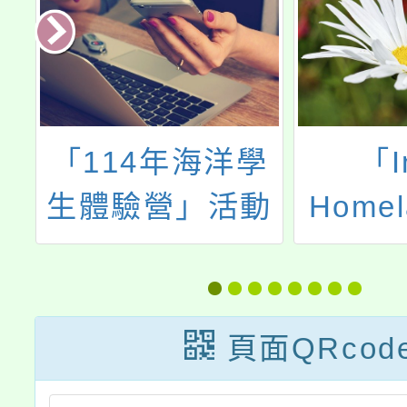
年
「114年海洋學
「I
事
生體驗營」活動
Home
選
的家園
畫
頁面QRcod