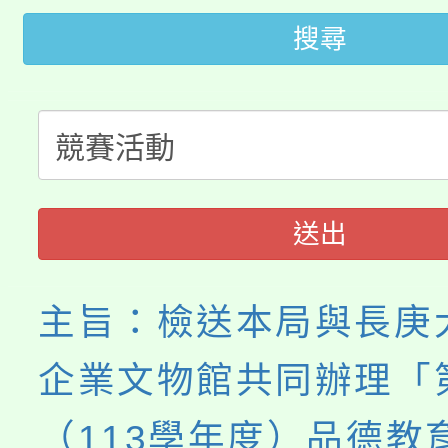
桃園市低收入戶享有免
田徑場及游泳池舉行。
搜尋
大園自造教育及科技中心
視費優惠，中低收入戶
大溪自造教育及科技中心
份教師增能研習
半價優惠，詳情可洽有
淨零綠生活教案入校路
份教師研習
者。
115年食農教育專業人
會
送出
程
主旨：檢送本局與長庚
企業文物館共同辦理「
（113學年度）品德教