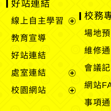
好站連結
校務
線上自主學習
展
場地預
教育宣導
開
維修通
好站連結
選
會議記
處室連結
單
展
網站F
校園網站
開
展
事項通