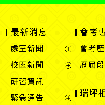
最新消息
會考
處室新聞
會考歷
展
校園新聞
歷屆段
開
展
研習資訊
選
開
瑞坪
緊急通告
單
選