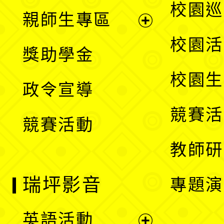
展
校園巡
親師生專區
單
開
展
校園活
獎助學金
選
開
校園生
政令宣導
單
選
競賽活
競賽活動
單
教師研
瑞坪影音
專題演
英語活動