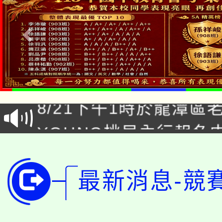
「本色祭」8/29、30
8/21下午1時於龍潭區
場熱烈登場!
YOUNG桃局內行報名
徵才活動。
8月14至27日，桃園
局官網。
115年桃園市運動會8/1
開!
最新消息-競
桃園市低收入戶享有免
田徑場及游泳池舉行。