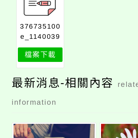
376735100
e_1140039
437_attach
檔案下載
1
最新消息-相關內容
relat
information