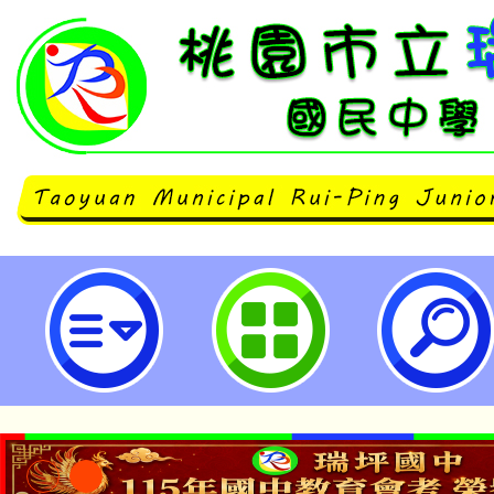
主旨：檢送本局與長庚大學台塑企
理「第13屆（113學年度）品德教
計畫1份，請踴躍推薦符合資格之學
桃園市立瑞坪國民中學