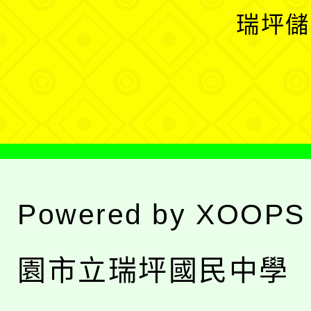
選
開
瑞坪儲
單
選
單
Powered by
XOOPS
園市立瑞坪國民中學