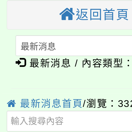
大園自造教育及科技中心
視費優惠，中低收入戶
返回首頁
大溪自造教育及科技中心
份教師增能研習
半價優惠，詳情可洽有
淨零綠生活教案入校路
份教師研習
者。
115年食農教育專業人
會
「本色祭」8/29、30
程
最新消息 / 內容類型
8/21下午1時於龍潭區
場熱烈登場!
YOUNG桃局內行報名
徵才活動。
最新消息首頁
/瀏覽：33
8月14至27日，桃園
局官網。
115年桃園市運動會8/1
開!