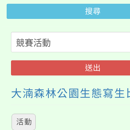
大園自造教育及科技中心
搜尋
視費優惠，中低收入戶
大溪自造教育及科技中心
份教師增能研習
半價優惠，詳情可洽有
淨零綠生活教案入校路
份教師研習
者。
115年食農教育專業人
會
送出
程
大湳森林公園生態寫生
活動