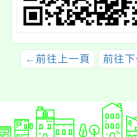
←
前往上一頁
前往下