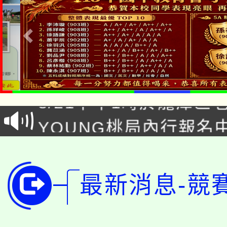
「本色祭」8/29、30
8/21下午1時於龍潭區
場熱烈登場!
YOUNG桃局內行報名
徵才活動。
8月14至27日，桃園
局官網。
115年桃園市運動會8/1
開!
最新消息-競
桃園市低收入戶享有免
田徑場及游泳池舉行。
大園自造教育及科技中心
視費優惠，中低收入戶