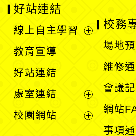
好站連結
校務
線上自主學習
展
場地預
教育宣導
開
維修通
好站連結
選
會議記
處室連結
單
展
網站F
校園網站
開
展
事項通