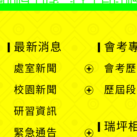
最新消息
會考
處室新聞
會考歷
展
校園新聞
歷屆段
開
展
研習資訊
選
開
瑞坪
緊急通告
單