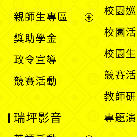
選
展
校園巡
親師生專區
單
開
展
校園活
獎助學金
選
開
校園生
政令宣導
單
選
競賽活
競賽活動
單
教師研
瑞坪影音
專題演