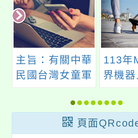
4
主旨：有關中華
113年
學
民國台灣女童軍
界機器
工
總會辦理「115
實務
國
年度表揚全國績
性
優女童軍團」實
頁面QRcod
題
施辦法一案，請