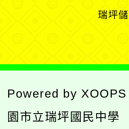
選
開
瑞坪儲
單
選
單
Powered by
XOOPS
園市立瑞坪國民中學