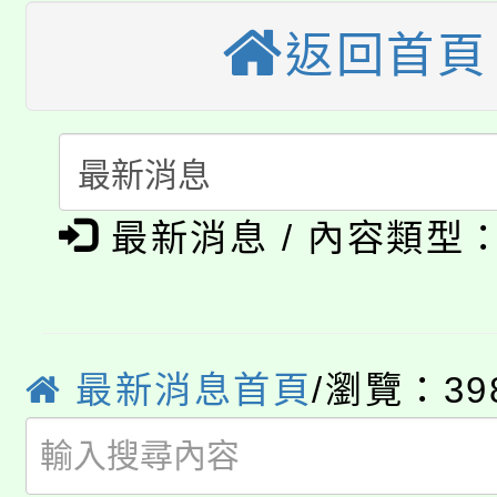
大溪自造教育及科技中心
返回首頁
份教師增能研習
半價優惠，詳情可洽有
淨零綠生活教案入校路
份教師研習
者。
115年食農教育專業人
會
「本色祭」8/29、30
程
最新消息 / 內容類型
8/21下午1時於龍潭區
場熱烈登場!
YOUNG桃局內行報名
徵才活動。
8月14至27日，桃園
局官網。
最新消息首頁
/瀏覽：39
115年桃園市運動會8/1
開!
桃園市低收入戶享有免
田徑場及游泳池舉行。