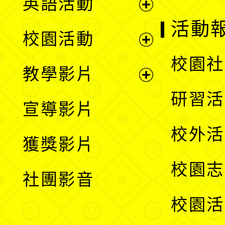
英語活動
展
活動
校園活動
開
展
校園社
教學影片
選
開
展
研習活
宣導影片
單
選
開
校外活
獲獎影片
單
選
校園志
社團影音
單
校園活