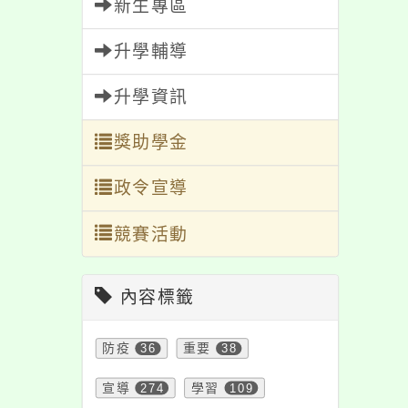
新生專區
青春╳混齡朗誦賽」
海報及朗誦賽活動辦
升學輔導
法各1份，請協助公告
並鼓勵參與，請查
升學資訊
照。
獎助學金
政令宣導
競賽活動
內容標籤
防疫
36
重要
38
宣導
274
學習
109