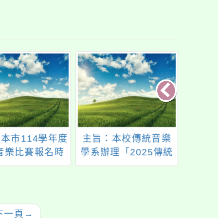
本市114學年度
主旨：本校傳統音樂
「勇
音樂比賽報名時
學系辦理「2025傳統
與水
9月9日(星期
音樂聚樂部－－鬥陣
土水
 請貴校務必確實
來迌」活動，歡迎貴
所屬學生及家長
校師生踴躍參加，詳
限內完成報名，
如說明，請查照。
下一頁
→