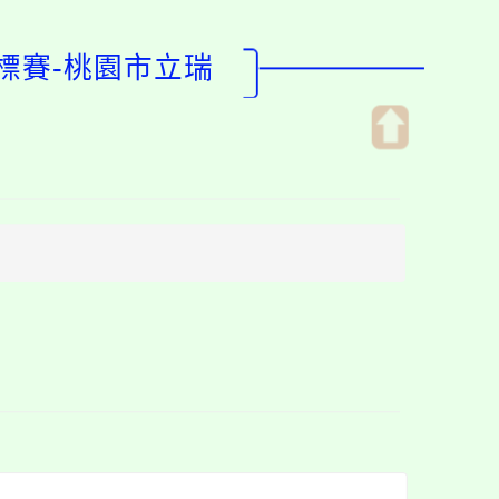
標賽-桃園市立瑞
開
啟
上
方
區
塊