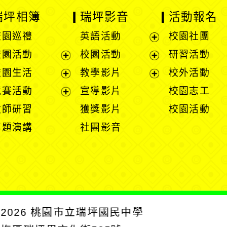
瑞坪相簿
瑞坪影音
活動報名
校園巡禮
英語活動
校園社團
展
校園活動
校園活動
研習活動
開
展
展
校園生活
教學影片
校外活動
選
開
開
展
展
競賽活動
宣導影片
校園志工
單
選
選
開
開
展
教師研習
獲獎影片
校園活動
單
單
選
選
開
專題演講
社團影音
單
單
選
單
2026
桃園市立瑞坪國民中學