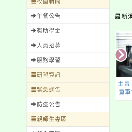
校園新聞
午餐公告
最新
獎助學金
人員招募
服務學習
研習資訊
踐大學推廣教育部
主旨：檢送本校華語
主旨
緊急通告
雄中心開設暑假營
文學系辦理「第十五
童軍
隊活動
屆臺東詩歌節——
11
防疫公告
Hohaiyan！ Hold 海
展研
洋！」暨「向海發聲
一案
親師生專區
Thiaⁿ-hái Liām-kua