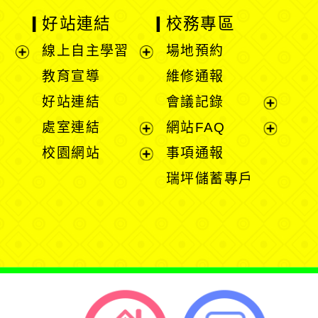
好站連結
校務專區
線上自主學習
場地預約
展
展
教育宣導
維修通報
開
開
好站連結
會議記錄
選
選
展
處室連結
網站FAQ
單
單
開
展
展
校園網站
事項通報
選
開
開
展
瑞坪儲蓄專戶
單
選
選
開
單
單
選
單