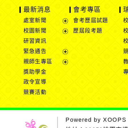
最新消息
會考專區
處室新聞
會考歷屆試題
展
校園新聞
歷屆段考題
開
展
研習資訊
選
開
緊急通告
單
選
展
親師生專區
單
開
展
獎助學金
選
開
政令宣導
單
選
競賽活動
單
Powered by
XOOPS