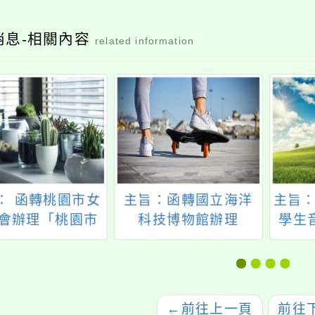
消息-相關內容
related information
： 函轉桃園市女
主旨：函轉國立海洋
主旨：
會辦理「桃園市
科技博物館辦理
學生
3年度女童軍運動推
「2024海科館ARG實
間至
討會實施計畫」
境解謎挑戰賽」活動
二)，
，請鼓勵所屬踴
一案供參，請查照。
轉知
躍報名參加
於期
←
前往上一頁
前往