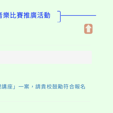
生音樂比賽推廣活動
開
啟
上
方
區
塊
理講座」一案，請貴校鼓勵符合報名