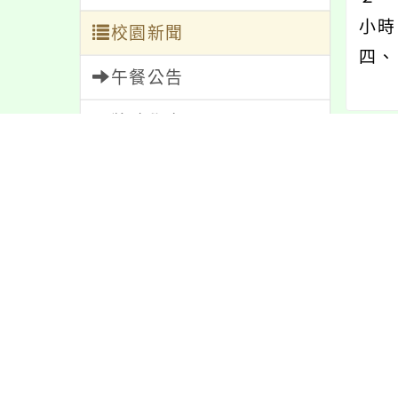
小時
校園新聞
四、
午餐公告
獎助學金
內文
人員招募
服務學習
內容
研習資訊
緊急通告
防疫公告
親師生專區