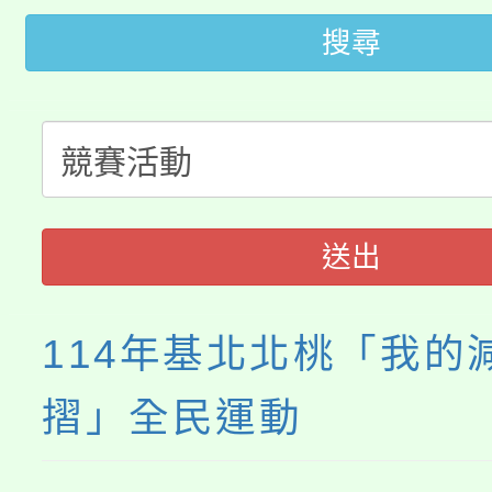
大園自造教育及科技中心
搜尋
視費優惠，中低收入戶
大溪自造教育及科技中心
份教師增能研習
半價優惠，詳情可洽有
淨零綠生活教案入校路
份教師研習
者。
115年食農教育專業人
會
送出
程
114年基北北桃「我的
摺」全民運動