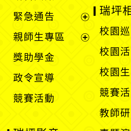
選
開
瑞坪
緊急通告
單
選
展
校園巡
親師生專區
單
開
展
校園活
獎助學金
選
開
校園生
政令宣導
單
選
競賽活
競賽活動
單
教師研