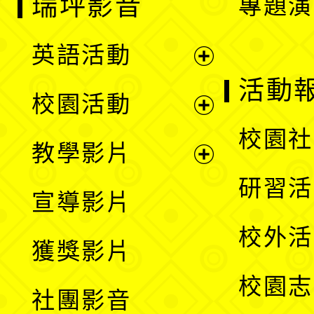
瑞坪影音
專題演
英語活動
展
活動
校園活動
開
展
校園社
教學影片
選
開
展
研習活
宣導影片
單
選
開
校外活
獲獎影片
單
選
校園志
社團影音
單