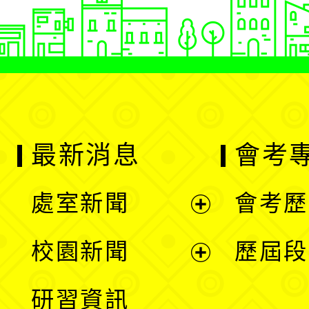
最新消息
會考
處室新聞
會考歷
展
校園新聞
歷屆段
開
展
研習資訊