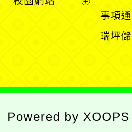
校園網站
開
展
事項通
選
開
瑞坪儲
單
選
單
Powered by
XOOPS