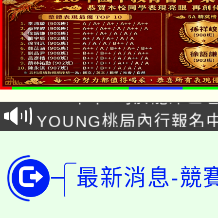
「本色祭」8/29、30
8/21下午1時於龍潭區
場熱烈登場!
YOUNG桃局內行報名
徵才活動。
8月14至27日，桃園
局官網。
115年桃園市運動會8/1
開!
最新消息-競
桃園市低收入戶享有免
田徑場及游泳池舉行。
大園自造教育及科技中心
視費優惠，中低收入戶