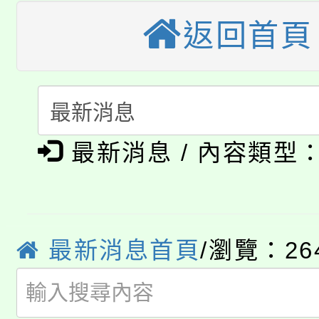
大溪自造教育及科技中心
份教師增能研習
返回首頁
半價優惠，詳情可洽有
淨零綠生活教案入校路
份教師研習
者。
115年食農教育專業人
會
「本色祭」8/29、30
程
最新消息 / 內容類型
8/21下午1時於龍潭區
場熱烈登場!
YOUNG桃局內行報名
徵才活動。
8月14至27日，桃園
局官網。
最新消息首頁
/瀏覽：26
115年桃園市運動會8/1
開!
桃園市低收入戶享有免
田徑場及游泳池舉行。