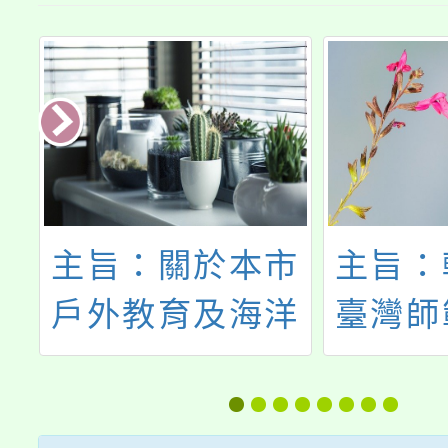
本市
主旨：轉知國立
「G
海洋
臺灣師範大學辦
全
理相
理114年全國學
冬
事項
生舞蹈比賽「芭