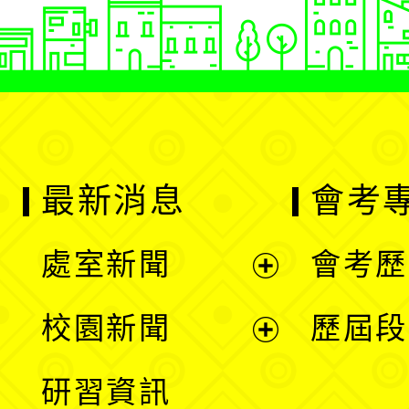
最新消息
會考
處室新聞
會考歷
展
校園新聞
歷屆段
開
展
研習資訊