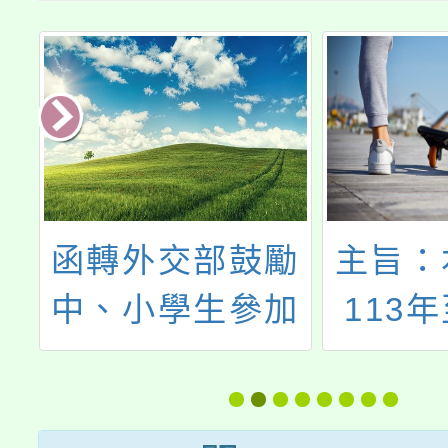
程
函轉外交部鼓勵
主旨：
頁
中、小學生參加
113年
外交部領事事務
「文化
三
局「PaGamO旅
化體驗