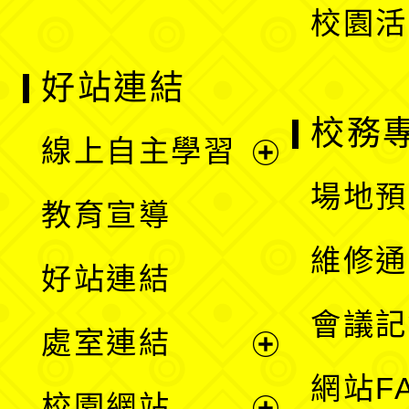
校園活
好站連結
校務
線上自主學習
展
場地預
教育宣導
開
維修通
好站連結
選
會議記
處室連結
單
展
網站F
校園網站