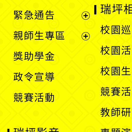
選
開
瑞坪
緊急通告
單
選
展
校園巡
親師生專區
單
開
展
校園活
獎助學金
選
開
校園生
政令宣導
單
選
競賽活
競賽活動
單
教師研