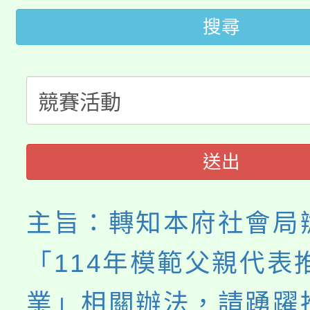
視費優惠，中低收入戶
搜尋
大溪自造教育及科技中心
份教師增能研習
半價優惠，詳情可洽有
淨零綠生活教案入校路
份教師研習
者。
115年食農教育專業人
會
程
送出
主旨：轉知本府社會局
「114年模範父親代表
業」相關辦法，請踴躍