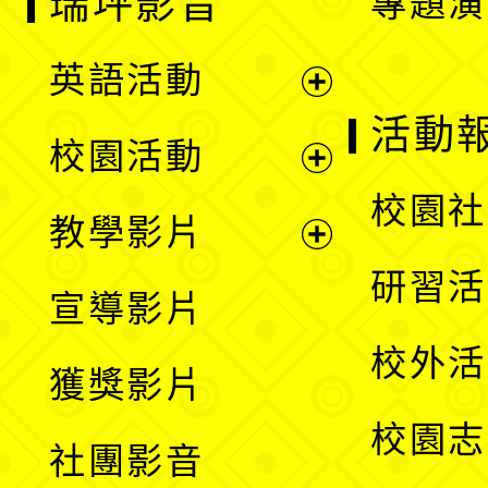
瑞坪影音
專題演
英語活動
展
活動
校園活動
開
展
校園社
教學影片
選
開
展
研習活
宣導影片
單
選
開
校外活
獲獎影片
單
選
校園志
社團影音
單