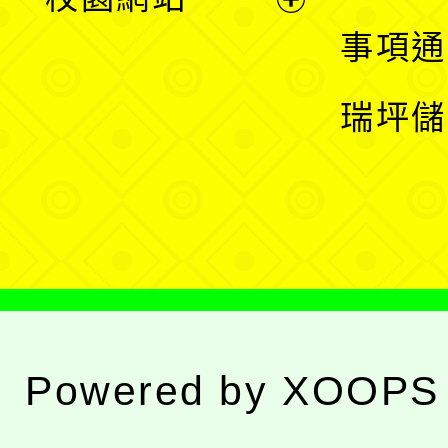
開
展
事項通
選
開
瑞坪儲
單
選
單
Powered by
XOOPS