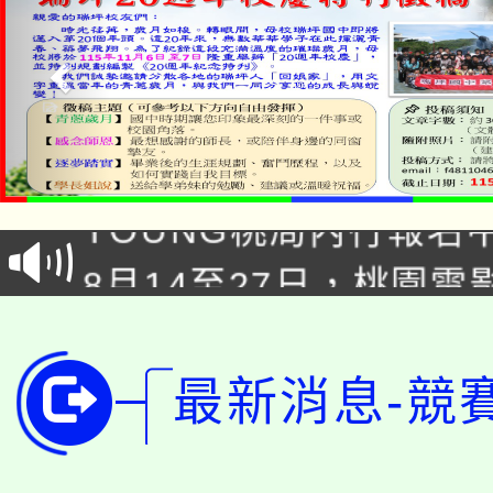
「本色祭」8/29、30
8/21下午1時於龍潭區
場熱烈登場!
YOUNG桃局內行報名
徵才活動。
8月14至27日，桃園
局官網。
115年桃園市運動會8/1
開!
桃園市低收入戶享有免
田徑場及游泳池舉行。
最新消息-競
大園自造教育及科技中心
視費優惠，中低收入戶
大溪自造教育及科技中心