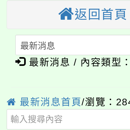
份教師增能研習
半價優惠，詳情可洽有
淨零綠生活教案入校路
返回首頁
份教師研習
者。
115年食農教育專業人
會
「本色祭」8/29、30
程
8/21下午1時於龍潭區
場熱烈登場!
最新消息 / 內容類型
YOUNG桃局內行報名
徵才活動。
8月14至27日，桃園
局官網。
115年桃園市運動會8/1
開!
最新消息首頁
/瀏覽：28
桃園市低收入戶享有免
田徑場及游泳池舉行。
大園自造教育及科技中心