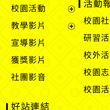
展
活動
校園活動
開
展
校園社
教學影片
選
開
展
研習活
宣導影片
單
選
開
校外活
獲獎影片
單
選
校園志
社團影音
單
校園活
好站連結