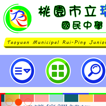
neilrpjhstyc網站設計者：徐嘉裕 N