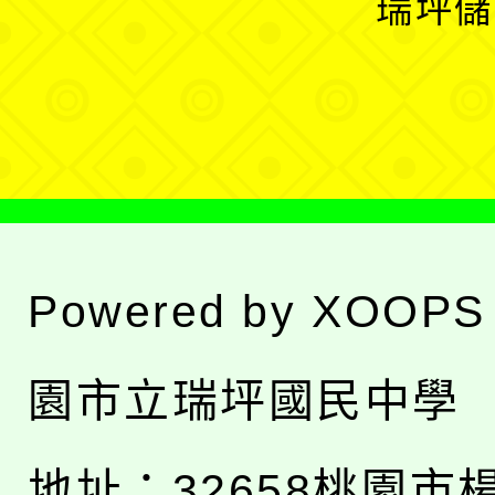
瑞坪儲
單
選
單
Powered by
XOOPS
園市立瑞坪國民中學
地址：
32658桃園市