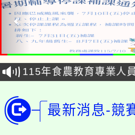
淨零綠生活教案入校路
115年食農教育專業人
會
學期銜接期間理賠案件
程
淨零綠領人才培育課程
學籍身 分審查程序及
最新消息-競
公告本校115學年度第1
版
「2026金融保險知識
代理(課)教師甄選結果(