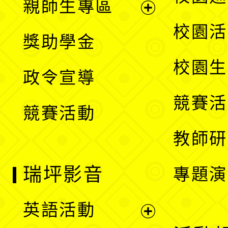
親師生專區
單
開
展
校園活
獎助學金
選
開
校園生
政令宣導
單
選
競賽活
競賽活動
單
教師研
瑞坪影音
專題演
英語活動