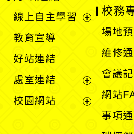
校務
線上自主學習
展
場地預
教育宣導
開
維修通
好站連結
選
會議記
處室連結
單
展
網站F
校園網站
開
展
事項通
選
開