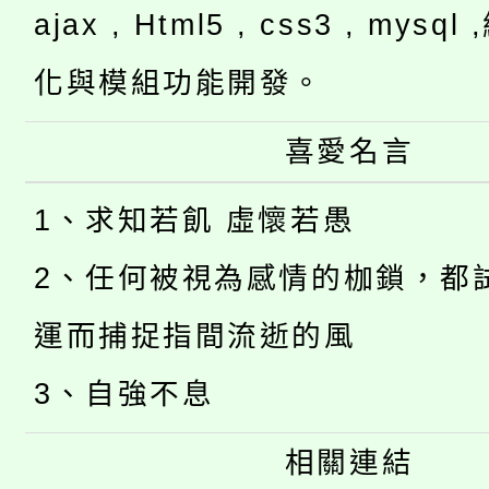
ajax , Html5 , css3 , mysq
化與模組功能開發。
喜愛名言
1、求知若飢 虛懷若愚
2、任何被視為感情的枷鎖，都
運而捕捉指間流逝的風
3、自強不息
相關連結