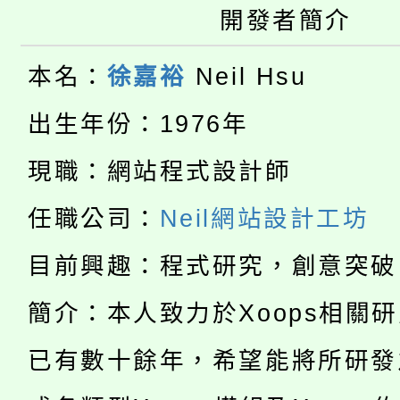
桃園市115學年度學生
開發者簡介
車」活動
公告本校115學年度第
生本土語及新住民語歌
本名：
徐嘉裕
Neil Hsu
公告本校115學年度第
代理(課)教師甄選結果(
出生年份：1976年
轉知中國文化大學推廣
代理(課)教師甄選結果(
現職：網站程式設計師
淨零綠生活教案入校路
《TA101》溝通分析
任職公司：
Neil網站設計工坊
115年食農教育專業人
會
程，歡迎學生輔導中心
目前興趣：程式研究，創意突破
學期銜接期間理賠案件
程
心理、諮商輔導、社會
簡介：本人致力於Xoops相關
淨零綠領人才培育課程
學籍身 分審查程序及
系所師生報名參加。
已有數十餘年，希望能將所研發
公告本校115學年度第1
版