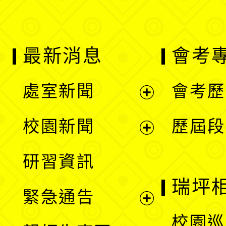
最新消息
會考
處室新聞
會考歷
展
校園新聞
歷屆段
開
展
研習資訊
選
開
瑞坪
緊急通告
單
選
展
校園巡