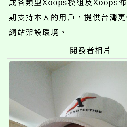
成各類型Xoops模組及Xoops
「2026金融保險知識
代理(課)教師甄選結果(
期支持本人的用戶，提供台灣更
桃園市115學年度學生
車」活動
網站架設環境。
公告本校115學年度第
生本土語及新住民語歌
公告本校115學年度第
開發者相片
代理(課)教師甄選結果(
轉知中國文化大學推廣
代理(課)教師甄選結果(
《TA101》溝通分析
程，歡迎學生輔導中心
心理、諮商輔導、社會