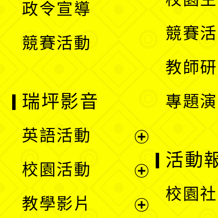
政令宣導
單
選
競賽活
競賽活動
單
教師研
瑞坪影音
專題演
英語活動
展
活動
校園活動
開
展
校園社
教學影片
選