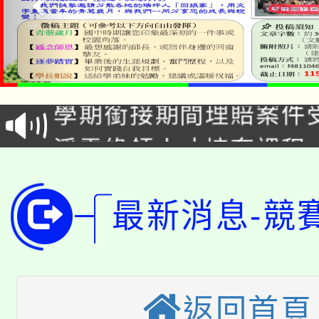
淨零綠生活教案入校路
115年食農教育專業人
會
學期銜接期間理賠案件
程
淨零綠領人才培育課程
學籍身 分審查程序及
公告本校115學年度第1
版
最新消息-競
「2026金融保險知識
代理(課)教師甄選結果(
桃園市115學年度學生
車」活動
公告本校115學年度第
生本土語及新住民語歌
返回首頁
公告本校115學年度第