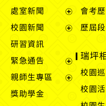
處室新聞
會考歷
展
校園新聞
歷屆段
開
展
研習資訊
選
開
瑞坪
緊急通告
單
選
展
校園巡
親師生專區
單
開
展
校園活
獎助學金
選
開
校園生