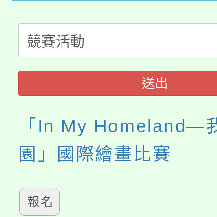
公告本校115學年度第
生本土語及新住民語歌
公告本校115學年度第
代理(課)教師甄選結果(
轉知中國文化大學推廣
代理(課)教師甄選結果(
《TA101》溝通分析
送出
程，歡迎學生輔導中心
「In My Homeland
心理、諮商輔導、社會
園」國際繪畫比賽
系所師生報名參加。
報名