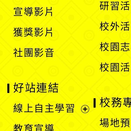
開
展
研習活
宣導影片
單
選
開
校外活
獲獎影片
單
選
校園志
社團影音
單
校園活
好站連結
校務
線上自主學習
展
場地預
教育宣導