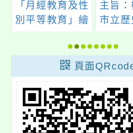
理
「月經教育及性
主旨：
照
別平等教育」繪
市立歷
活
畫比賽
與高雄
育局
「202
頁面QRcod
偶戲節
影全國
創意影
賽暨表