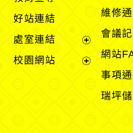
開
維修通
好站連結
選
會議記
處室連結
單
展
網站F
校園網站
開
展
事項通
選
開
瑞坪儲
單
選
單