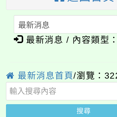
代理(課)教師甄選結果(
轉知中國文化大學推廣
代理(課)教師甄選結果(
淨零綠生活教案入校路
《TA101》溝通分析
115年食農教育專業人
最新消息 / 內容類型
會
程，歡迎學生輔導中心
學期銜接期間理賠案件
程
心理、諮商輔導、社會
淨零綠領人才培育課程
學籍身 分審查程序及
系所師生報名參加。
最新消息首頁
/瀏覽：32
公告本校115學年度第1
版
「2026金融保險知識
代理(課)教師甄選結果(
桃園市115學年度學生
車」活動
搜尋