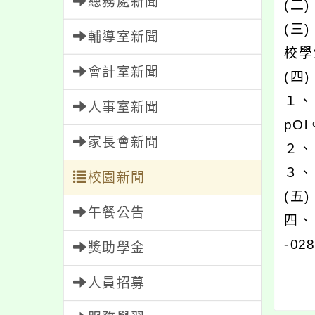
總務處新聞
(二
(三
輔導室新聞
校學
會計室新聞
(四
１、
人事室新聞
pOl
家長會新聞
２、
３、
校園新聞
(五
午餐公告
四、
-02
獎助學金
人員招募