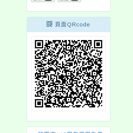
名即將截止，請貴
傳並鼓勵符合條件學
儘速轉知相關資訊
生報名參與，請查
鼓勵兒少踴躍報
照。
頁面QRcode
，詳如說明，請查
照。