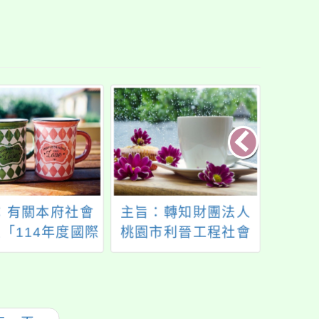
：有關本府社會
主旨：轉知財團法人
主旨
「114年度國際
桃園市利晉工程社會
「新桃
權日「Power
福利慈善事業基金會
月月
dren 權利On! 用
辦理「第七屆利晉盃
卡加
替兒權發電」系
硬筆字徵件活動」，
資訊及
動資訊一案，請
請查照。
惠予