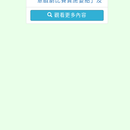
意戲劇比賽實施要點」及
修正內容對照表
觀看更多內容
佈景版本：
neilrpjh
適用瀏覽器：Edge、Goo
Xoops版本：
XOOPS