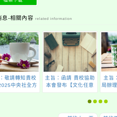
檔案下載
消息-相關內容
related information
：敬請轉知貴校
主旨：函請 貴校協助
主旨
2025中央社全方
本會發布【文化任意
局辦理
播營及新聞營報
門—以湯會友，一起
兒童人
資訊，請查照。
來聊「浴」：羅 馬x
Chil
北投公共浴場】線上
歡笑
講座訊息轉發至校內
列活