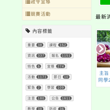
政令宣導
競賽活動
最新
內容標籤
重要
38
課程
152
資訊
337
報名
1151
特色
6
宣導
274
旨：有關本府社會
主旨：檢送本中心場
主旨
活動
1171
節日
10
辦理本市響應國際
地合作計畫「果陀文
同學
童人權日「Let’s
創股份有限公司 桃園
位主
緊急
2
學習
109
power!權益發電
地區活化歷史活動企
名
注意
180
公告
1611
」兒少提案影片徵
劃」活動報名資訊1
活動一案，本活動
份，敬請協助廣為宣
教學
38
防疫
36