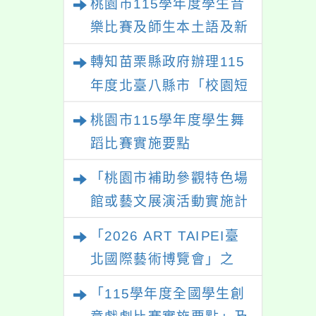
桃園市115學年度學生音
樂比賽及師生本土語及新
住民語歌謠比賽
轉知苗栗縣政府辦理115
年度北臺八縣市「校園短
影音徵選活動-情緒守門
桃園市115學年度學生舞
員」簡章及活動海報，歡
蹈比賽實施要點
迎學生踴躍報名參加。
「桃園市補助參觀特色場
館或藝文展演活動實施計
畫」
「2026 ART TAIPEI臺
北國際藝術博覽會」之
「藝術教育日」計畫
「115學年度全國學生創