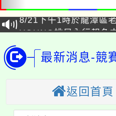
「本色祭」8/29、30
8/21下午1時於龍潭區
場熱烈登場!
YOUNG桃局內行報名
徵才活動。
8月14至27日，桃園
局官網。
最新消息-競
115年桃園市運動會8/1
開!
桃園市低收入戶享有免
田徑場及游泳池舉行。
大園自造教育及科技中心
視費優惠，中低收入戶
返回首頁
大溪自造教育及科技中心
份教師增能研習
半價優惠，詳情可洽有
淨零綠生活教案入校路
份教師研習
者。