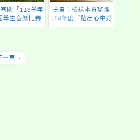
有關「113學年
主旨：檢送本會辦理
主旨：
國學生音樂比賽
114年度「貼出心中好
據桃園
活動實施計畫─音
樣子」貼圖徵選活動
年11
隊經營與管理講
簡章，敬請鼓勵學生
字第1
一案，請貴校鼓
踴躍參與，並協助公
理。 
合報名資格之教
告活動訊息，請查
訂於1
下一頁
→
躍報名參加並惠
照。
內壢
假，請查照。
地限
改至
動注
本局1
1130
理。 
市慈