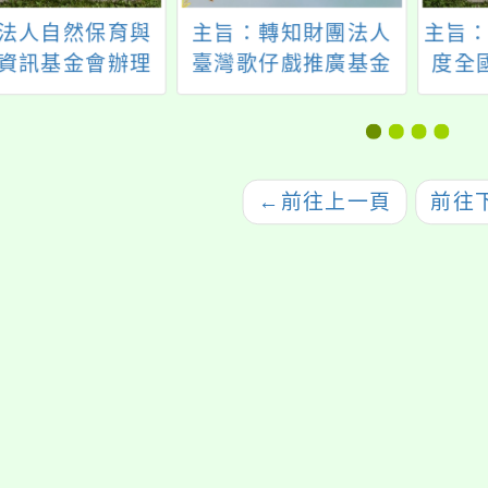
法人自然保育與
主旨：轉知財團法人
主旨：
資訊基金會辦理
臺灣歌仔戲推廣基金
度全
環境資訊中心》
會（下稱該基金會）
推廣
專屬活動｜環資
辦理第三屆「歌仔上
樂團
室：電子報讀者
青-全國歌仔曲調大
座」
小聚」活動
賽」，請查照。
勵符
←
前往上一頁
前往
師踴
予公