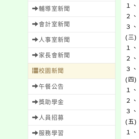
１、
輔導室新聞
２、
會計室新聞
３、 
(三
人事室新聞
１、
家長會新聞
２、
３、 
校園新聞
(四
午餐公告
１、
２、
獎助學金
３、 
人員招募
(五
１、
服務學習