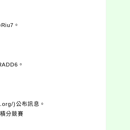
eRiu7。
YRADD6。
e.org/)公布訊息。
能積分競賽