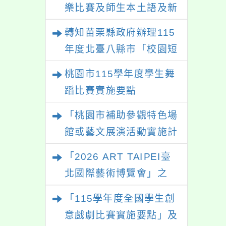
樂比賽及師生本土語及新
住民語歌謠比賽
轉知苗栗縣政府辦理115
年度北臺八縣市「校園短
影音徵選活動-情緒守門
桃園市115學年度學生舞
員」簡章及活動海報，歡
蹈比賽實施要點
迎學生踴躍報名參加。
「桃園市補助參觀特色場
館或藝文展演活動實施計
畫」
「2026 ART TAIPEI臺
北國際藝術博覽會」之
「藝術教育日」計畫
「115學年度全國學生創
意戲劇比賽實施要點」及