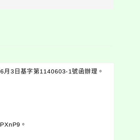
區
塊
3日基字第1140603-1號函辦理。
bPXnP9。