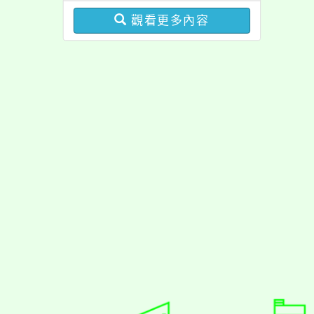
修正內容對照表
觀看更多內容
佈景版本：
neilrpjh
適用瀏覽器：Edge、Goo
Xoops版本：
XOOPS
Xoops
網站設計
：
N