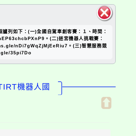
關閉區
時程臚列如下：(一)全國自駕車創客賽：１、時間：
塊
hEP63chcbPXnP9。(二)迷宮機器人挑戰賽：
e/nDi7gWqZjMjEeRiu7。(三)智慧服務競
/35pi7Do
TIRT機器人國
開
啟
上
方