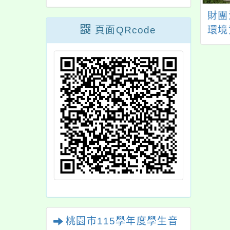
旨：轉知「2025
主旨：檢送本市馬祖
財團
ion! 519 跨校人權
頁面QRcode
新村眷村文創園區
環境
譯聯展」展覽資訊
「馬村設計實驗室」
「《
一案，請查照。
《眷味．茶味》特展
讀者
海報1份，請協助公告
聊天
周知，請查照。
桃園市115學年度學生音