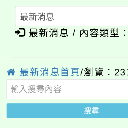
轉知中國文化大學推廣
代理(課)教師甄選結果(
淨零綠生活教案入校路
《TA101》溝通分析
最新消息 / 內容類型
115年食農教育專業人
會
程，歡迎學生輔導中心
學期銜接期間理賠案件
程
心理、諮商輔導、社會
淨零綠領人才培育課程
學籍身 分審查程序及
最新消息首頁
/瀏覽：23
系所師生報名參加。
公告本校115學年度第1
版
「2026金融保險知識
代理(課)教師甄選結果(
桃園市115學年度學生
搜尋
車」活動
公告本校115學年度第
生本土語及新住民語歌