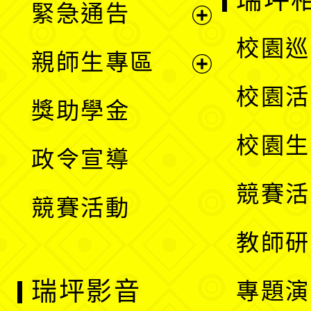
瑞坪
緊急通告
單
選
展
校園巡
親師生專區
單
開
展
校園活
獎助學金
選
開
校園生
政令宣導
單
選
競賽活
競賽活動
單
教師研
瑞坪影音
專題演