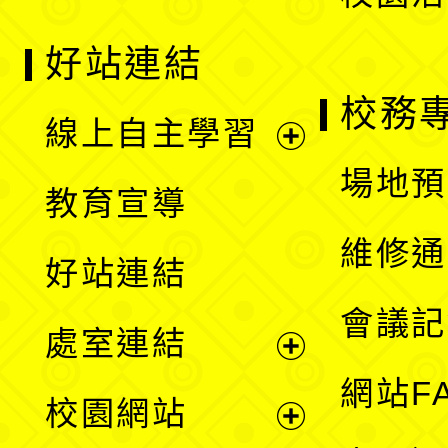
好站連結
校務
線上自主學習
展
場地預
教育宣導
開
維修通
好站連結
選
會議記
處室連結
單
展
網站F
校園網站
開