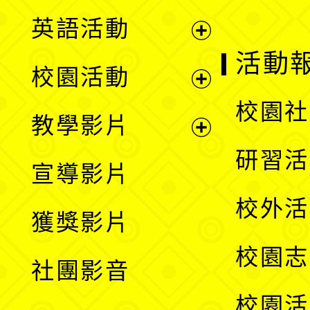
英語活動
展
活動
校園活動
開
展
校園社
教學影片
選
開
展
研習活
宣導影片
單
選
開
校外活
獲獎影片
單
選
校園志
社團影音
單
校園活