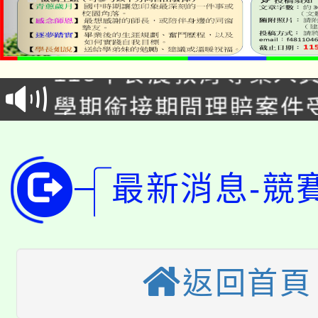
淨零綠生活教案入校路
115年食農教育專業人
會
學期銜接期間理賠案件
程
淨零綠領人才培育課程
學籍身 分審查程序及
公告本校115學年度第1
版
最新消息-競
「2026金融保險知識
代理(課)教師甄選結果(
桃園市115學年度學生
車」活動
公告本校115學年度第
生本土語及新住民語歌
返回首頁
公告本校115學年度第
代理(課)教師甄選結果(