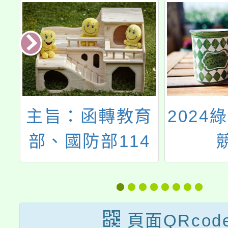
委
主旨：函轉教育
2024
理
部、國防部114
研
年「全民國防教
：
育南沙研習營」
活動實施計畫，
頁面QRcod