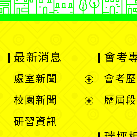
最新消息
會考
處室新聞
會考歷
展
校園新聞
歷屆段
開
展
研習資訊
選
開