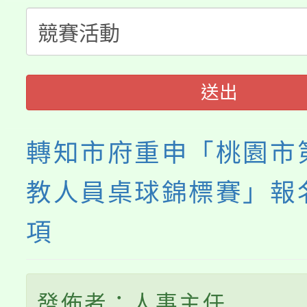
公告本校115學年度第
代理(課)教師甄選結果(
轉知中國文化大學推廣
代理(課)教師甄選結果(
送出
《TA101》溝通分析
程，歡迎學生輔導中心
轉知市府重申「桃園市
心理、諮商輔導、社會
教人員桌球錦標賽」報
系所師生報名參加。
項
發佈者：人事主任