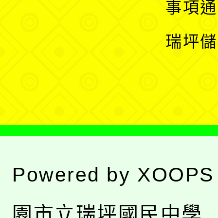
展
事項通
選
開
瑞坪儲
單
選
單
Powered by
XOOPS
園市立瑞坪國民中學