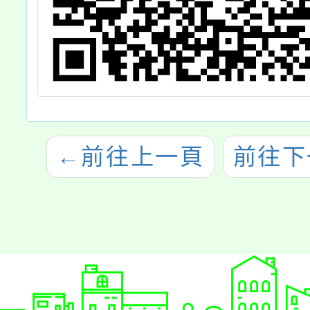
←
前往上一頁
前往下