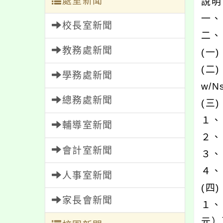
處室新聞
說
一、
校長室新聞
二、
教務處新聞
(一
(二
學務處新聞
w/Ns
總務處新聞
(三
１、
輔導室新聞
２、
會計室新聞
３、
４、
人事室新聞
(四
家長會新聞
１、
元）