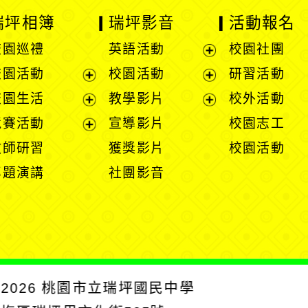
瑞坪相簿
瑞坪影音
活動報名
校園巡禮
英語活動
校園社團
展
校園活動
校園活動
研習活動
開
展
展
校園生活
教學影片
校外活動
選
開
開
展
展
競賽活動
宣導影片
校園志工
單
選
選
開
開
展
教師研習
獲獎影片
校園活動
單
單
選
選
開
專題演講
社團影音
單
單
選
單
2026
桃園市立瑞坪國民中學