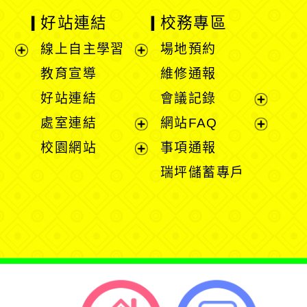
好站連結
校務專區
線上自主學習
場地預約
展
展
教育宣導
維修通報
開
開
好站連結
會議記錄
選
選
展
處室連結
網站FAQ
單
單
開
展
展
校園網站
事項通報
選
開
開
展
瑞坪儲蓄專戶
單
選
選
開
單
單
選
單