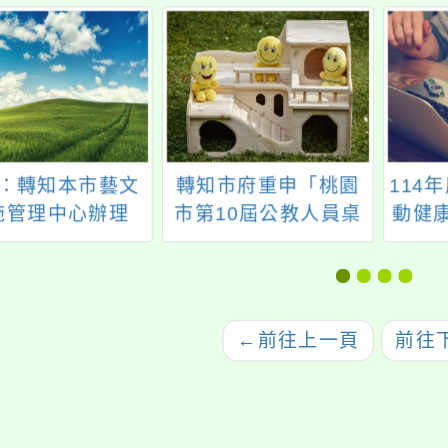
：轉知本市藝文
轉知市府重申「桃園
114
施管理中心辦理
市第10屆公教人員桌
動健
026桃園合唱藝術
球錦標賽」報名注意
賽」
入校教育推廣」
事項
推廣課程，請貴
踴躍報名，請查
←
前往上一頁
前往
照。