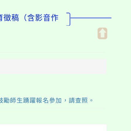
教育徵稿（含影音作
開
啟
上
方
區
塊
鼓勵師生踴躍報名參加，請查照。