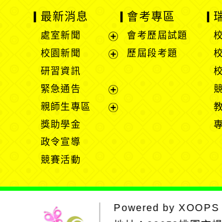
最新消息
會考專區
處室新聞
會考歷屆試題
展
校園新聞
歷屆段考題
開
展
研習資訊
選
開
緊急通告
單
選
展
親師生專區
單
開
展
獎助學金
選
開
政令宣導
單
選
競賽活動
單
Powered by
XOOPS