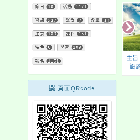
節日
10
活動
1171
資訊
337
緊急
2
教學
38
注意
180
課程
151
特色
6
學習
109
旨：轉知國家人權
函轉國立臺灣科技大
主旨
報名
1151
館辦理「519人權
學舉辦「112年全國學
設
集」體驗活動一
生英文漫畫日記比
「2
案，請查照。
賽」，請查照。
節－
頁面QRcode
合唱
校