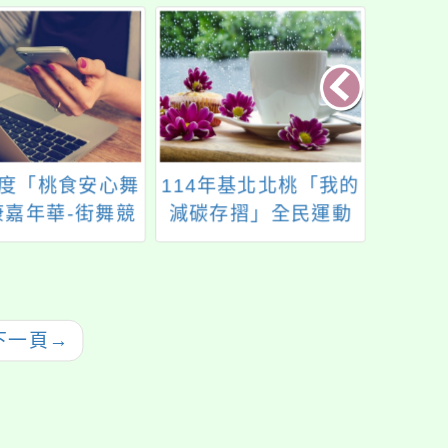
年度「桃食安心舞
114年基北北桃「我的
主旨
康嘉年華-街舞競
減碳存摺」全民運動
「小
活動報名延長至
畫－「
11月7日止
共學
傳
(MATA
下一頁
→
– You
Prog
隊活
已提