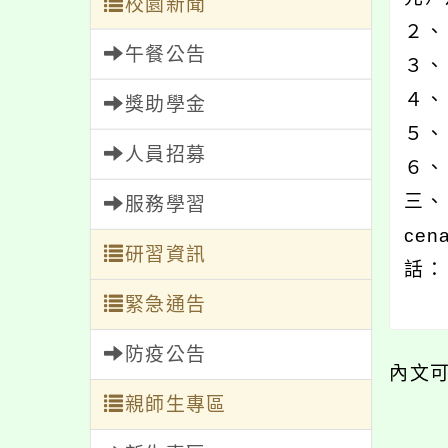
校園新聞
２、
午餐公告
３、
４、
獎助學金
５、
人員招募
６、
三、
服務學習
ce
研習資訊
話：（
緊急通告
防疫公告
內文
親師生專區