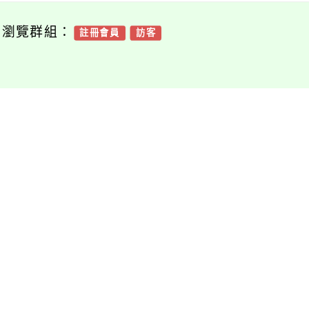
可瀏覽群組：
註冊會員
訪客
附件下載
Download attachment
qrcode
海報