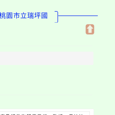
-桃園市立瑞坪國
開
啟
上
方
區
塊