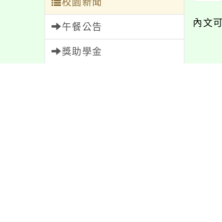
校園新聞
內文
午餐公告
獎助學金
內容
人員招募
服務學習
研習資訊
緊急通告
防疫公告
親師生專區