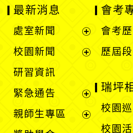
最新消息
會考
處室新聞
會考歷
展
校園新聞
歷屆段
開
展
研習資訊
選
開
瑞坪
緊急通告
單
選
展
校園巡
親師生專區
單
開
展
校園活