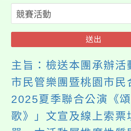
淨零綠生活教案入校路
份教師研習
者。
115年食農教育專業人
會
送出
程
主旨：檢送本團承辦活
市民管樂團暨桃園市民
2025夏季聯合公演《頌
歌》」文宣及線上索票