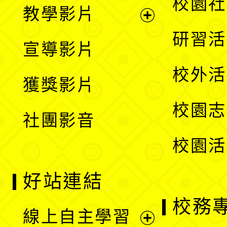
展
校園社
教學影片
選
開
展
研習活
宣導影片
單
選
開
校外活
獲獎影片
單
選
校園志
社團影音
單
校園活
好站連結
校務
線上自主學習