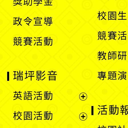
獎助學金
選
開
校園生
政令宣導
單
選
競賽活
競賽活動
單
教師研
瑞坪影音
專題演
英語活動
展
活動
校園活動
開