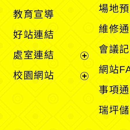
展
場地預
教育宣導
開
維修通
好站連結
選
會議記
處室連結
單
展
網站F
校園網站
開
展
事項通
選
開
瑞坪儲
單
選