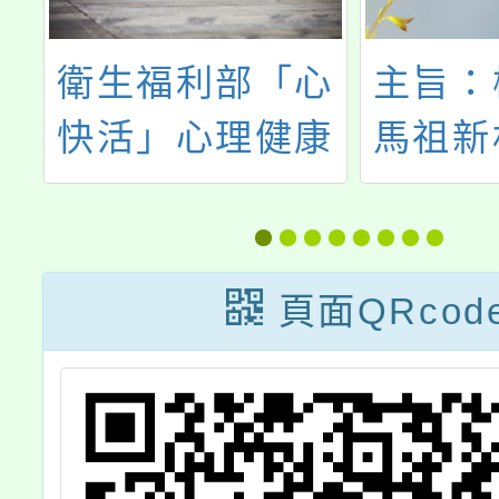
心
主旨：檢送本市
「一口
康
馬祖新村眷村文
蔬菜供
年
創園區「孤軍淚
行（第
識
新書發表巡迴
產地
展」海報1份，
頁面QRcod
請協助公告周
知，請查照。