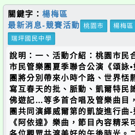
關鍵字：
楊梅區
最新消息-競賽活動
桃園市
楊梅區
瑞坪國民中學
說明：一、活動介紹：桃園市民
市民管樂團夏季聯合公演《頌詠•
團將分別帶來小時个路、世界恬
寫互春天的批、脈動、凱爾特民
佛遊記…等多首合唱及管樂曲目
團共同演繹威爾第的凱旋進行曲-
《阿依達》樂曲，節目內容精采
各位觀眾共渡美好的午後時光。