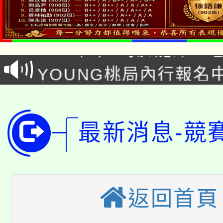
「本色祭」8/29、30
8/21下午1時於龍潭區
場熱烈登場!
YOUNG桃局內行報名
徵才活動。
8月14至27日，桃園
局官網。
115年桃園市運動會8/1
開!
最新消息-競
桃園市低收入戶享有免
田徑場及游泳池舉行。
大園自造教育及科技中心
視費優惠，中低收入戶
大溪自造教育及科技中心
份教師增能研習
返回首頁
半價優惠，詳情可洽有
淨零綠生活教案入校路
份教師研習