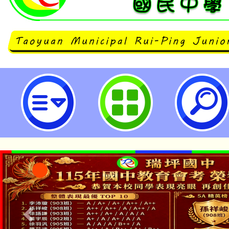
主旨：檢送本團承辦活動「桃園市
市民合唱團2025夏季聯合公演《頌
宣及線上索票填寫表單，本活動屬
費索票，敬請惠予協助公告週知並
往聆賞，請 查照。-桃園市立瑞坪