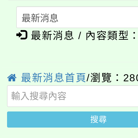
者。
115年食農教育專業人
會
「本色祭」8/29、30
程
最新消息 / 內容類型
8/21下午1時於龍潭區
場熱烈登場!
YOUNG桃局內行報名
徵才活動。
8月14至27日，桃園
局官網。
最新消息首頁
/瀏覽：28
115年桃園市運動會8/1
開!
桃園市低收入戶享有免
田徑場及游泳池舉行。
大園自造教育及科技中心
視費優惠，中低收入戶
搜尋
大溪自造教育及科技中心
份教師增能研習
半價優惠，詳情可洽有