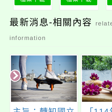
1
2
最新消息-相關內容
relat
information
諾
主旨：轉知國立
「11