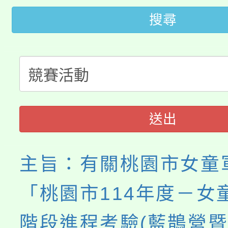
「2026金融保險知識
代理(課)教師甄選結果(
搜尋
桃園市115學年度學生
車」活動
公告本校115學年度第
生本土語及新住民語歌
公告本校115學年度第
代理(課)教師甄選結果(
轉知中國文化大學推廣
代理(課)教師甄選結果(
送出
《TA101》溝通分析
程，歡迎學生輔導中心
主旨：有關桃園市女童
心理、諮商輔導、社會
「桃園市114年度－女
系所師生報名參加。
階段進程考驗(藍鵲營