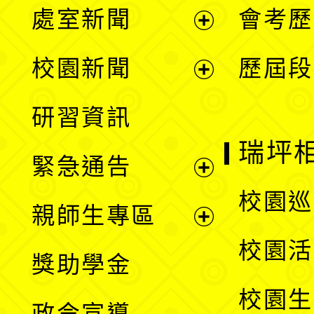
處室新聞
會考歷
展
校園新聞
歷屆段
開
展
研習資訊
選
開
瑞坪
緊急通告
單
選
展
校園巡
親師生專區
單
開
展
校園活
獎助學金
選
開
校園生
政令宣導