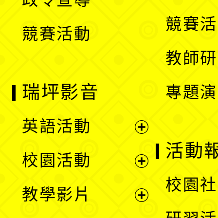
單
選
競賽活
競賽活動
單
教師研
瑞坪影音
專題演
英語活動
展
活動
校園活動
開
展
校園社
教學影片
選
開
展