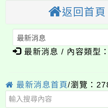
桃園市115學年度學生
車」活動
返回首頁
公告本校115學年度第
生本土語及新住民語歌
公告本校115學年度第
代理(課)教師甄選結果(
轉知中國文化大學推廣
代理(課)教師甄選結果(
淨零綠生活教案入校路
《TA101》溝通分析
最新消息 / 內容類型
115年食農教育專業人
會
程，歡迎學生輔導中心
學期銜接期間理賠案件
程
心理、諮商輔導、社會
最新消息首頁
/瀏覽：27
淨零綠領人才培育課程
學籍身 分審查程序及
系所師生報名參加。
公告本校115學年度第1
版