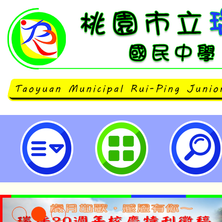
主旨：有關桃園市女童軍會辦理「桃
－女童軍第二階段進程考驗(藍鵲營
驗營及領導才能營)實施計畫」， 
報名參加，請查照。-桃園市立瑞坪