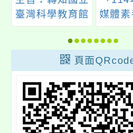
據
臺灣科學教育館
媒體素
生
與曼迪傳播股份
選
至
有限公司於114
行
年3月22日至
頁面QRcod
114年5月11日
合辦發揚教育部
教保活動課綱，
具有豐富兒童大
自然視野的