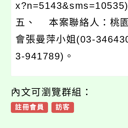
x?n=5143&sms=1053
五、 本案聯絡人：桃
會張曼萍小姐(03-346430
3-941789)。
內文可瀏覽群組：
註冊會員
訪客