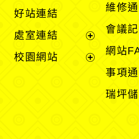
開
維修通
好站連結
選
會議記
處室連結
單
展
網站F
校園網站
開
展
事項通
選
開
瑞坪儲
單
選
單