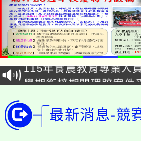
淨零綠生活教案入校路
115年食農教育專業人
會
學期銜接期間理賠案件
程
淨零綠領人才培育課程
學籍身 分審查程序及
公告本校115學年度第1
最新消息-競
版
「2026金融保險知識
代理(課)教師甄選結果(