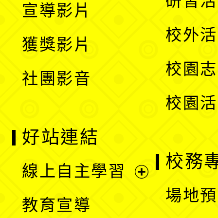
研習活
宣導影片
單
選
開
校外活
獲獎影片
單
選
校園志
社團影音
單
校園活
好站連結
校務
線上自主學習
展
場地預
教育宣導