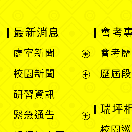
最新消息
會考
處室新聞
會考歷
展
校園新聞
歷屆段
開
展
研習資訊
選
開
瑞坪
緊急通告
單
選
展
校園巡