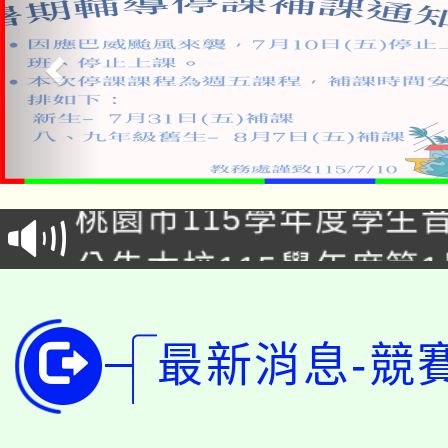
「2026金融保險知識
桃園市115學年度學生
車」活動
公告本校115學年度第
生本土語及新住民語歌
公告本校115學年度第
代理(課)教師甄選結果(
轉知中國文化大學推廣
最新消息-競
代理(課)教師甄選結果(
轉知苗栗縣政府辦理11
《TA101》溝通分析