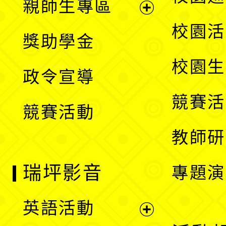
親師生專區
單
開
展
校園活
獎助學金
選
開
校園生
政令宣導
單
選
競賽活
競賽活動
單
教師研
瑞坪影音
專題演
英語活動