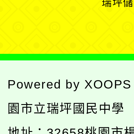
瑞坪儲
單
選
單
Powered by
XOOPS
園市立瑞坪國民中學
地址：
32658桃園市