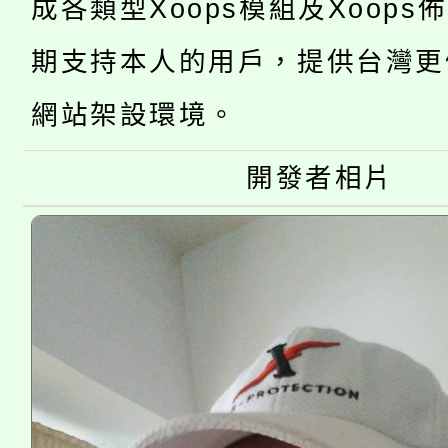
轉知苗栗縣政府辦理11
成各類型Xoops模組及Xoops
《TA101》溝通分析
桃園市115學年度學生
縣市「校園短影音徵選
期支持本人的用戶，提供台灣更
程，歡迎學生輔導中心
「桃園市補助參觀特色
要點
網站架設環境。
門員」簡章及活動海報
心理、諮商輔導、社會
115年度「教育部表揚
展演活動實施計畫」
踴躍報名參加。
開發者相片
系所師生報名參加。
「2026 ART TAIPE
義教育推展貢獻獎」
博覽會」之「藝術教育