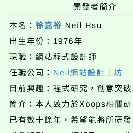
桃園市115學年度學生
縣市「校園短影音徵選
程，歡迎學生輔導中心
開發者簡介
「桃園市補助參觀特色
要點
門員」簡章及活動海報
心理、諮商輔導、社會
本名：
徐嘉裕
Neil Hsu
115年度「教育部表揚
展演活動實施計畫」
踴躍報名參加。
系所師生報名參加。
出生年份：1976年
「2026 ART TAIPE
義教育推展貢獻獎」
現職：網站程式設計師
「2026金融保險知識
博覽會」之「藝術教育
任職公司：
Neil網站設計工坊
桃園市115學年度學生
車」活動
目前興趣：程式研究，創意突破
公告本校115學年度第
生本土語及新住民語歌
簡介：本人致力於Xoops相關
公告本校115學年度第
代理(課)教師甄選結果(
轉知中國文化大學推廣
已有數十餘年，希望能將所研發
代理(課)教師甄選結果(