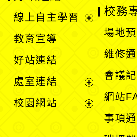
校務
線上自主學習
展
場地預
教育宣導
開
維修通
好站連結
選
會議記
處室連結
單
展
網站F
校園網站
開
展
事項通
選
開