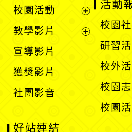
展
活動
校園活動
開
展
校園社
教學影片
選
開
展
研習活
宣導影片
單
選
開
校外活
獲獎影片
單
選
校園志
社團影音
單
校園活
好站連結