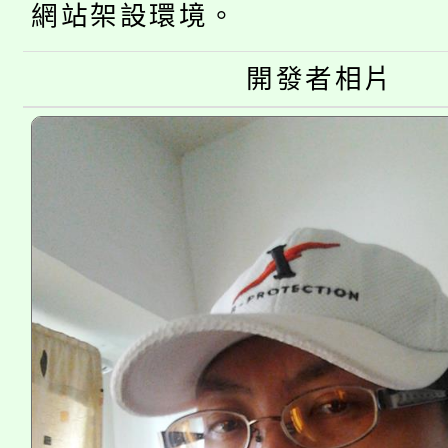
桃園市115學年度學生
網站架設環境。
縣市「校園短影音徵選
程，歡迎學生輔導中心
「桃園市補助參觀特色
要點
門員」簡章及活動海報
心理、諮商輔導、社會
開發者相片
115年度「教育部表揚
展演活動實施計畫」
踴躍報名參加。
系所師生報名參加。
義教育推展貢獻獎」