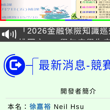
公告本校115學年度第1
「2026金融保險知識
代理(課)教師甄選結果(
桃園市115學年度學生
車」活動
公告本校115學年度第
生本土語及新住民語歌
最新消息-競
公告本校115學年度第
代理(課)教師甄選結果(
轉知中國文化大學推廣
代理(課)教師甄選結果(
轉知苗栗縣政府辦理11
《TA101》溝通分析
開發者簡介
桃園市115學年度學生
縣市「校園短影音徵選
程，歡迎學生輔導中心
本名：
徐嘉裕
Neil Hsu