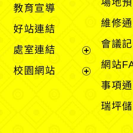
展
場地預
教育宣導
開
維修通
好站連結
選
會議記
處室連結
單
展
網站F
校園網站
開
展
事項通
選
開
瑞坪儲
單
選