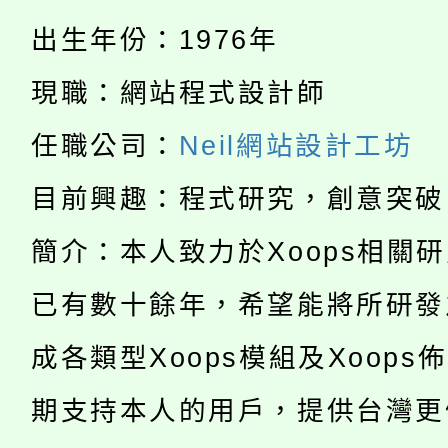
「桃園市補助參觀特色
要點
門員」簡章及活動海報
心理、諮商輔導、社會
出生年份：1976年
115年度「教育部表揚
展演活動實施計畫」
踴躍報名參加。
系所師生報名參加。
現職：網站程式設計師
公告本校115學年度第1
義教育推展貢獻獎」
任職公司：
Neil網站設計工坊
「2026金融保險知識
代理(課)教師甄選結果(
目前興趣：程式研究，創意突破
桃園市115學年度學生
車」活動
簡介：本人致力於Xoops相關
公告本校115學年度第
生本土語及新住民語歌
已有數十餘年，希望能將所研發
公告本校115學年度第
代理(課)教師甄選結果(
成各類型Xoops模組及Xoops
轉知中國文化大學推廣
代理(課)教師甄選結果(
轉知苗栗縣政府辦理11
期支持本人的用戶，提供台灣更
《TA101》溝通分析