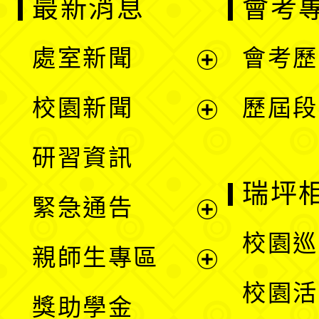
最新消息
會考
處室新聞
會考歷
展
校園新聞
歷屆段
開
展
研習資訊
選
開
瑞坪
緊急通告
單
選
展
校園巡
親師生專區
單
開
展
校園活
獎助學金