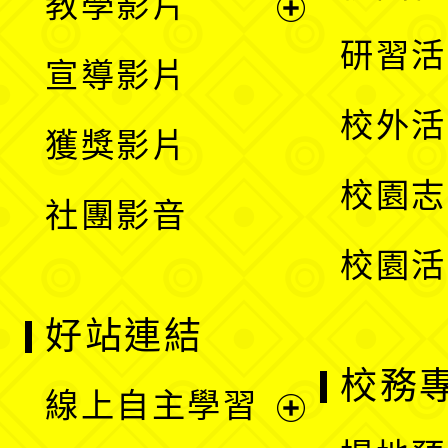
教學影片
選
開
展
研習活
宣導影片
單
選
開
校外活
獲獎影片
單
選
校園志
社團影音
單
校園活
好站連結
校務
線上自主學習