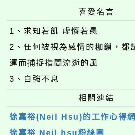
喜愛名言
1、求知若飢 虛懷若愚
2、任何被視為感情的枷鎖，都
運而捕捉指間流逝的風
3、自強不息
相關連結
徐嘉裕(Neil Hsu)的工作心得
徐嘉裕 Neil hsu粉絲團