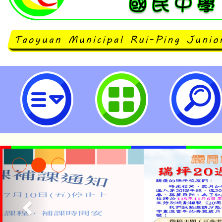
neilrpjhstyc網站設計者：徐嘉裕 N