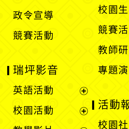
選
開
校園生
政令宣導
單
選
競賽活
競賽活動
單
教師研
瑞坪影音
專題演
英語活動
展
活動
校園活動
開
展
校園社