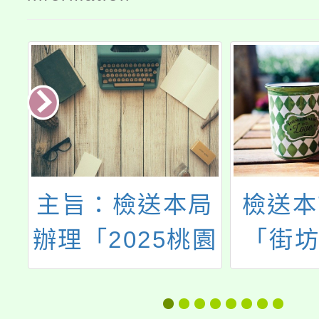
局
檢送本市112年
主旨：
園
「街坊出招9」
114
－
社區防暴創意競
書院
繪
賽培力活動簡章
「答