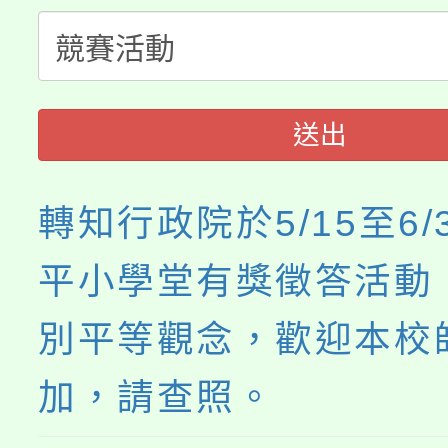
淨零綠生活教案入校路
份教師研習
者。
115年食農教育專業人
會
送出
程
轉知行政院於5/15至6/
平小學堂有獎徵答活動
別平等觀念，歡迎本校
加，請查照。