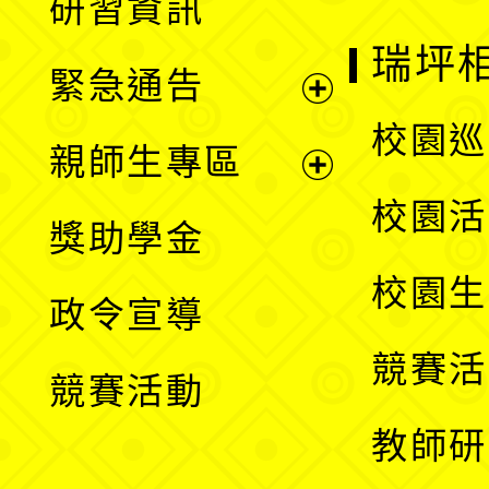
研習資訊
選
開
瑞坪
緊急通告
單
選
展
校園巡
親師生專區
單
開
展
校園活
獎助學金
選
開
校園生
政令宣導
單
選
競賽活
競賽活動
單
教師研