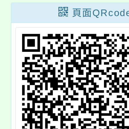
簡
及衛生福利部
賽」，
頁面QRcod
說
112年「街坊出
宣傳公
招9」社區防暴
創意競賽活動計
畫各1份，歡迎
參加。