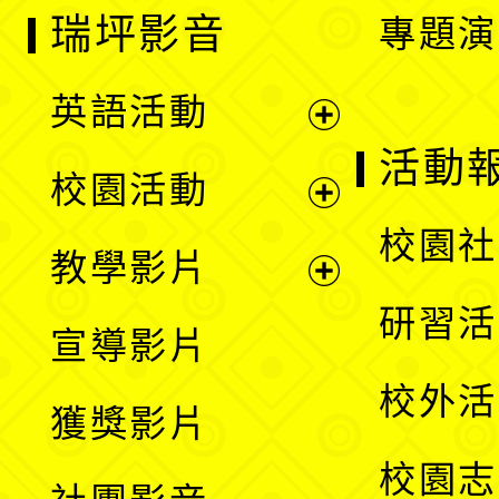
瑞坪影音
專題演
英語活動
展
活動
校園活動
開
展
校園社
教學影片
選
開
展
研習活
宣導影片
單
選
開
校外活
獲獎影片
單
選
校園志