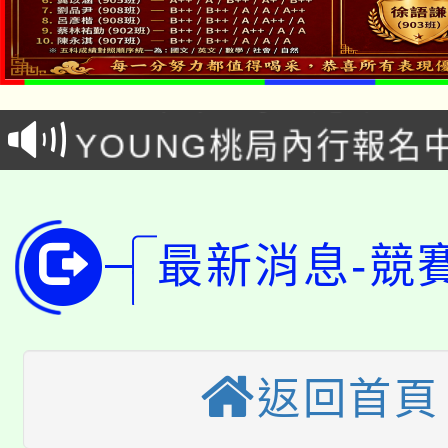
「本色祭」8/29、30
8/21下午1時於龍潭區
場熱烈登場!
YOUNG桃局內行報名
徵才活動。
8月14至27日，桃園
局官網。
115年桃園市運動會8/1
開!
最新消息-競
桃園市低收入戶享有免
田徑場及游泳池舉行。
大園自造教育及科技中心
視費優惠，中低收入戶
大溪自造教育及科技中心
份教師增能研習
半價優惠，詳情可洽有
返回首頁
淨零綠生活教案入校路
份教師研習
者。