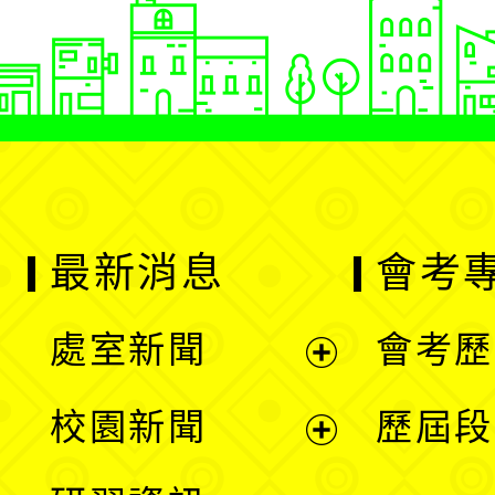
最新消息
會考
處室新聞
會考歷
展
校園新聞
歷屆段
開
展