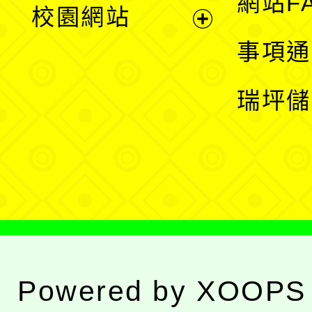
網站F
校園網站
開
展
事項通
選
開
瑞坪儲
單
選
單
Powered by
XOOPS