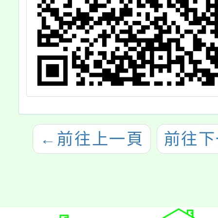
←
前往上一頁
前往下