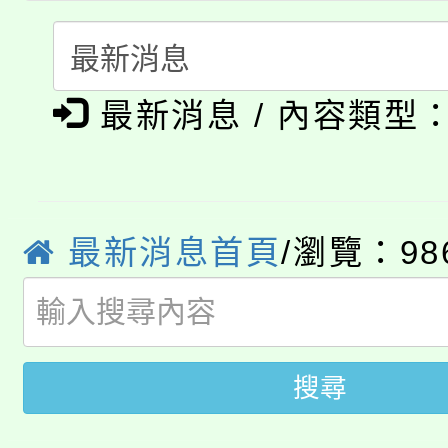
115年食農教育專業人
會
「本色祭」8/29、30
程
最新消息 / 內容類型
8/21下午1時於龍潭區
場熱烈登場!
YOUNG桃局內行報名
徵才活動。
8月14至27日，桃園
局官網。
最新消息首頁
/瀏覽：98
115年桃園市運動會8/1
開!
桃園市低收入戶享有免
田徑場及游泳池舉行。
大園自造教育及科技中心
視費優惠，中低收入戶
搜尋
大溪自造教育及科技中心
份教師增能研習
半價優惠，詳情可洽有