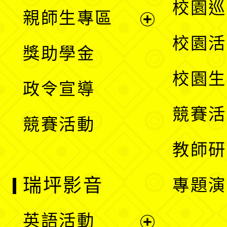
展
校園巡
親師生專區
單
開
展
校園活
獎助學金
選
開
校園生
政令宣導
單
選
競賽活
競賽活動
單
教師研
瑞坪影音
專題演
英語活動