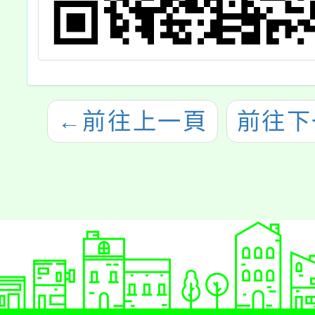
←
前往上一頁
前往下