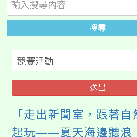
公告本校115學年度第1
版
「2026金融保險知識
代理(課)教師甄選結果(
搜尋
桃園市115學年度學生
車」活動
公告本校115學年度第
生本土語及新住民語歌
公告本校115學年度第
代理(課)教師甄選結果(
轉知中國文化大學推廣
代理(課)教師甄選結果(
送出
《TA101》溝通分析
程，歡迎學生輔導中心
「走出新聞室，跟著自
心理、諮商輔導、社會
起玩——夏天海邊聽浪 