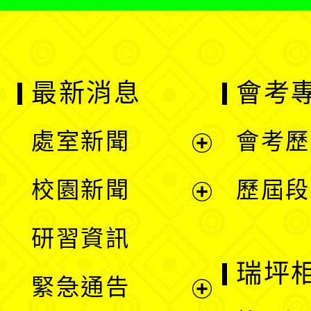
最新消息
會考
處室新聞
會考歷
展
校園新聞
歷屆段
開
展
研習資訊
選
開
瑞坪
緊急通告
單
選