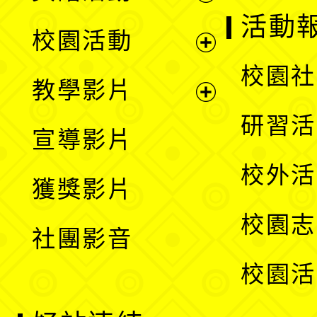
展
活動
校園活動
開
展
校園社
教學影片
選
開
展
研習活
宣導影片
單
選
開
校外活
獲獎影片
單
選
校園志
社團影音
單
校園活