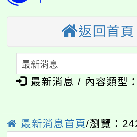
「2026金融保險知識
代理(課)教師甄選結果(
桃園市115學年度學生
車」活動
返回首頁
公告本校115學年度第
生本土語及新住民語歌
公告本校115學年度第
代理(課)教師甄選結果(
轉知中國文化大學推廣
代理(課)教師甄選結果(
淨零綠生活教案入校路
《TA101》溝通分析
最新消息 / 內容類型
115年食農教育專業人
會
程，歡迎學生輔導中心
學期銜接期間理賠案件
程
心理、諮商輔導、社會
淨零綠領人才培育課程
最新消息首頁
/瀏覽：24
學籍身 分審查程序及
系所師生報名參加。