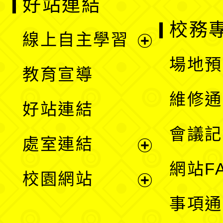
好站連結
校務
線上自主學習
展
場地預
教育宣導
開
維修通
好站連結
選
會議記
處室連結
單
展
網站F
校園網站
開
展
事項通