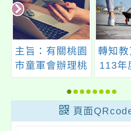
鳥
主旨：有關桃園
轉知教
教
市童軍會辦理桃
113
問
園市114年童軍
節「代
服務員工作坊
理文稿
(三)－SDGs課
件活動
頁面QRcod
程實施計畫，請
海報電