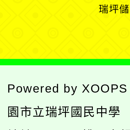
選
開
瑞坪儲
單
選
單
Powered by
XOOPS
園市立瑞坪國民中學