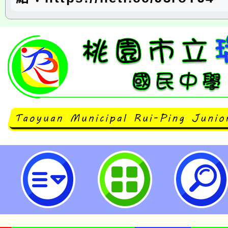
「走出新聞室，跟著自然環資一起
聽浪 X 讀海」活動-桃園市立瑞坪