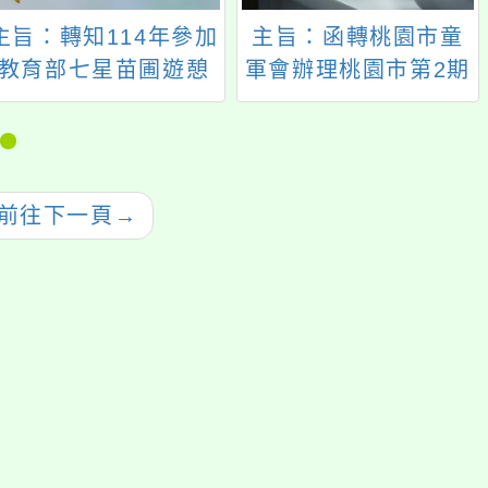
主旨：轉知114年參加
主旨：函轉桃園市童
教育部七星苗圃遊憩
軍會辦理桃園市第2期
區「童軍野外生活
羅浮童軍服務員木章
營」一案，請鼓勵所
基本訓練活動一案，
屬童軍踴躍報名參
請鼓勵所屬踴躍報名
加，請查照。
參加，請查照。
前往下一頁
→