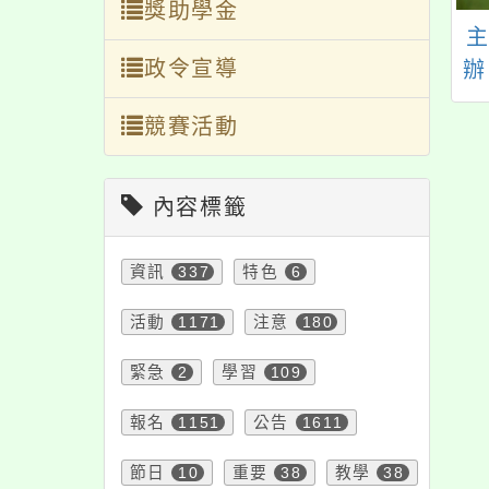
獎助學金
4年度國民中小學節
2026戒菸就贏比賽
政令宣導
源創意七十二變-
辦
小劇場創作競賽
競賽活動
內容標籤
資訊
337
特色
6
活動
1171
注意
180
緊急
2
學習
109
報名
1151
公告
1611
節日
10
重要
38
教學
38