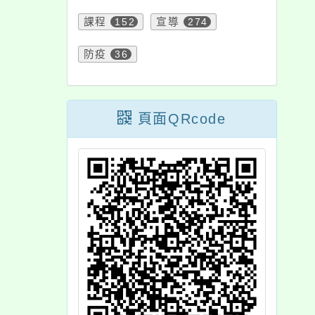
課程
152
宣導
274
防疫
36
頁面QRcode