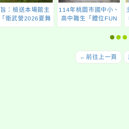
主旨：檢送本場館主
114年桃園市國中小、
「衛武營2026夏舞
高中職生「體位FUN
營Summer Dance
輕鬆 桃園學子向前
Camp」活動報名訊
衝」活動
息，惠請公告並鼓勵
貴單位及貴校相關社
←
前往上一頁
團或對舞蹈有興趣師
生踴躍報名參加，請
查照。