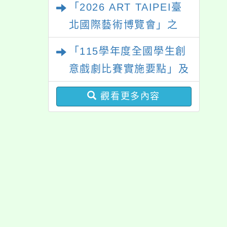
「2026 ART TAIPEI臺
北國際藝術博覽會」之
「藝術教育日」計畫
「115學年度全國學生創
意戲劇比賽實施要點」及
修正內容對照表
觀看更多內容