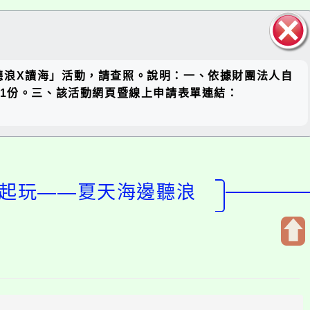
關閉區
聽浪X讀海」活動，請查照。說明：一、依據財團法人自
塊
資訊1份。三、該活動網頁暨線上申請表單連結：
一起玩——夏天海邊聽浪
開
啟
上
方