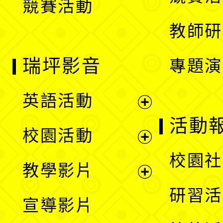
競賽活動
單
教師研
瑞坪影音
專題演
英語活動
展
活動
校園活動
開
展
校園社
教學影片
選
開
展
研習活
宣導影片
單
選
開