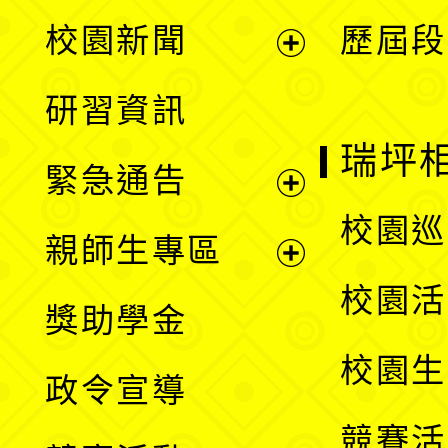
展
校園新聞
歷屆段
開
展
研習資訊
選
開
瑞坪
緊急通告
單
選
展
校園巡
親師生專區
單
開
展
校園活
獎助學金
選
開
校園生
政令宣導
單
選
競賽活