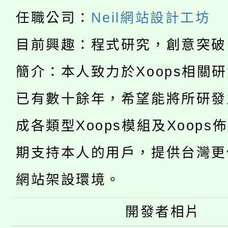
「本色祭」8/29、30
程
任職公司：
Neil網站設計工坊
8/21下午1時於龍潭區
場熱烈登場!
目前興趣：程式研究，創意突破
YOUNG桃局內行報名
徵才活動。
簡介：本人致力於Xoops相關
8月14至27日，桃園
局官網。
已有數十餘年，希望能將所研發
115年桃園市運動會8/1
開!
成各類型Xoops模組及Xoops
桃園市低收入戶享有免
田徑場及游泳池舉行。
期支持本人的用戶，提供台灣更
大園自造教育及科技中心
視費優惠，中低收入戶
網站架設環境。
大溪自造教育及科技中心
份教師增能研習
半價優惠，詳情可洽有
淨零綠生活教案入校路
開發者相片
份教師研習
者。