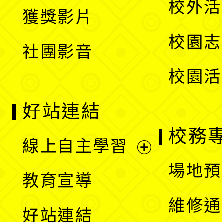
校外活
獲獎影片
單
選
校園志
社團影音
單
校園活
好站連結
校務
線上自主學習
展
場地預
教育宣導
開
維修通
好站連結