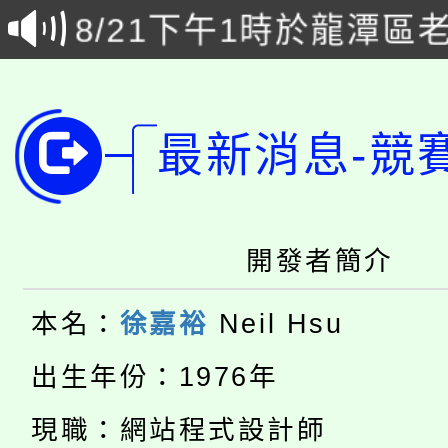
8/21下午1時於龍潭區
場熱烈登場!
YOUNG桃局內行報名
徵才活動。
8月14至27日，桃園
局官網。
最新消息-競
115年桃園市運動會8/1
開!
桃園市低收入戶享有免
田徑場及游泳池舉行。
開發者簡介
大園自造教育及科技中心
視費優惠，中低收入戶
大溪自造教育及科技中心
份教師增能研習
半價優惠，詳情可洽有
本名：
徐嘉裕
Neil Hsu
淨零綠生活教案入校路
份教師研習
出生年份：1976年
者。
115年食農教育專業人
會
現職：網站程式設計師