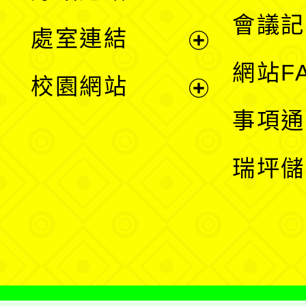
選
會議記
處室連結
單
展
網站F
校園網站
開
展
事項通
選
開
瑞坪儲
單
選
單