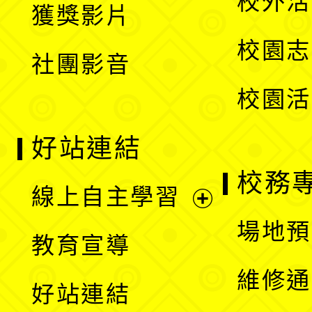
校外活
獲獎影片
單
選
校園志
社團影音
單
校園活
好站連結
校務
線上自主學習
展
場地預
教育宣導
開
維修通
好站連結
選