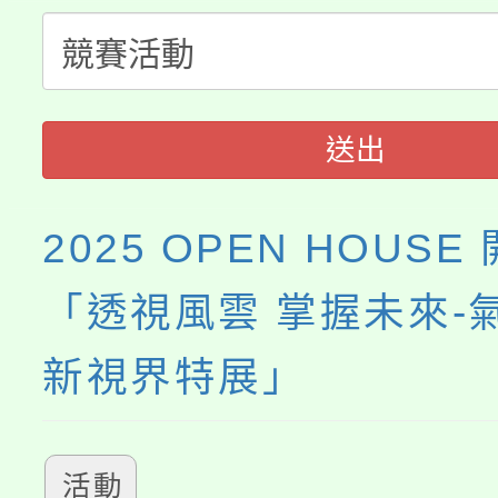
份教師增能研習
半價優惠，詳情可洽有
淨零綠生活教案入校路
份教師研習
者。
115年食農教育專業人
會
送出
程
2025 OPEN HOUS
「透視風雲 掌握未來-
新視界特展」
活動