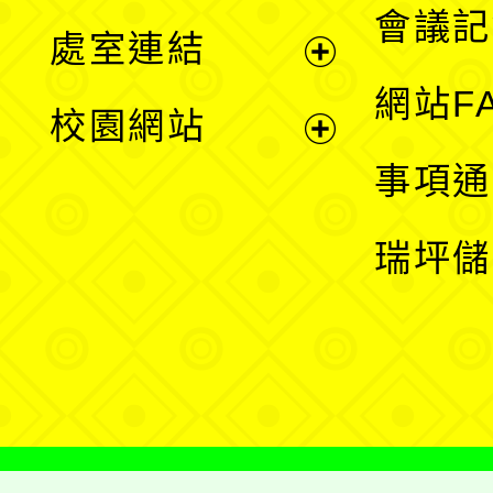
會議記
處室連結
單
展
網站F
校園網站
開
展
事項通
選
開
瑞坪儲
單
選
單