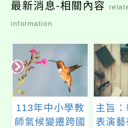
最新消息-相關內容
relat
information
訂
113年中小學教
主旨：
日
師氣候變遷跨國
表演藝