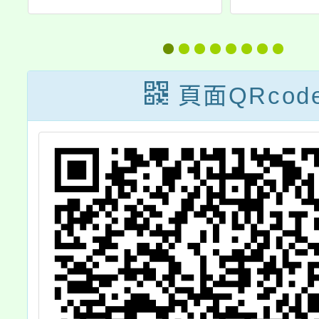
日
講習活動
中國家
創
辦之「2
棟
進劇場
頁面QRcod
e
戲篇
章，請
助
報名參
勵
躍
進