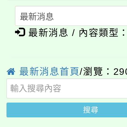
份教師研習
者。
115年食農教育專業人
會
「本色祭」8/29、30
程
最新消息 / 內容類型
8/21下午1時於龍潭區
場熱烈登場!
YOUNG桃局內行報名
徵才活動。
8月14至27日，桃園
最新消息首頁
/瀏覽：29
局官網。
115年桃園市運動會8/1
開!
桃園市低收入戶享有免
田徑場及游泳池舉行。
搜尋
大園自造教育及科技中心
視費優惠，中低收入戶
大溪自造教育及科技中心