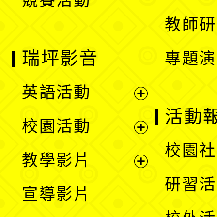
競賽活動
單
教師研
瑞坪影音
專題演
英語活動
展
活動
校園活動
開
展
校園社
教學影片
選
開
展
研習活
宣導影片
單
選
開