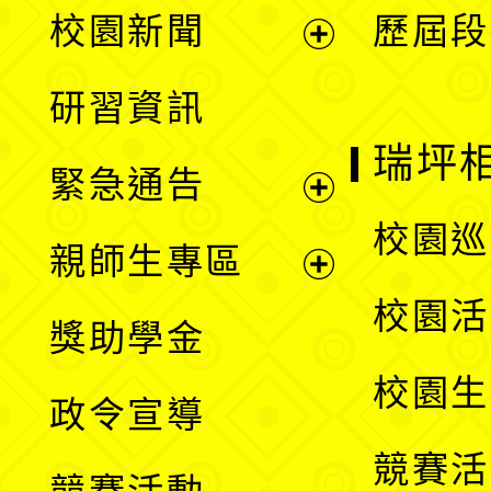
展
校園新聞
歷屆段
開
展
研習資訊
選
開
瑞坪
緊急通告
單
選
展
校園巡
親師生專區
單
開
展
校園活
獎助學金
選
開
校園生
政令宣導
單
選
競賽活