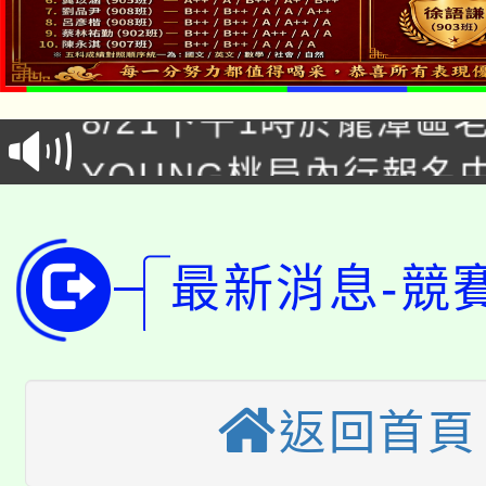
「本色祭」8/29、30
8/21下午1時於龍潭區
場熱烈登場!
YOUNG桃局內行報名
徵才活動。
8月14至27日，桃園
局官網。
115年桃園市運動會8/1
開!
最新消息-競
桃園市低收入戶享有免
田徑場及游泳池舉行。
大園自造教育及科技中心
視費優惠，中低收入戶
返回首頁
大溪自造教育及科技中心
份教師增能研習
半價優惠，詳情可洽有
淨零綠生活教案入校路