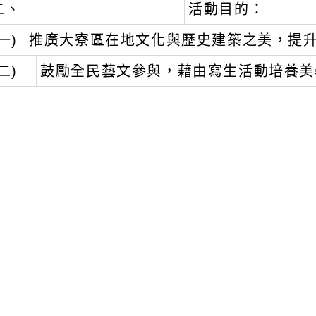
二、
活動目的：
一)
推廣大寮區在地文化與歷史建築之美，提
二)
鼓勵全民藝文參與，藉由寫生活動培養美
三)
促進跨世代交流與社區凝聚力，形塑地
四)
保存地方特色，以藝術形式記錄歷史建
三、
參賽組別：幼童及國小中低年級組、國小
四、
作品主題：吳家古厝・藝彩風華。
五、
活動日期：114年8月31日（星期日）9時
六、
活動地點：高雄市大寮區吳家古厝 (高雄市
七、
報名辦法：詳情請見附件活動簡章，亦可至至本局首頁(
民服務/檔案下載/公務檔案下載處查詢運用