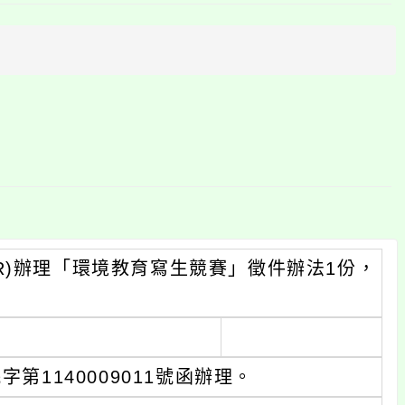
上
方
區
塊
R)辦理「環境教育寫生競賽」徵件辦法1份，
第1140009011號函辦理。