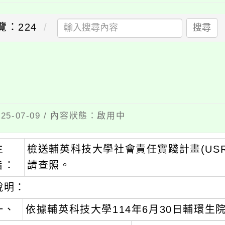
覽：224
搜尋
5-07-09 / 內容狀態：啟用中
主
檢送輔英科技大學社會責任實踐計畫(US
旨：
請查照。
說明：
一、
依據輔英科技大學114年6月30日輔環生院字