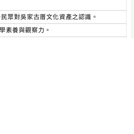
升民眾對吳家古厝文化資產之認識。
學素養與觀察力。
方文化認同。
築風貌。
中高年級組、青少年組、社會組。
30分至14時30分。
大寮區河堤路三段311號)
https://www.tyc.edu.tw/)/便
。