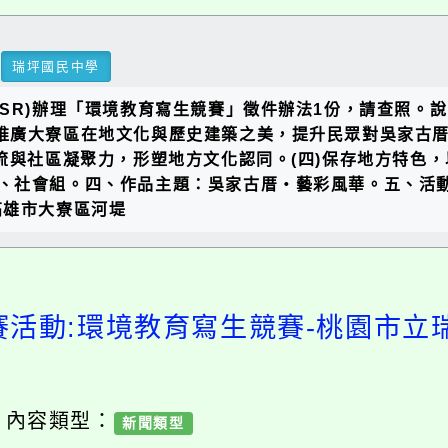
瑞坪國民中學
SR)辦理「環境教育寫生競賽」徵件辦法1份，請查照。說
(一)推廣大寮區在地文化與歷史建築之美，提升民眾對吳家
交流與社區凝聚力，形塑地方文化認同。(四)保存地方特色
社會組。四、作品主題：吳家古厝・藝彩風華。五、活動日期：
高雄市大寮區河堤
賽活動:環境教育寫生競賽-桃園市立
/ 內容類型：
新聞類型