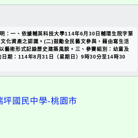
關閉區
明：一、依據輔英科技大學114年6月30日輔環生院字第
塊
古厝文化資產之認識。(二)鼓勵全民藝文參與，藉由寫生活
，以藝術形式記錄歷史建築風貌。三、參賽組別：幼童及
114年8月31日（星期日）9時30分至14時30
瑞坪國民中學-桃園市
開
啟