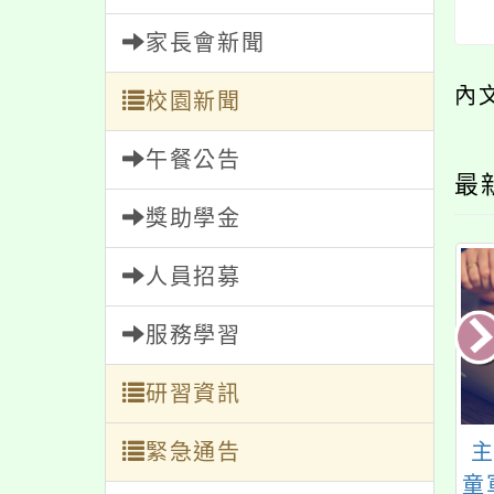
家長會新聞
內
校園新聞
午餐公告
最
獎助學金
人員招募
服務學習
研習資訊
4年「豬豬小偵探」
緊急通告
第23屆「人間有情-關
小學童及國中學生
懷癲癇徵文比賽」活
童