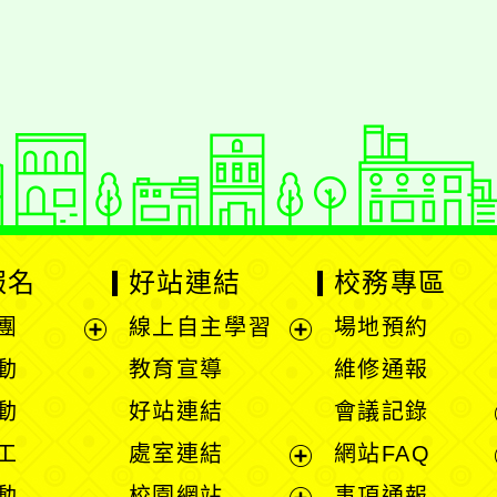
報名
好站連結
校務專區
團
線上自主學習
場地預約
展
展
動
教育宣導
維修通報
開
開
動
好站連結
會議記錄
選
選
工
處室連結
網站FAQ
單
單
展
動
校園網站
事項通報