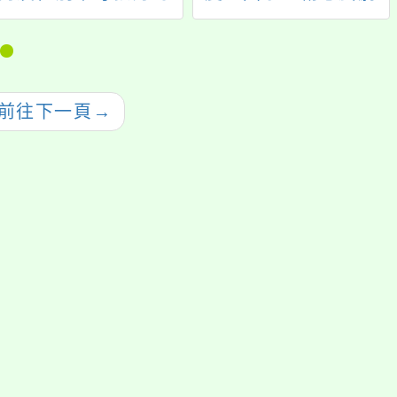
報比賽
比賽實施要點」及修
正內容對照表各1份，
請查照轉知。
前往下一頁
→