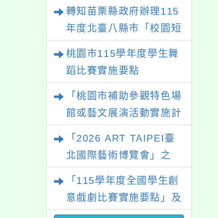
住民語歌謠比賽
轉知苗栗縣政府辦理115
年度北臺八縣市「校園短
影音徵選活動-情緒守門
桃園市115學年度學生舞
員」簡章及活動海報，歡
蹈比賽實施要點
迎學生踴躍報名參加。
「桃園市補助參觀特色場
館或藝文展演活動實施計
畫」
「2026 ART TAIPEI臺
北國際藝術博覽會」之
「藝術教育日」計畫
「115學年度全國學生創
意戲劇比賽實施要點」及
修正內容對照表