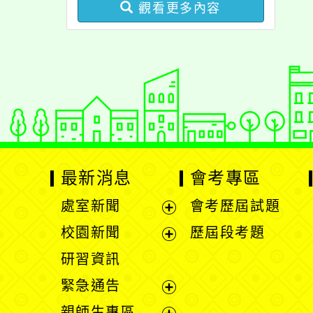
觀看更多內容
最新消息
會考專區
處室新聞
會考歷屆試題
展
校園新聞
歷屆段考題
開
展
研習資訊
選
開
緊急通告
單
選
展
親師生專區