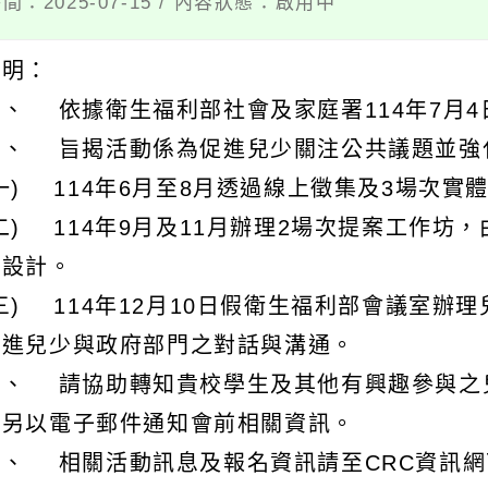
間：2025-07-15 / 內容狀態：啟用中
說明：
、 依據衛生福利部社會及家庭署114年7月4日
二、 旨揭活動係為促進兒少關注公共議題並強
(一) 114年6月至8月透過線上徵集及3場次
(二) 114年9月及11月辦理2場次提案工作
報設計。
(三) 114年12月10日假衛生福利部會議室
促進兒少與政府部門之對話與溝通。
三、 請協助轉知貴校學生及其他有興趣參與之
位另以電子郵件通知會前相關資訊。
、 相關活動訊息及報名資訊請至CRC資訊網下載：ht