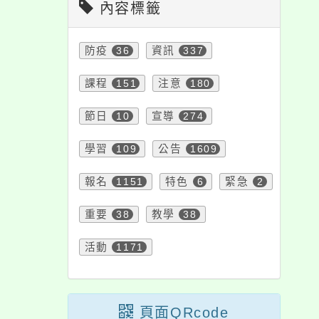
內容標籤
防疫
36
資訊
337
課程
151
注意
180
節日
10
宣導
274
學習
109
公告
1609
報名
1151
特色
6
緊急
2
重要
38
教學
38
活動
1171
頁面QRcode