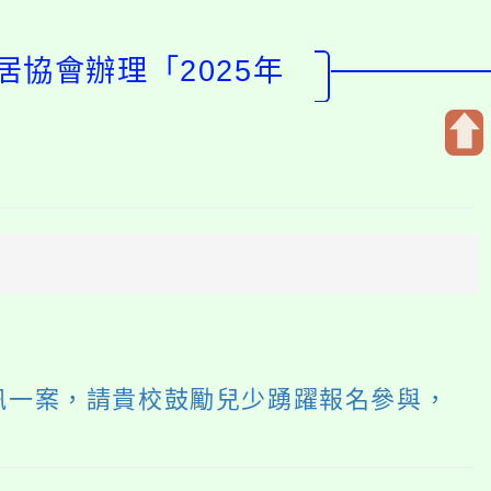
協會辦理「2025年
開
啟
上
方
區
塊
訊一案，請貴校鼓勵兒少踴躍報名參與，