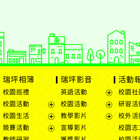
瑞坪相簿
瑞坪影音
活動
校園巡禮
英語活動
校園社
展
校園活動
校園活動
研習活
開
展
展
校園生活
教學影片
校外活
選
開
開
展
展
競賽活動
宣導影片
校園志
單
選
選
開
開
展
教師研習
獲獎影片
校園活