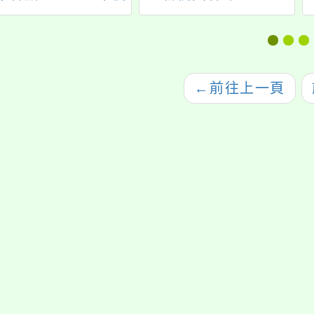
園市女童軍會各級女
月月乘車集點及市民
童軍春季專科章考驗
卡加碼抽」活動宣傳
活動」一案，請鼓勵
資訊及海報各1份，請
所屬踴躍報名參加，
惠予協助宣傳周知，
←
前往上一頁
請查照。
請查照。