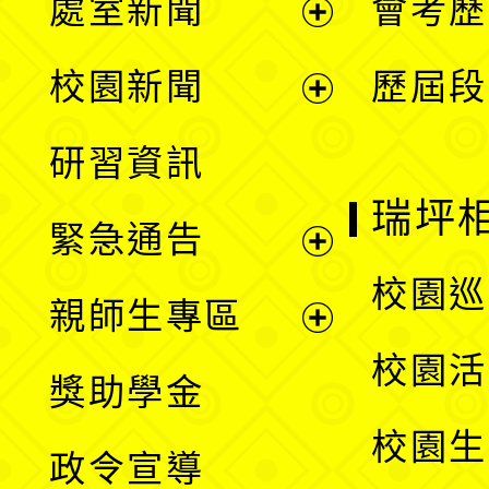
處室新聞
會考歷
展
校園新聞
歷屆段
開
展
研習資訊
選
開
瑞坪
緊急通告
單
選
展
校園巡
親師生專區
單
開
展
校園活
獎助學金
選
開
校園生
政令宣導
單