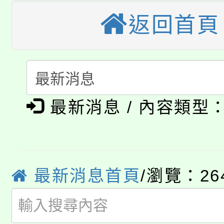
公告本校115學年度第
生本土語及新住民語歌
返回首頁
公告本校115學年度第
代理(課)教師甄選結果(
轉知中國文化大學推廣
代理(課)教師甄選結果(
淨零綠生活教案入校路
《TA101》溝通分析
115年食農教育專業人
會
最新消息 / 內容類型
程，歡迎學生輔導中心
學期銜接期間理賠案件
程
心理、諮商輔導、社會
淨零綠領人才培育課程
學籍身 分審查程序及
系所師生報名參加。
最新消息首頁
/瀏覽：26
公告本校115學年度第1
版
「2026金融保險知識
代理(課)教師甄選結果(