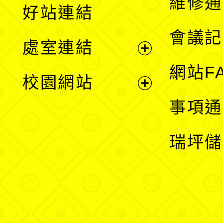
維修通
好站連結
選
會議記
處室連結
單
展
網站F
校園網站
開
展
事項通
選
開
瑞坪儲
單
選
單