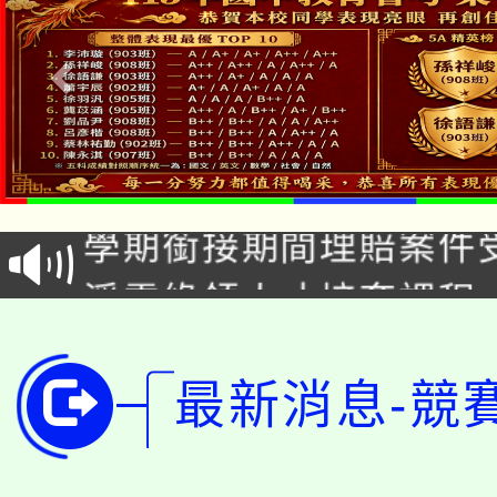
淨零綠生活教案入校路
115年食農教育專業人
會
學期銜接期間理賠案件
程
淨零綠領人才培育課程
學籍身 分審查程序及
公告本校115學年度第1
版
「2026金融保險知識
最新消息-競
代理(課)教師甄選結果(
桃園市115學年度學生
車」活動