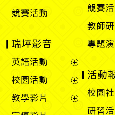
選
競賽活
競賽活動
單
教師研
瑞坪影音
專題演
英語活動
展
活動
校園活動
開
展
校園社
教學影片
選
開
展
研習活