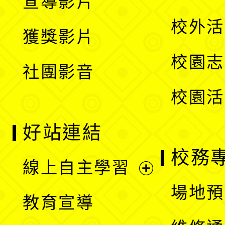
宣導影片
單
選
開
校外活
獲獎影片
單
選
校園志
社團影音
單
校園活
好站連結
校務
線上自主學習
展
場地預
教育宣導
開