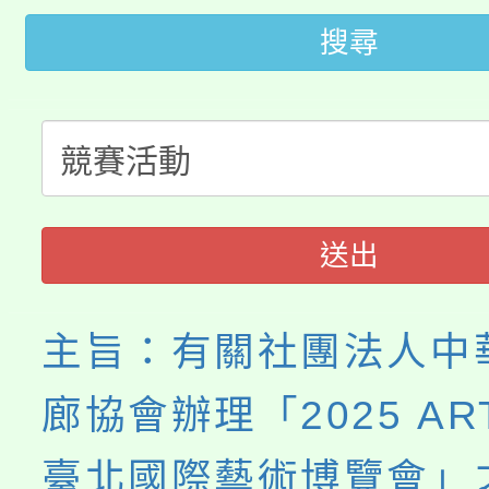
桃園市115學年度學生
車」活動
搜尋
公告本校115學年度第
生本土語及新住民語歌
公告本校115學年度第
代理(課)教師甄選結果(
轉知中國文化大學推廣
代理(課)教師甄選結果(
《TA101》溝通分析
送出
程，歡迎學生輔導中心
主旨：有關社團法人中
心理、諮商輔導、社會
廊協會辦理「2025 ART 
系所師生報名參加。
臺北國際藝術博覽會」