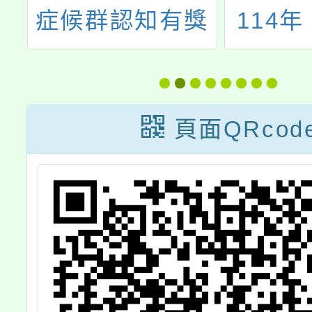
綠
症候群認知有獎
114
計
徵答活動
來運轉
動之海
各1份
頁面QRcod
鼓勵學
員踴躍
查