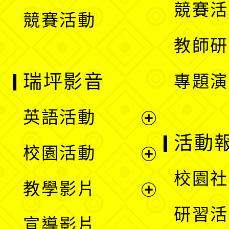
競賽活
競賽活動
單
教師研
瑞坪影音
專題演
英語活動
展
活動
校園活動
開
展
校園社
教學影片
選
開
展
研習活
宣導影片
單