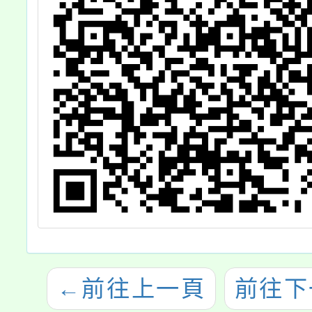
←
前往上一頁
前往下