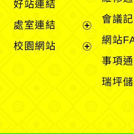
好站連結
選
會議記
處室連結
單
展
網站F
校園網站
開
展
事項通
選
開
瑞坪儲
單
選
單