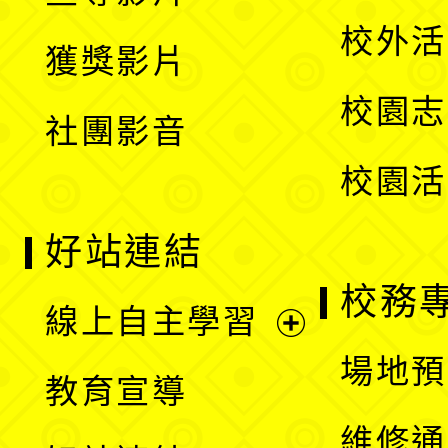
選
開
校外活
獲獎影片
單
選
校園志
社團影音
單
校園活
好站連結
校務
線上自主學習
展
場地預
教育宣導
開
維修通