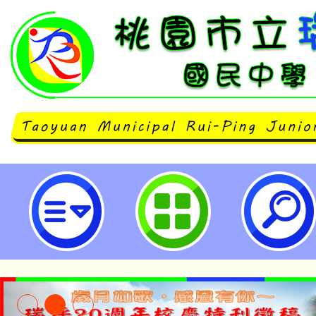
主旨：檢送本市「114年度心三美
施計畫」1份，請貴校踴躍送件，請
立瑞坪國民中學