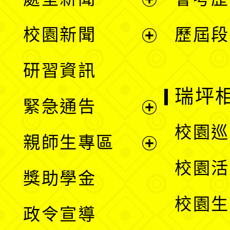
展
校園新聞
歷屆段
開
展
研習資訊
選
開
瑞坪
緊急通告
單
選
展
校園巡
親師生專區
單
開
展
校園活
獎助學金
選
開
校園生
政令宣導
單
選