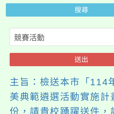
轉知苗栗縣政府辦理11
《TA101》溝通分析
搜尋
桃園市115學年度學生
縣市「校園短影音徵選
程，歡迎學生輔導中心
「桃園市補助參觀特色
要點
門員」簡章及活動海報
心理、諮商輔導、社會
115年度「教育部表揚
展演活動實施計畫」
踴躍報名參加。
系所師生報名參加。
義教育推展貢獻獎」
送出
主旨：檢送本市「114
美典範遴選活動實施計
份，請貴校踴躍送件，