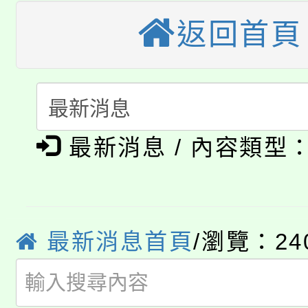
桃園市115學年度學生
縣市「校園短影音徵選
程，歡迎學生輔導中心
返回首頁
「桃園市補助參觀特色
要點
門員」簡章及活動海報
心理、諮商輔導、社會
115年度「教育部表揚
展演活動實施計畫」
踴躍報名參加。
系所師生報名參加。
公告本校115學年度第1
義教育推展貢獻獎」
最新消息 / 內容類型
「2026金融保險知識
代理(課)教師甄選結果(
桃園市115學年度學生
車」活動
公告本校115學年度第
生本土語及新住民語歌
最新消息首頁
/瀏覽：24
公告本校115學年度第
代理(課)教師甄選結果(
轉知中國文化大學推廣
代理(課)教師甄選結果(