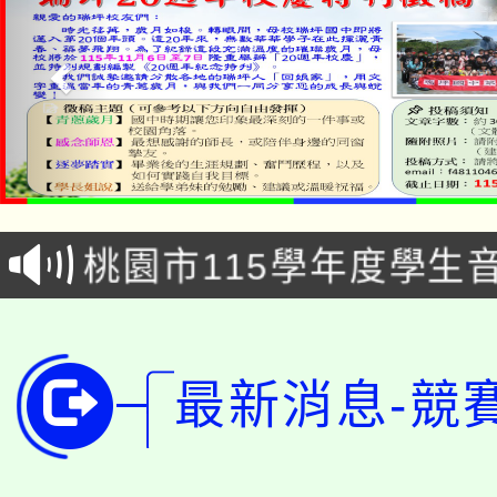
公告本校115學年度第1
「2026金融保險知識
代理(課)教師甄選結果(
桃園市115學年度學生
車」活動
公告本校115學年度第
生本土語及新住民語歌
公告本校115學年度第
代理(課)教師甄選結果(
最新消息-競
轉知中國文化大學推廣
代理(課)教師甄選結果(
轉知苗栗縣政府辦理11
《TA101》溝通分析