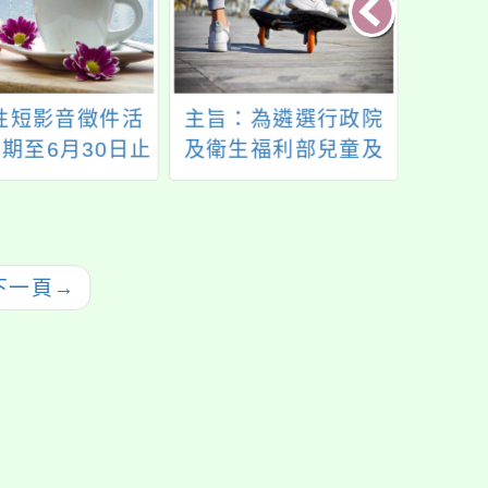
性短影音徵件活
主旨：為遴選行政院
112
期至6月30日止
及衛生福利部兒童及
育競賽
少年福利與權益事務
相關小組兒少代表(以
下簡稱中央兒少代
表)，自即日起至114
下一頁
→
年7月28日前受理報
名，請協助轉知及公
告活動資訊，並邀請
有意願之兒少報名參
與一案， 詳如說明，
請查照。