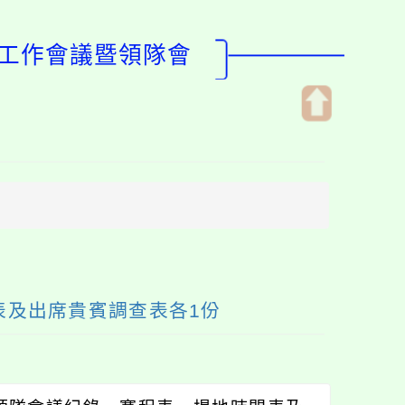
賽工作會議暨領隊會
開
啟
上
方
區
塊
表及出席貴賓調查表各1份