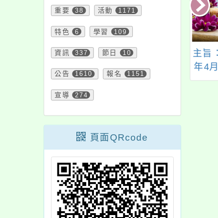
重要
38
活動
1171
特色
6
學習
109
25臺灣海洋國際青
主旨：本處舉辦「吸
主旨
資訊
337
節日
10
年論壇
睛貼紙創意貼-租稅宣
年4月
公告
1610
報名
1151
導小尖兵」網路活
11
動，檢附活動DM電子
日）
宣導
274
檔(如附件)，敬請貴機
廣處
關協助放置於公開場
所、官網、Line、
《Bea
頁面QRcode
Facebook粉絲團及其
惠請
他宣導管道協助推
鼓勵
廣，宣導民眾、所屬
參與
同仁踴躍參加，請查
外教
照。