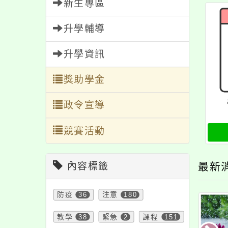
新生專區
升學輔導
升學資訊
獎助學金
政令宣導
競賽活動
內容標籤
最新
防疫
36
注意
180
教學
38
緊急
2
課程
151