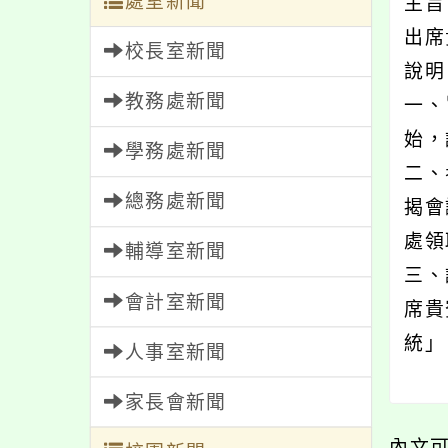
處室新聞
主旨
出席
校長室新聞
說
教務處新聞
一、
始，
學務處新聞
二、
總務處新聞
揭會
處領
輔導室新聞
三、
會計室新聞
席貴
統」
人事室新聞
家長會新聞
內文