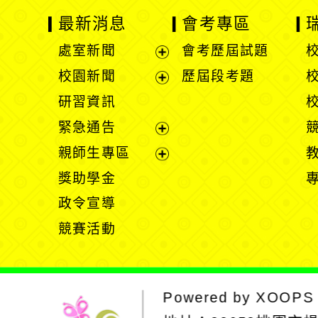
最新消息
會考專區
處室新聞
會考歷屆試題
展
校園新聞
歷屆段考題
開
展
研習資訊
選
開
緊急通告
單
選
展
親師生專區
單
開
展
獎助學金
選
開
政令宣導
單
選
競賽活動
單
Powered by
XOOPS