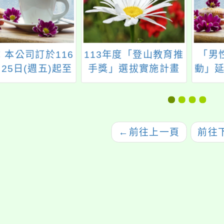
：本公司訂於116
113年度「登山教育推
「男
25日(週五)起至
手獎」選拔實施計畫
動」延
6年5月3日（週
假臺北市藝文推
城市舞台舉辦韓
國原裝舞台劇
←
前往上一頁
前往
utiful Life》，
協助公告周知，
師生及家長踴躍
，並規劃進行校
學之參考依據，
請查照。