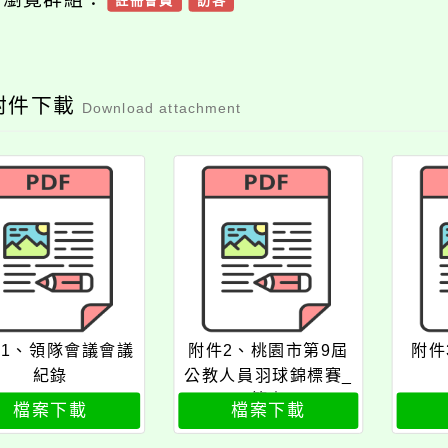
註冊會員
訪客
附件下載
Download attachment
1、領隊會議會議
附件2、桃園市第9屆
附件
紀錄
公教人員羽球錦標賽_
籤表
檔案下載
檔案下載