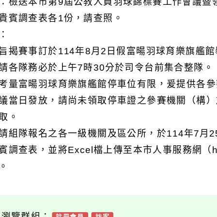
：檢送本市第9屆公教人員羽球錦標賽工作會議暨
貴賓調查表各1份，請查照。
明：
旨揭賽事訂於114年8月2日假富暘羽球育樂旗艦
請各隊務必於上午7時30分於司令台前集合整隊。
考量富暘羽球育樂旗艦館停車位有限，爰提供各參
議當日發放，請尚未領取停車證之參賽機關（構）於
取。
請組隊報名之各一級機關及區公所，於114年7月
賓調查表，並將Excel檔上傳至本市人事服務網（https:
。
可瀏覽群組：