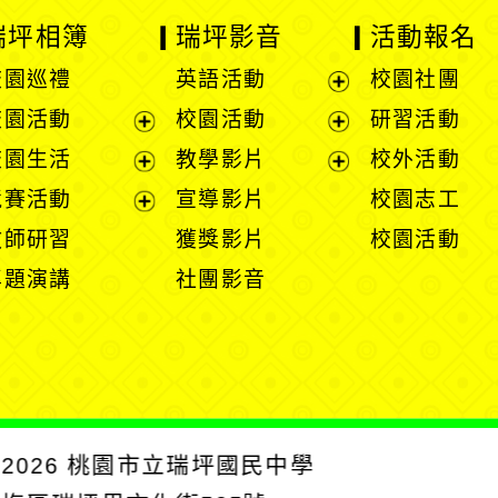
瑞坪相簿
瑞坪影音
活動報名
校園巡禮
英語活動
校園社團
展
校園活動
校園活動
研習活動
開
展
展
校園生活
教學影片
校外活動
選
開
開
展
展
競賽活動
宣導影片
校園志工
單
選
選
開
開
展
教師研習
獲獎影片
校園活動
單
單
選
選
開
專題演講
社團影音
單
單
選
單
2026
桃園市立瑞坪國民中學