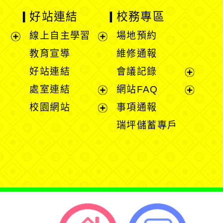
好站連結
校務專區
線上自主學習
場地預約
展
展
教育宣導
維修通報
開
開
好站連結
會議記錄
選
選
展
處室連結
網站FAQ
單
單
開
展
展
校園網站
事項通報
選
開
開
展
瑞坪儲蓄專戶
單
選
選
開
單
單
選
單