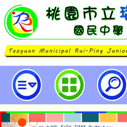
neilrpjhstyc網站設計者：徐嘉裕 N