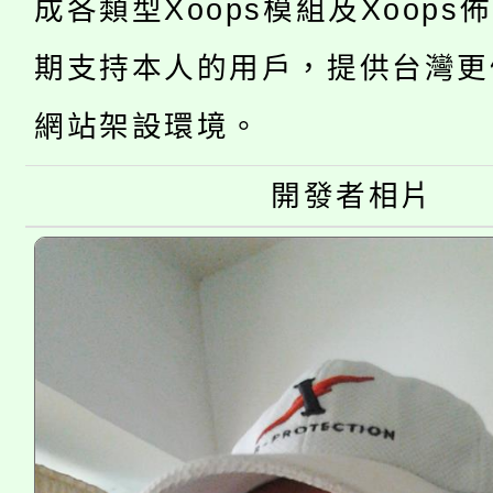
「2026金融保險知識
代理(課)教師甄選結果(
成各類型Xoops模組及Xoops
桃園市115學年度學生
車」活動
期支持本人的用戶，提供台灣更
公告本校115學年度第
生本土語及新住民語歌
網站架設環境。
公告本校115學年度第
代理(課)教師甄選結果(
開發者相片
轉知中國文化大學推廣
代理(課)教師甄選結果(
《TA101》溝通分析
程，歡迎學生輔導中心
心理、諮商輔導、社會
系所師生報名參加。