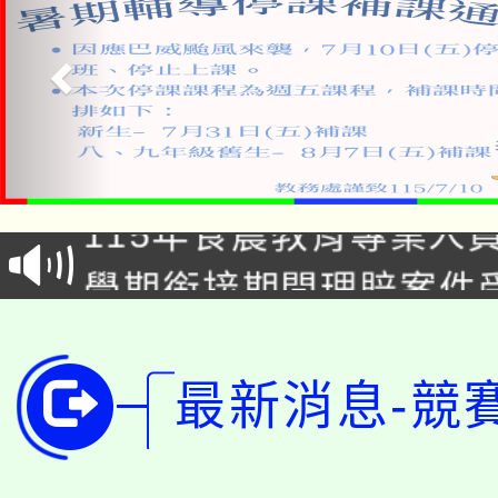
淨零綠生活教案入校路
115年食農教育專業人
會
學期銜接期間理賠案件
程
淨零綠領人才培育課程
學籍身 分審查程序及
公告本校115學年度第1
最新消息-競
版
「2026金融保險知識
代理(課)教師甄選結果(