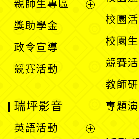
親師生專區
單
開
展
校園活
獎助學金
選
開
校園生
政令宣導
單
選
競賽活
競賽活動
單
教師研
瑞坪影音
專題演
英語活動