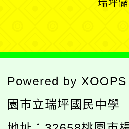
瑞坪儲
單
選
單
Powered by
XOOPS
園市立瑞坪國民中學
地址：
32658桃園市