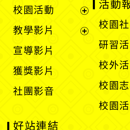
展
活動
校園活動
開
展
校園社
教學影片
選
開
展
研習活
宣導影片
單
選
開
校外活
獲獎影片
單
選
校園志
社團影音
單
校園活
好站連結