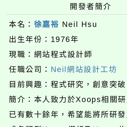
桃園市115學年度學生
車」活動
開發者簡介
公告本校115學年度第
生本土語及新住民語歌
本名：
徐嘉裕
Neil Hsu
公告本校115學年度第
代理(課)教師甄選結果(
出生年份：1976年
轉知中國文化大學推廣
代理(課)教師甄選結果(
現職：網站程式設計師
淨零綠生活教案入校路
《TA101》溝通分析
任職公司：
Neil網站設計工坊
115年食農教育專業人
會
程，歡迎學生輔導中心
目前興趣：程式研究，創意突破
學期銜接期間理賠案件
程
心理、諮商輔導、社會
淨零綠領人才培育課程
簡介：本人致力於Xoops相關
學籍身 分審查程序及
系所師生報名參加。
公告本校115學年度第1
已有數十餘年，希望能將所研發
版