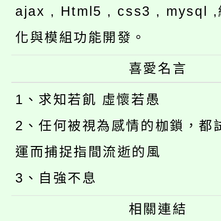
ajax , Html5 , css3 , mysq
化與模組功能開發。
喜愛名言
1、求知若飢 虛懷若愚
2、任何被視為感情的枷鎖，都
運而捕捉指間流逝的風
3、自強不息
相關連結