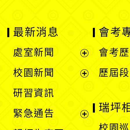
最新消息
會考
處室新聞
會考歷
展
校園新聞
歷屆段
開
展
研習資訊
選
開
瑞坪
緊急通告
單
選
展
校園巡