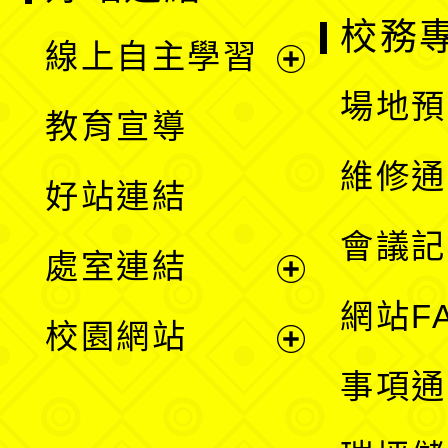
校務
線上自主學習
展
場地預
教育宣導
開
維修通
好站連結
選
會議記
處室連結
單
展
網站F
校園網站
開
展
事項通
選
開