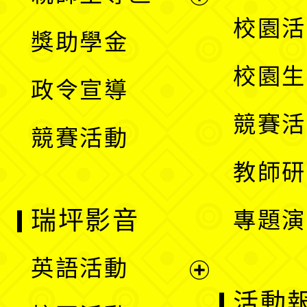
單
開
展
校園活
獎助學金
選
開
校園生
政令宣導
單
選
競賽活
競賽活動
單
教師研
瑞坪影音
專題演
英語活動
展
活動