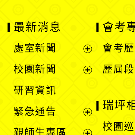
最新消息
會考
處室新聞
會考歷
展
校園新聞
歷屆段
開
展
研習資訊
選
開
瑞坪
緊急通告
單
選
展
校園巡
親師生專區