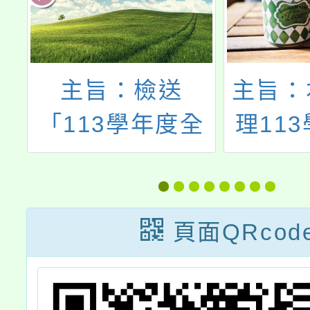
辦
主旨：檢送
主旨：
生
「113學年度全
理11
國學生舞蹈比賽
師戶外
實施要點」1
研習」E
份，請查照。
級救護
頁面QRcod
照訓練
迎教師