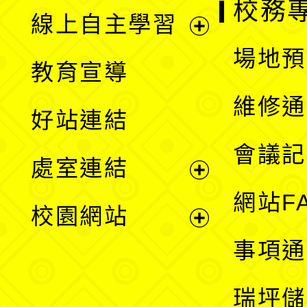
校務
線上自主學習
展
場地預
教育宣導
開
維修通
好站連結
選
會議記
處室連結
單
展
網站F
校園網站
開
展
事項通
選
開
瑞坪儲