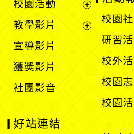
校園活動
開
展
校園社
教學影片
選
開
展
研習活
宣導影片
單
選
開
校外活
獲獎影片
單
選
校園志
社團影音
單
校園活
好站連結