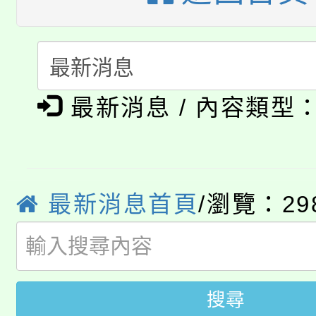
淨零綠生活教案入校路
份教師研習
者。
115年食農教育專業人
會
「本色祭」8/29、30
程
最新消息 / 內容類型
8/21下午1時於龍潭區
場熱烈登場!
YOUNG桃局內行報名
徵才活動。
8月14至27日，桃園
局官網。
最新消息首頁
/瀏覽：29
115年桃園市運動會8/1
開!
桃園市低收入戶享有免
田徑場及游泳池舉行。
搜尋
大園自造教育及科技中心
視費優惠，中低收入戶