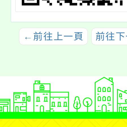
←
前往上一頁
前往下