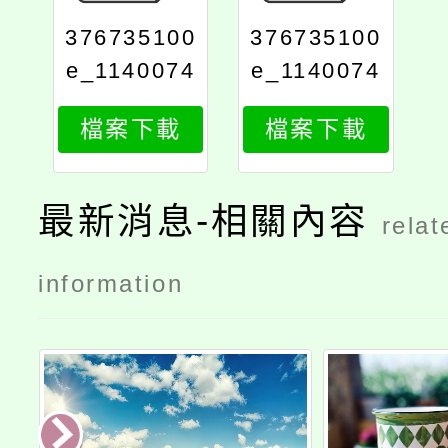
376735100
376735100
e_1140074
e_1140074
584_attach
584_attach
檔案下載
檔案下載
2
1
最新消息-相關內容
relat
information