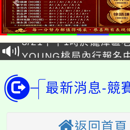
「本色祭」8/29、30
8/21下午1時於龍潭區
場熱烈登場!
YOUNG桃局內行報名
徵才活動。
8月14至27日，桃園
局官網。
115年桃園市運動會8/1
開!
最新消息-競
桃園市低收入戶享有免
田徑場及游泳池舉行。
大園自造教育及科技中心
視費優惠，中低收入戶
大溪自造教育及科技中心
返回首頁
份教師增能研習
半價優惠，詳情可洽有