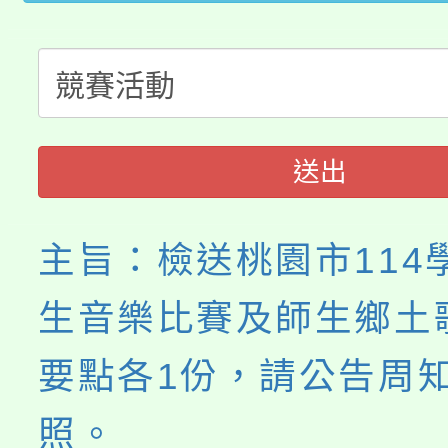
大溪自造教育及科技中心
份教師增能研習
半價優惠，詳情可洽有
淨零綠生活教案入校路
份教師研習
者。
115年食農教育專業人
會
送出
程
主旨：檢送桃園市114
生音樂比賽及師生鄉土
要點各1份，請公告周
照。