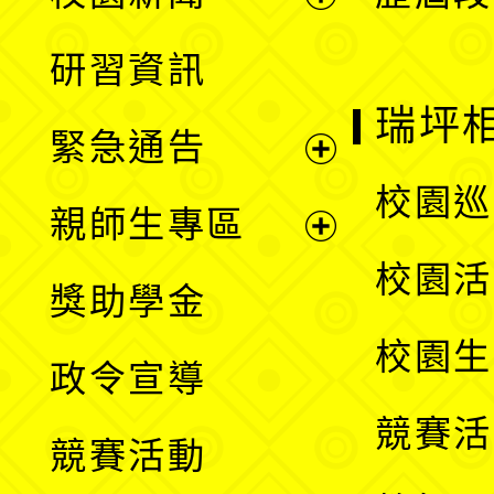
開
展
研習資訊
選
開
瑞坪
緊急通告
單
選
展
校園巡
親師生專區
單
開
展
校園活
獎助學金
選
開
校園生
政令宣導
單
選
競賽活
競賽活動
單