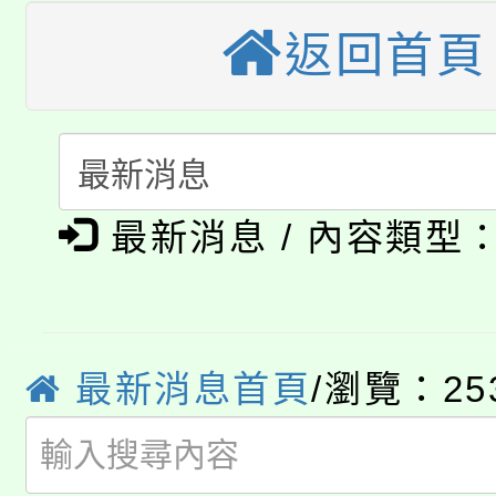
桃園市115學年度學生
車」活動
返回首頁
公告本校115學年度第
生本土語及新住民語歌
公告本校115學年度第
代理(課)教師甄選結果(
轉知中國文化大學推廣
代理(課)教師甄選結果(
淨零綠生活教案入校路
《TA101》溝通分析
最新消息 / 內容類型
115年食農教育專業人
會
程，歡迎學生輔導中心
學期銜接期間理賠案件
程
心理、諮商輔導、社會
最新消息首頁
/瀏覽：25
淨零綠領人才培育課程
學籍身 分審查程序及
系所師生報名參加。
公告本校115學年度第1
版