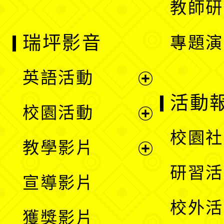
教師研
瑞坪影音
專題演
英語活動
展
活動
校園活動
開
展
校園社
教學影片
選
開
展
研習活
宣導影片
單
選
開
校外活
獲獎影片
單