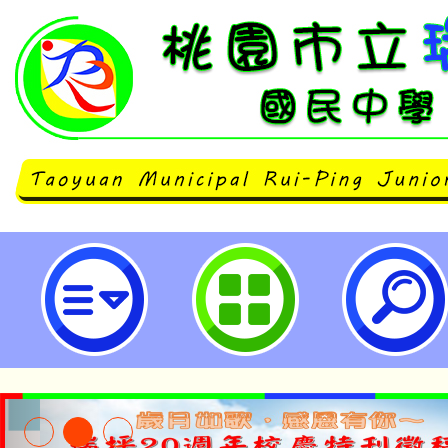
主旨：本局辦理114年桃園閩南書
喙鼓比賽」，惠請協助宣傳公告，請
立瑞坪國民中學