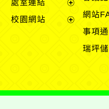
處室連結
單
展
網站F
校園網站
開
展
事項通
選
開
瑞坪儲
單
選
單