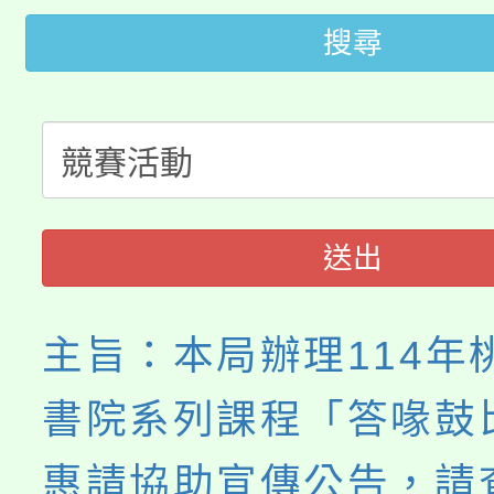
「2026金融保險知識
代理(課)教師甄選結果(
搜尋
桃園市115學年度學生
車」活動
公告本校115學年度第
生本土語及新住民語歌
公告本校115學年度第
代理(課)教師甄選結果(
轉知中國文化大學推廣
代理(課)教師甄選結果(
送出
《TA101》溝通分析
程，歡迎學生輔導中心
主旨：本局辦理114年
心理、諮商輔導、社會
書院系列課程「答喙鼓
系所師生報名參加。
惠請協助宣傳公告，請