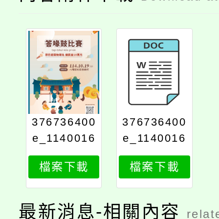
376736400
376736400
e_1140016
e_1140016
361_attach
361_attach
檔案下載
檔案下載
2
1
最新消息-相關內容
relat