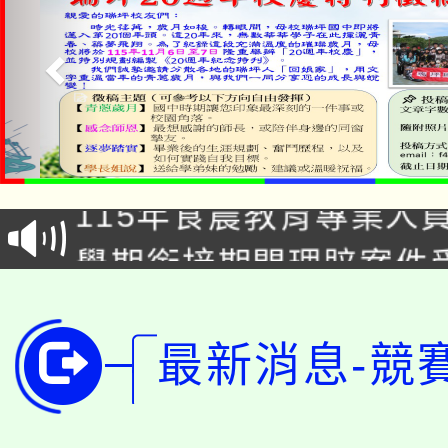
淨零綠生活教案入校路
115年食農教育專業人
會
學期銜接期間理賠案件
程
淨零綠領人才培育課程
學籍身 分審查程序及
公告本校115學年度第1
最新消息-競
版
「2026金融保險知識
代理(課)教師甄選結果(