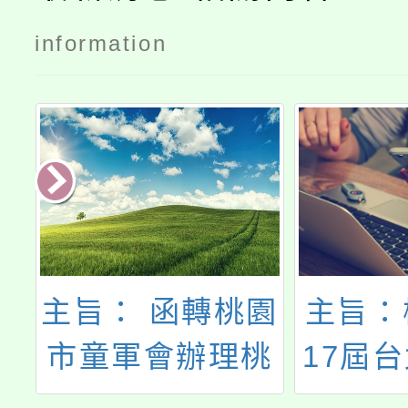
information
際
主旨： 函轉桃園
主旨：
之
市童軍會辦理桃
17屆
動
園市113年童軍
樂團陽