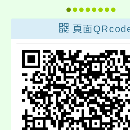
小隊長訓練營活
令營」
動一案，請鼓勵
1 份
頁面QRcod
所屬踴躍報名參
轉知所
加
校內師
踴躍報
請