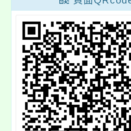
頁面QRcod
勵所屬
宣
參加，
踴