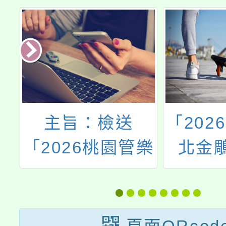
「2026第十屆台
主旨：
樂
北金鵰微電影
市童軍
青
展」活動
園市1
音
童軍節
隊
活動一