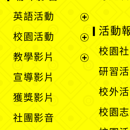
英語活動
展
活動
校園活動
開
展
校園社
教學影片
選
開
展
研習活
宣導影片
單
選
開
校外活
獲獎影片
單
選
校園志
社團影音
單