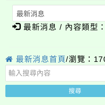
心理、諮商輔導、社會
115年度「教育部表揚
展演活動實施計畫」
踴躍報名參加。
系所師生報名參加。
公告本校115學年度第1
義教育推展貢獻獎」
最新消息 / 內容類型
「2026金融保險知識
代理(課)教師甄選結果(
桃園市115學年度學生
車」活動
公告本校115學年度第
生本土語及新住民語歌
最新消息首頁
/瀏覽：17
公告本校115學年度第
代理(課)教師甄選結果(
轉知中國文化大學推廣
代理(課)教師甄選結果(
轉知苗栗縣政府辦理11
《TA101》溝通分析
搜尋
桃園市115學年度學生
縣市「校園短影音徵選
程，歡迎學生輔導中心