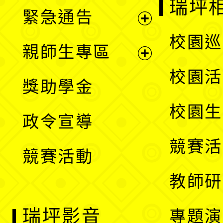
瑞坪
緊急通告
單
選
展
校園巡
親師生專區
單
開
展
校園活
獎助學金
選
開
校園生
政令宣導
單
選
競賽活
競賽活動
單
教師研
瑞坪影音
專題演