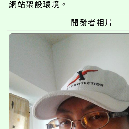
網站架設環境。
大溪自造教育及科技中心
份教師增能研習
半價優惠，詳情可洽有
淨零綠生活教案入校路
份教師研習
開發者相片
者。
115年食農教育專業人
會
程