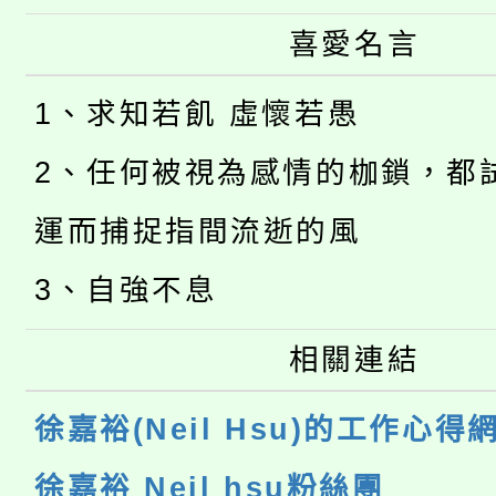
喜愛名言
1、求知若飢 虛懷若愚
2、任何被視為感情的枷鎖，都
運而捕捉指間流逝的風
3、自強不息
相關連結
徐嘉裕(Neil Hsu)的工作心得
徐嘉裕 Neil hsu粉絲團