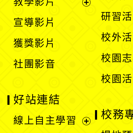
教學影片
選
開
展
研習活
宣導影片
單
選
開
校外活
獲獎影片
單
選
校園志
社團影音
單
校園活
好站連結
校務
線上自主學習