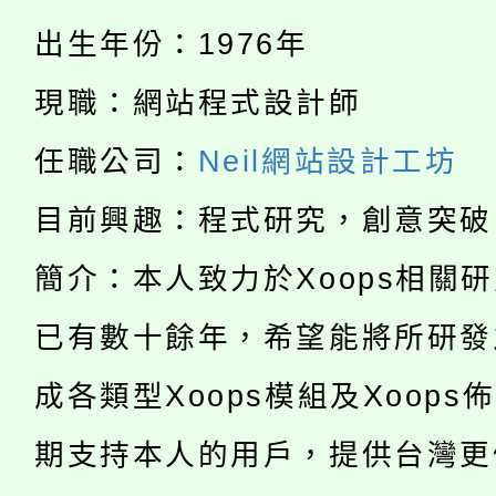
淨零綠生活教案入校路
份教師研習
者。
出生年份：1976年
115年食農教育專業人
會
現職：網站程式設計師
「本色祭」8/29、30
程
任職公司：
Neil網站設計工坊
8/21下午1時於龍潭區
場熱烈登場!
目前興趣：程式研究，創意突破
YOUNG桃局內行報名
徵才活動。
簡介：本人致力於Xoops相關
8月14至27日，桃園
局官網。
已有數十餘年，希望能將所研發
115年桃園市運動會8/1
開!
成各類型Xoops模組及Xoops
桃園市低收入戶享有免
田徑場及游泳池舉行。
期支持本人的用戶，提供台灣更
大園自造教育及科技中心
視費優惠，中低收入戶