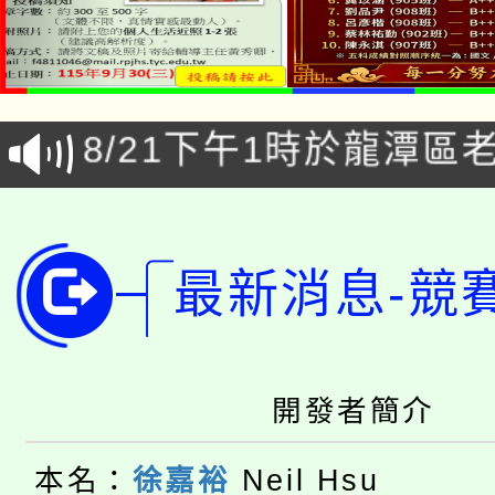
「本色祭」8/29、30
8/21下午1時於龍潭區
場熱烈登場!
YOUNG桃局內行報名
徵才活動。
8月14至27日，桃園
局官網。
最新消息-競
115年桃園市運動會8/1
開!
桃園市低收入戶享有免
田徑場及游泳池舉行。
大園自造教育及科技中心
開發者簡介
視費優惠，中低收入戶
大溪自造教育及科技中心
份教師增能研習
半價優惠，詳情可洽有
本名：
徐嘉裕
Neil Hsu