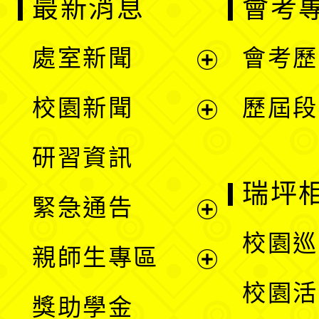
最新消息
會考
處室新聞
會考歷
展
校園新聞
歷屆段
開
展
研習資訊
選
開
瑞坪
緊急通告
單
選
展
校園巡
親師生專區
單
開
展
校園活
獎助學金