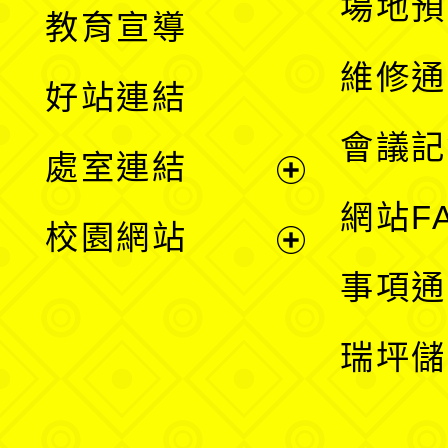
展
場地預
教育宣導
開
維修通
好站連結
選
會議記
處室連結
單
展
網站F
校園網站
開
展
事項通
選
開
瑞坪儲
單
選