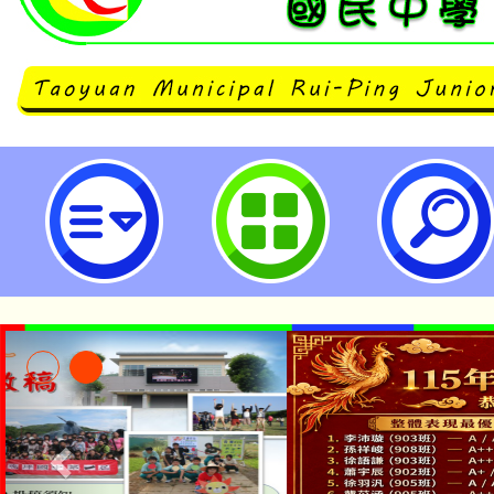
neilrpjhstyc網站設計者：徐嘉裕 N