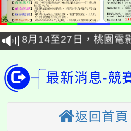
8/21下午1時於龍潭區
場熱烈登場!
YOUNG桃局內行報名
徵才活動。
8月14至27日，桃園
局官網。
115年桃園市運動會8/1
開!
桃園市低收入戶享有免
田徑場及游泳池舉行。
最新消息-競
大園自造教育及科技中心
視費優惠，中低收入戶
大溪自造教育及科技中心
份教師增能研習
半價優惠，詳情可洽有
淨零綠生活教案入校路
份教師研習
者。
返回首頁
115年食農教育專業人
會