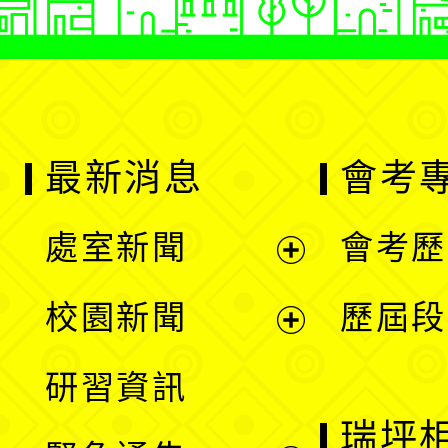
最新消息
會考
處室新聞
會考歷
展
校園新聞
歷屆段
開
展
研習資訊
選
開
瑞坪