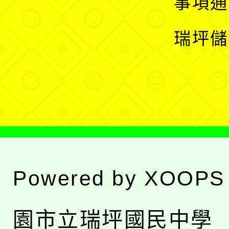
展
事項通
選
開
瑞坪儲
單
選
單
Powered by
XOOPS
園市立瑞坪國民中學