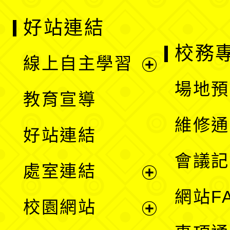
好站連結
校務
線上自主學習
展
場地預
教育宣導
開
維修通
好站連結
選
會議記
處室連結
單
展
網站F
校園網站
開