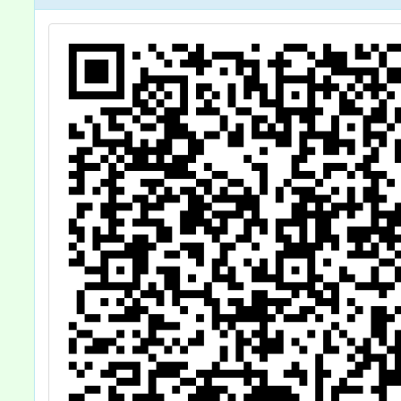
題
請鼓勵
設
報名參
施
校