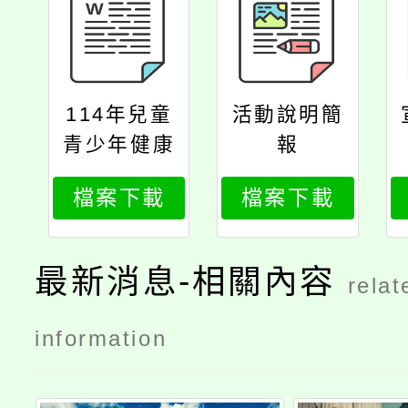
114年兒童
活動說明簡
青少年健康
報
體位管理實
檔案下載
檔案下載
施計畫（範
例）
最新消息-相關內容
relat
information