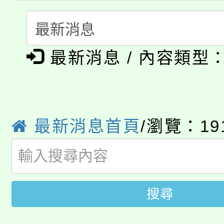
「本色祭」8/29、30
程
8/21下午1時於龍潭區
場熱烈登場!
最新消息 / 內容類型
YOUNG桃局內行報名
徵才活動。
8月14至27日，桃園
局官網。
115年桃園市運動會8/1
開!
最新消息首頁
/瀏覽：19
桃園市低收入戶享有免
田徑場及游泳池舉行。
大園自造教育及科技中心
視費優惠，中低收入戶
大溪自造教育及科技中心
份教師增能研習
半價優惠，詳情可洽有
搜尋
淨零綠生活教案入校路
份教師研習
者。