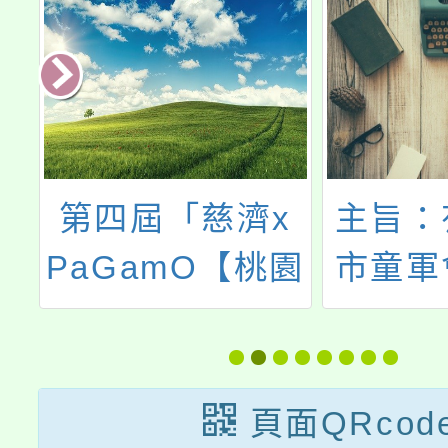
2
第四屆「慈濟x
主旨：
學
PaGamO【桃園
市童軍
工
市】盃環保防災
園市第
國
勇士PK賽」
童軍服
性
基本訓
頁面QRcod