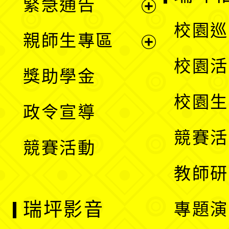
緊急通告
單
選
展
校園巡
親師生專區
單
開
展
校園活
獎助學金
選
開
校園生
政令宣導
單
選
競賽活
競賽活動
單
教師研
瑞坪影音
專題演