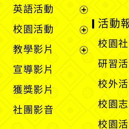
英語活動
展
活動
校園活動
開
展
校園社
教學影片
選
開
展
研習活
宣導影片
單
選
開
校外活
獲獎影片
單
選
校園志
社團影音
單
校園活