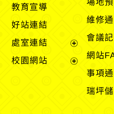
展
場地預
教育宣導
開
維修通
好站連結
選
會議記
處室連結
單
展
網站F
校園網站
開
展
事項通
選
開
瑞坪儲
單
選