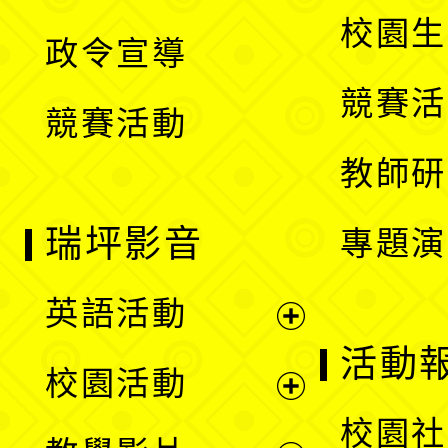
選
開
校園生
政令宣導
單
選
競賽活
競賽活動
單
教師研
瑞坪影音
專題演
英語活動
展
活動
校園活動
開
展
校園社