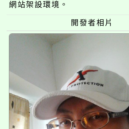
網站架設環境。
公告本校115學年度第
生本土語及新住民語歌
公告本校115學年度第
代理(課)教師甄選結果(
開發者相片
轉知中國文化大學推廣
代理(課)教師甄選結果(
《TA101》溝通分析
程，歡迎學生輔導中心
心理、諮商輔導、社會
系所師生報名參加。