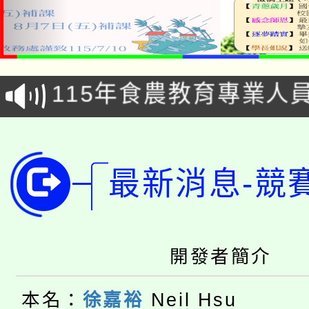
淨零綠生活教案入校路
115年食農教育專業人
會
學期銜接期間理賠案件
程
淨零綠領人才培育課程
學籍身 分審查程序及
最新消息-競
公告本校115學年度第1
版
「2026金融保險知識
代理(課)教師甄選結果(
桃園市115學年度學生
開發者簡介
車」活動
公告本校115學年度第
生本土語及新住民語歌
本名：
徐嘉裕
Neil Hsu