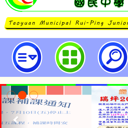
neilrpjhstyc網站設計者：徐嘉裕 N