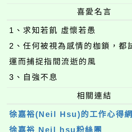
喜愛名言
1、求知若飢 虛懷若愚
2、任何被視為感情的枷鎖，都
運而捕捉指間流逝的風
3、自強不息
相關連結
徐嘉裕(Neil Hsu)的工作心得
徐嘉裕 Neil hsu粉絲團