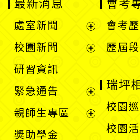
最新消息
會考
處室新聞
會考歷
展
校園新聞
歷屆段
開
展
研習資訊
選
開
瑞坪
緊急通告
單
選
展
校園巡
親師生專區
單
開
展
校園活
獎助學金