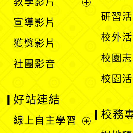
教學影片
選
開
展
研習活
宣導影片
單
選
開
校外活
獲獎影片
單
選
校園志
社團影音
單
校園活
好站連結
校務
線上自主學習