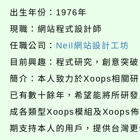
公告本校115學年度第
代理(課)教師甄選結果(
出生年份：1976年
轉知中國文化大學推廣
代理(課)教師甄選結果(
現職：網站程式設計師
淨零綠生活教案入校路
《TA101》溝通分析
任職公司：
Neil網站設計工坊
115年食農教育專業人
會
程，歡迎學生輔導中心
目前興趣：程式研究，創意突破
學期銜接期間理賠案件
程
心理、諮商輔導、社會
簡介：本人致力於Xoops相關
淨零綠領人才培育課程
學籍身 分審查程序及
系所師生報名參加。
已有數十餘年，希望能將所研發
公告本校115學年度第1
版
成各類型Xoops模組及Xoops
「2026金融保險知識
代理(課)教師甄選結果(
期支持本人的用戶，提供台灣更
桃園市115學年度學生
車」活動