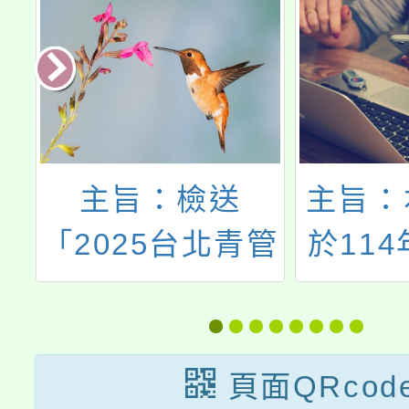
會
主旨：檢送
主旨：
乳
「2025台北青管
於114
暨
定期音樂會系列
~114
」
II《地獄與天
於華山1
堂》」海報1
園區 東
頁面QRcod