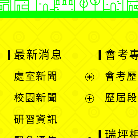
最新消息
會考
處室新聞
會考歷
展
校園新聞
歷屆段
開
展
研習資訊
選
開
瑞坪