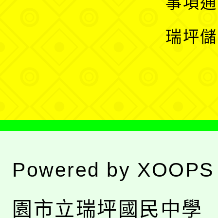
展
事項通
選
開
瑞坪儲
單
選
單
Powered by
XOOPS
園市立瑞坪國民中學