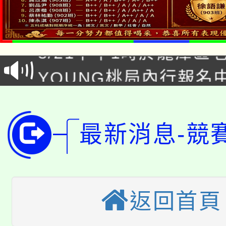
「本色祭」8/29、30
8/21下午1時於龍潭區
場熱烈登場!
YOUNG桃局內行報名
徵才活動。
8月14至27日，桃園
局官網。
115年桃園市運動會8/1
開!
最新消息-競
桃園市低收入戶享有免
田徑場及游泳池舉行。
大園自造教育及科技中心
視費優惠，中低收入戶
大溪自造教育及科技中心
份教師增能研習
返回首頁
半價優惠，詳情可洽有
淨零綠生活教案入校路
份教師研習