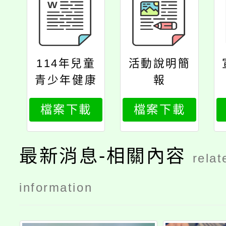
114年兒童
活動說明簡
青少年健康
報
體位管理實
檔案下載
檔案下載
施計畫（範
例）
最新消息-相關內容
relat
information