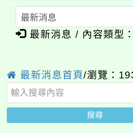
者。
115年食農教育專業人
會
「本色祭」8/29、30
程
最新消息 / 內容類型
8/21下午1時於龍潭區
場熱烈登場!
YOUNG桃局內行報名
徵才活動。
8月14至27日，桃園
局官網。
最新消息首頁
/瀏覽：19
115年桃園市運動會8/1
開!
桃園市低收入戶享有免
田徑場及游泳池舉行。
大園自造教育及科技中心
搜尋
視費優惠，中低收入戶
大溪自造教育及科技中心
份教師增能研習