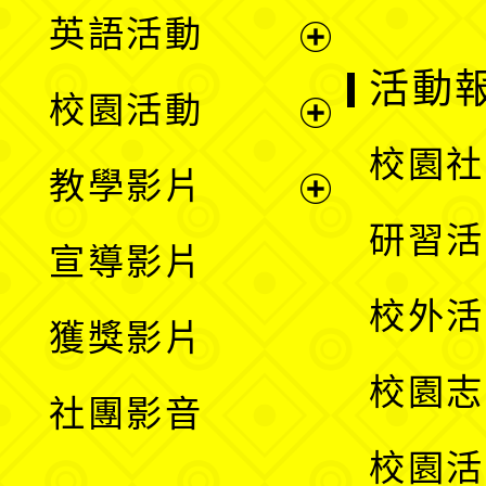
英語活動
展
活動
校園活動
開
展
校園社
教學影片
選
開
展
研習活
宣導影片
單
選
開
校外活
獲獎影片
單
選
校園志
社團影音
單
校園活