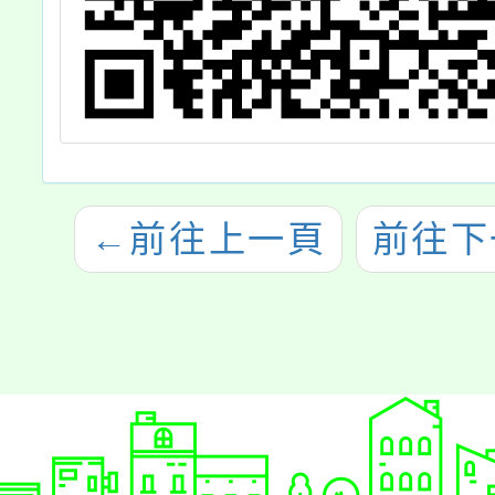
←
前往上一頁
前往下