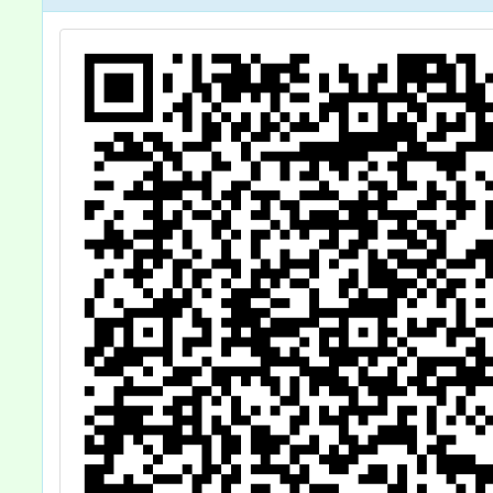
份，敬請協助轉
舉辦「An
知轄屬學校、校
雜誌和
內師生並鼓勵踴
展」，
躍參與，至紉公
公告周
誼，請查照。
師生及
參與，
行校外
團體參
依據，