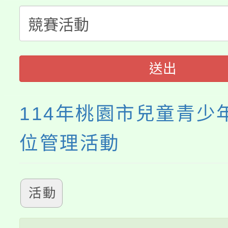
半價優惠，詳情可洽有
淨零綠生活教案入校路
份教師研習
者。
115年食農教育專業人
會
送出
程
114年桃園市兒童青少
位管理活動
活動