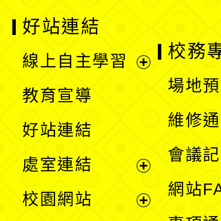
好站連結
校務
線上自主學習
展
場地預
教育宣導
開
維修通
好站連結
選
會議記
處室連結
單
展
網站F
校園網站
開