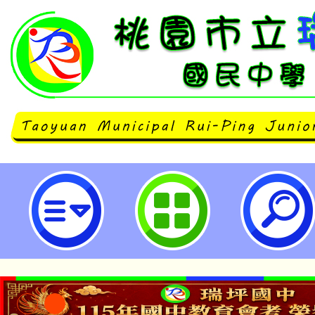
主旨：轉知中華民國兒童美術教育
民國選拔參加日 本第五十六回世界
徵畫比賽一案，請鼓勵所 屬踴躍報
照。-桃園市立瑞坪國民中學