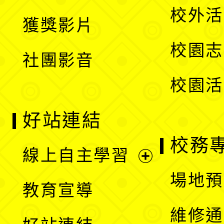
選
開
校外活
獲獎影片
單
選
校園志
社團影音
單
校園活
好站連結
校務
線上自主學習
展
場地預
教育宣導
開
維修通