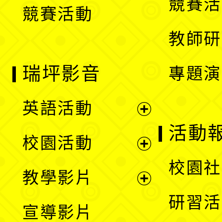
競賽活
競賽活動
單
教師研
瑞坪影音
專題演
英語活動
展
活動
校園活動
開
展
校園社
教學影片
選
開
展
研習活
宣導影片
單