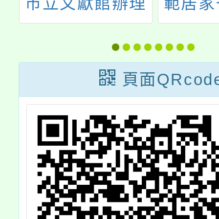
國
市立文獻館辦理
範居家
理
「轉大人了沒」
中毒青
講
特展，請鼓勵貴
漫畫競
一
校師生踴躍參加
票
頁面QRcod
告