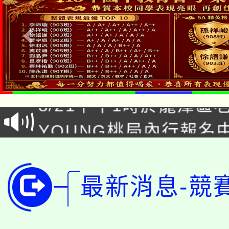
「本色祭」8/29、30
8/21下午1時於龍潭區
場熱烈登場!
YOUNG桃局內行報名
徵才活動。
8月14至27日，桃園
局官網。
115年桃園市運動會8/1
開!
最新消息-競
桃園市低收入戶享有免
田徑場及游泳池舉行。
大園自造教育及科技中心
視費優惠，中低收入戶