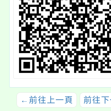
←
前往上一頁
前往下