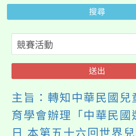
田徑場及游泳池舉行。
搜尋
大園自造教育及科技中心
視費優惠，中低收入戶
大溪自造教育及科技中心
份教師增能研習
半價優惠，詳情可洽有
淨零綠生活教案入校路
份教師研習
者。
115年食農教育專業人
會
送出
程
主旨：轉知中華民國兒
育學會辦理「中華民國
日 本第五十六回世界