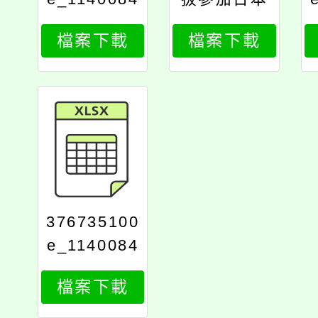
439_attach
第五十六回
檔案下載
檔案下載
4
世界兒童畫
展全國徵畫
比賽辦法
376735100
e_1140084
439_attach
檔案下載
1