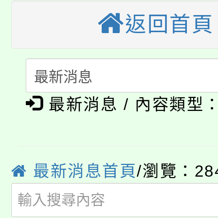
大溪自造教育及科技中心
返回首頁
份教師增能研習
半價優惠，詳情可洽有
淨零綠生活教案入校路
份教師研習
者。
115年食農教育專業人
會
「本色祭」8/29、30
程
最新消息 / 內容類型
8/21下午1時於龍潭區
場熱烈登場!
YOUNG桃局內行報名
徵才活動。
8月14至27日，桃園
局官網。
最新消息首頁
/瀏覽：28
115年桃園市運動會8/1
開!
桃園市低收入戶享有免