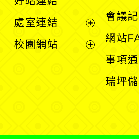
好站連結
選
會議記
處室連結
單
展
網站F
校園網站
開
展
事項通
選
開
瑞坪儲
單
選
單