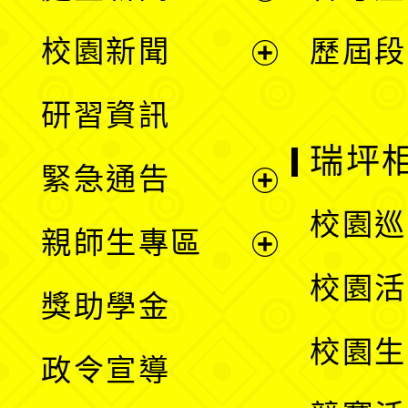
展
校園新聞
歷屆段
開
展
研習資訊
選
開
瑞坪
緊急通告
單
選
展
校園巡
親師生專區
單
開
展
校園活
獎助學金
選
開
校園生
政令宣導
單
選