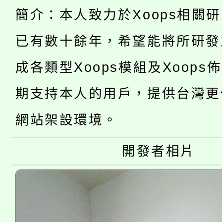
學期銜接期間理賠案件
程
心理、諮商輔導、社會
簡介：本人致力於Xoops相關
淨零綠領人才培育課程
學籍身 分審查程序及
系所師生報名參加。
已有數十餘年，希望能將所研發
公告本校115學年度第1
版
成各類型Xoops模組及Xoops
「2026金融保險知識
代理(課)教師甄選結果(
期支持本人的用戶，提供台灣更
桃園市115學年度學生
車」活動
網站架設環境。
公告本校115學年度第
生本土語及新住民語歌
公告本校115學年度第
開發者相片
代理(課)教師甄選結果(
轉知中國文化大學推廣
代理(課)教師甄選結果(
《TA101》溝通分析