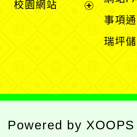
校園網站
開
展
事項通
選
開
瑞坪儲
單
選
單
Powered by
XOOPS