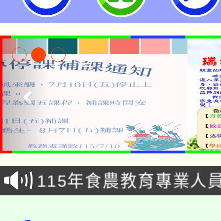
淨零綠生活教案入校路
115年食農教育專業人
會
學期銜接期間理賠案件
程