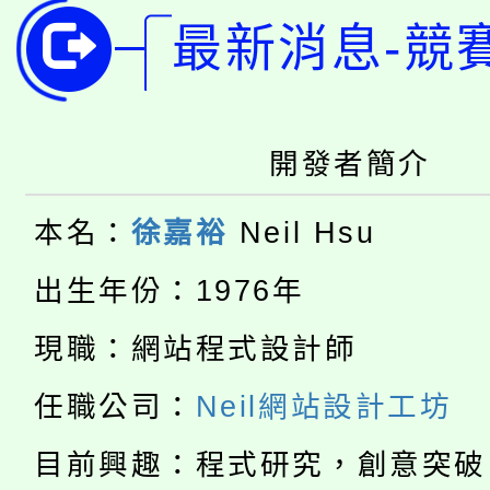
淨零綠領人才培育課程
學籍身 分審查程序及
最新消息-競
公告本校115學年度第1
版
「2026金融保險知識
代理(課)教師甄選結果(
開發者簡介
桃園市115學年度學生
車」活動
公告本校115學年度第
生本土語及新住民語歌
本名：
徐嘉裕
Neil Hsu
公告本校115學年度第
代理(課)教師甄選結果(
出生年份：1976年
轉知中國文化大學推廣
代理(課)教師甄選結果(
現職：網站程式設計師
淨零綠生活教案入校路
《TA101》溝通分析
任職公司：
Neil網站設計工坊
115年食農教育專業人
會
程，歡迎學生輔導中心
目前興趣：程式研究，創意突破