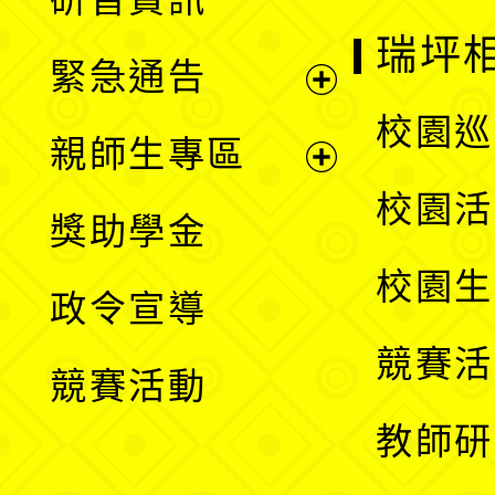
選
開
瑞坪
緊急通告
單
選
展
校園巡
親師生專區
單
開
展
校園活
獎助學金
選
開
校園生
政令宣導
單
選
競賽活
競賽活動
單
教師研