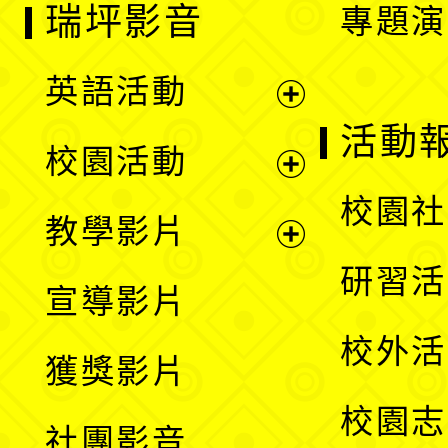
瑞坪影音
專題演
英語活動
展
活動
校園活動
開
展
校園社
教學影片
選
開
展
研習活
宣導影片
單
選
開
校外活
獲獎影片
單
選
校園志
社團影音