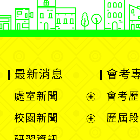
最新消息
會考
處室新聞
會考歷
展
校園新聞
歷屆段
開
展
研習資訊