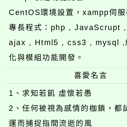
CentOS環境設置，xampp伺
專長程式：php , JavaScrupt , 
ajax , Html5 , css3 , mysq
化與模組功能開發。
喜愛名言
1、求知若飢 虛懷若愚
2、任何被視為感情的枷鎖，都
運而捕捉指間流逝的風