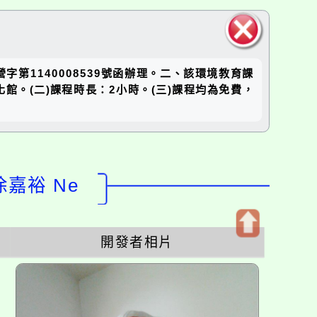
關閉區
第1140008539號函辦理。二、該環境教育課
塊
館。(二)課程時長：2小時。(三)課程均為免費，
徐嘉裕 Ne
開發者相片
開
啟
上
方
區