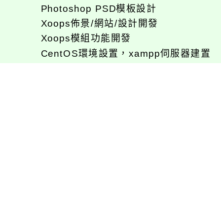
Photoshop PSD模板設計
Xoops佈景/網站/設計開發
Xoops模組功能開發
CentOS環境設置，xampp伺服器建置
專長程式：php , JavaScrupt , JQuer
1、求知若飢 虛懷若愚
2、任何被視為感情的枷鎖，都試著不因
3、自強不息
徐嘉裕(Neil Hsu)的工作心得網誌!
徐嘉裕 Neil hsu粉絲團
E-MAIL：
b168168tw@gmail.com